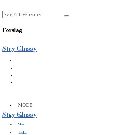
Forslag
Stay Classy
MODE
Stay Classy
Tøj
Sko
Tasker