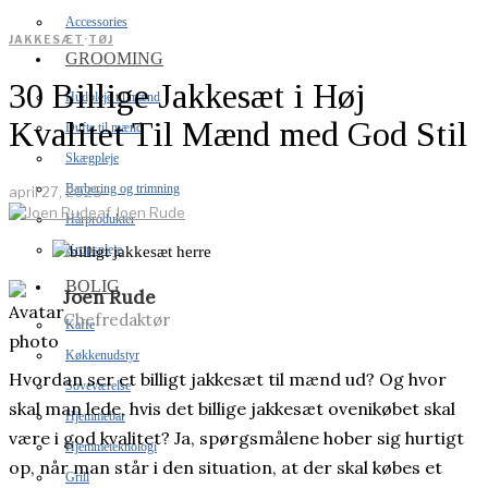
Accessories
JAKKESÆT
·
TØJ
GROOMING
30 Billige Jakkesæt i Høj
Hudpleje til mænd
Kvalitet Til Mænd med God Stil
Dufte til mænd
Skægpleje
Barbering og trimning
april 27, 2025
af
Joen Rude
Hårprodukter
Kropspleje
BOLIG
Joen Rude
Chefredaktør
Kaffe
Køkkenudstyr
Hvordan ser et billigt jakkesæt til mænd ud? Og hvor
Soveværelse
skal man lede, hvis det billige jakkesæt ovenikøbet skal
Hjemmebar
være i god kvalitet? Ja, spørgsmålene hober sig hurtigt
Hjemmeteknologi
op, når man står i den situation, at der skal købes et
Grill