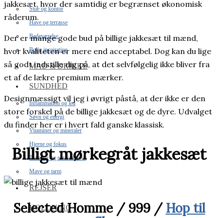
jakkesæt, hvor der samtidig er begrænset økonomisk
Stue og kontor
råderum.
Have og terrasse
Badeværelse
Der er mange gode bud på billige jakkesæt til mænd,
Bolig inspiration
hvor kvaliteten er mere end acceptabel. Dog kan du lige
så godt indstille dig på, at det selvfølgelig ikke bliver fra
MAD & DRIKKE
et af de lækre premium mærker.
SUNDHED
Designmæssigt vil jeg i øvrigt påstå, at der ikke er den
Inflammation og led
store forskel på de billige jakkesæt og de dyre. Udvalget
Søvn og energi
du finder her er i hvert fald ganske klassisk.
Vitaminer og mineraler
Hjerne og fokus
Billigt mørkegråt jakkesæt
Træning og performance
Mave og tarm
REJSER
Selected Homme / 999 /
Hop til
HOLDNING