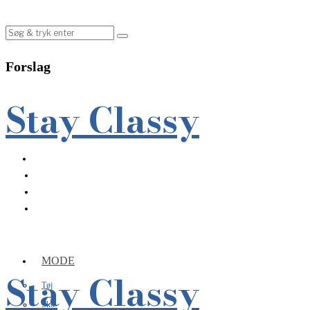
Forslag
Stay Classy
MODE
Stay Classy
Tøj
Sko