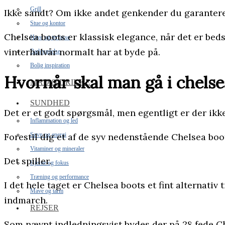
Grill
Ikke sandt? Om ikke andet genkender du garanter
Stue og kontor
Chelsea boots er klassisk elegance, når det er beds
Have og terrasse
vinterhalvår normalt har at byde på.
Badeværelse
Bolig inspiration
Hvornår skal man gå i chelse
MAD & DRIKKE
SUNDHED
Det er et godt spørgsmål, men egentligt er der ikke
Inflammation og led
Forestil dig et af de syv nedenstående Chelsea b
Søvn og energi
Vitaminer og mineraler
Det spiller.
Hjerne og fokus
Træning og performance
I det hele taget er Chelsea boots et fint alternativ 
Mave og tarm
indmarch.
REJSER
Som nævnt indledningsvist bydes der på 28 fede C