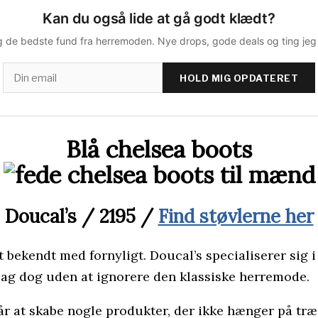
Kan du også lide at gå godt klædt?
 de bedste fund fra herremoden. Nye drops, gode deals og ting jeg s
HOLD MIG OPDATERET
Blå chelsea boots
Doucal’s / 2195 /
Find støvlerne her
t bekendt med fornyligt. Doucal’s specialiserer sig 
lag dog uden at ignorere den klassiske herremode.
r at skabe nogle produkter, der ikke hænger på træe