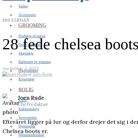
Tasker
Accessories
SKO
·
STØVLER
GROOMING
Hudpleje til mænd
28 fede chelsea boot
Dufte til mænd
Skægpleje
Barbering og trimning
september 2, 2025
Hårprodukter
af
Joen Rude
Kropspleje
BOLIG
Joen Rude
Kaffe
Chefredaktør
Køkkenudstyr
Soveværelse
Efteråret ligger på lur og derfor drejer det sig i
Hjemmebar
Chelsea boots er.
Hjemmeteknologi