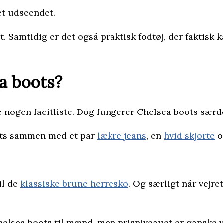
et udseendet.
t. Samtidig er det også praktisk fodtøj, der faktisk
a boots?
 nogen facitliste. Dog fungerer Chelsea boots særdel
oots sammen med et par
lækre jeans
, en
hvid skjorte
o
til de
klassiske brune herresko
. Og særligt når vejre
helsea boots til mænd, men prisniveauet er ganske 