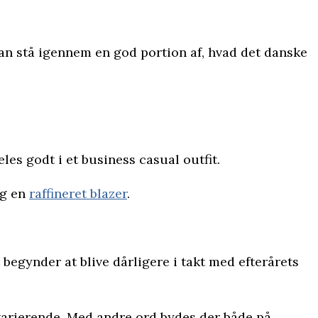
 kan stå igennem en god portion af, hvad det danske
es godt i et business casual outfit.
g en
raffineret blazer
.
t begynder at blive dårligere i takt med efterårets
varierende. Med andre ord bydes der både på