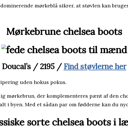
en dominerende mørkeblå sikrer, at støvlen kan br
Mørkebrune chelsea boots
Doucal’s / 2195 /
Find støvlerne her
ekvipering uden hokus pokus.
delig mørkebrun, der komplementeres pænt af den cho
galt i byen. Med et sådan par om fødderne kan du nyd
ssiske sorte chelsea boots i l