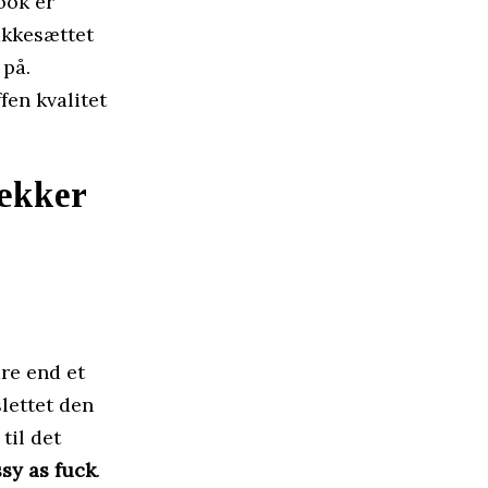
ook er
akkesættet
 på.
fen kvalitet
ækker
dre end et
lettet den
til det
ssy as fuck
.