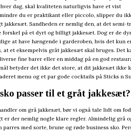
hver dag, skal kvaliteten naturligvis have et vist
indre du er praktikant eller piccolo, slipper du ik
gt jakkesæt. Sandheden er nemlig den, at det semi-
e forskel på et dyrt og billigt jakkesæt. Dog er de d
dige at have hængende i garderoben, hvis det kun e
s, at et eksempelvis gråt jakkesæt skal bruges. Det 
iverse fine barer eller en middag på en god restaura
ål betyder det ikke det store, at dit jakkesæt ikke 
aderet menu og et par gode cocktails på Sticks n Su
sko passer til et gråt jakkesæt?
andler om grå jakkesæt, bør vi også tale lidt om fod
 er der nemlig nogle klare regler. Almindelig grå o
n parres med sorte, brune og røde business sko. Per