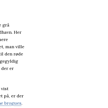
e grå
rdhavn. Her
mere
t, man ville
til den røde
igegyldig
 der er
 vist
 på, er der
ne brogues
.