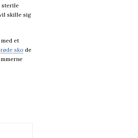
 sterile
il skille sig
 med et
g
røde sko
de
 rammerne