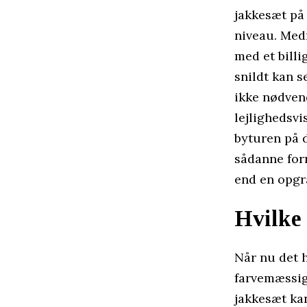
jakkesæt på 
niveau. Medm
med et billi
snildt kan s
ikke nødven
lejlighedsvi
byturen på d
sådanne form
end en opgr
Hvilke 
Når nu det h
farvemæssigt
jakkesæt ka