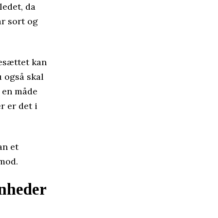
ledet, da
r sort og
kesættet kan
u også skal
t en måde
r er det i
an et
imod.
enheder