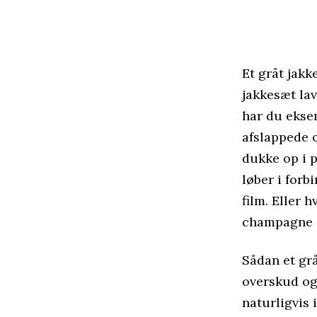
Et gråt jakk
jakkesæt lav
har du eksem
afslappede o
dukke op i p
løber i for
film. Eller 
champagne 
Sådan et grå
overskud og
naturligvis 