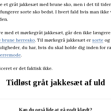
de et gråt jakkesæt med brune sko, men i det til tider
fungerer sorte sko bedst. I hvert fald hvis man ikke v
den.
øre med et mørkegråt jakkesæt, går den ikke længere
e brune herresko
. Til mørkegrå jakkesæt er
sorte
o
ligheder, du har, hvis du skal holde dig inden for
herremode
.
eret er det faktisk ikke.
Tidløst gråt jakkesæt af uld
Kan du også lide at gå godt klædt?