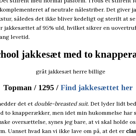
Det stilrent med normal pasform. Trods et stilrent l
komplementeret af neutrale nålestriber. Det giver j
stur, således det ikke bliver kedeligt og sterilt at se
 jakkesættet af 95% uld, hvilket sikrer en uovertruf
ang levetid.
chool jakkesæt med to knapper
Topman / 1295 /
Find jakkesættet her
hedder det et
double-breasted suit
. Det lyder lidt be
d to knapperækker, men idet min hukommelse har s
ske oversættelse, synes jeg bare, at vi skal holde os 
m. Uanset hvad kan vi ikke lave om på, at det er
cla