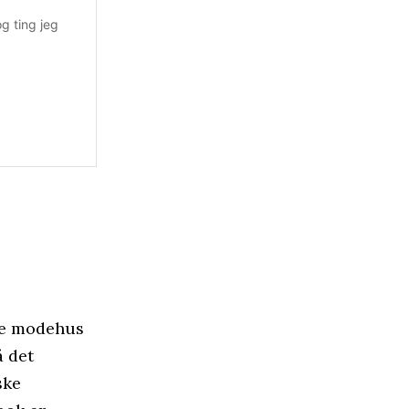
g ting jeg
ive modehus
å det
ske