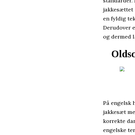
standarder. 
jakkesættet 
en fyldig tek
Derudover er
og dermed l
Olds
På engelsk 
jakkesæt me
korrekte dan
engelske ter