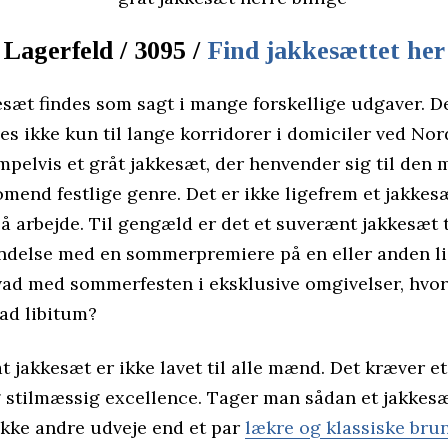
Lagerfeld / 3095 /
Find jakkesættet her
esæt findes som sagt i mange forskellige udgaver. D
es ikke kun til lange korridorer i domiciler ved No
pelvis et gråt jakkesæt, der henvender sig til den 
mend festlige genre. Det er ikke ligefrem et jakkesæ
å arbejde. Til gengæld er det et suverænt jakkesæt 
bindelse med en sommerpremiere på en eller anden l
hvad med sommerfesten i eksklusive omgivelser, hvor
ad libitum?
t jakkesæt er ikke lavet til alle mænd. Det kræver et
 stilmæssig excellence. Tager man sådan et jakkesæt
ikke andre udveje end et par
lækre og klassiske bru