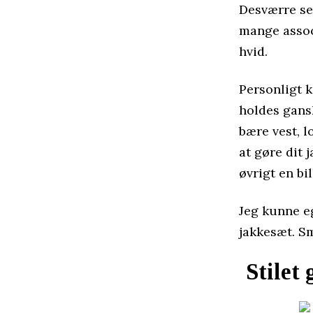
Desværre se
mange assoc
hvid.
Personligt k
holdes gansk
bære vest, 
at gøre dit 
øvrigt en bi
Jeg kunne e
jakkesæt. S
Stilet