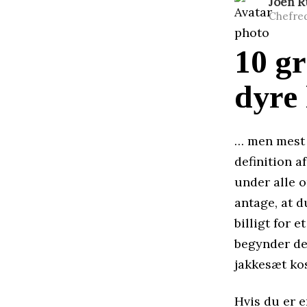
Joen 
Chefre
10 gr
dyre 
… men mest i
definition af
under alle o
antage, at d
billigt for 
begynder det
jakkesæt kos
Hvis du er e