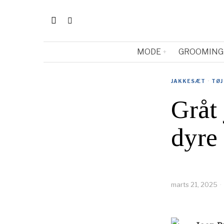
MODE
GROOMING
JAKKESÆT
·
TØJ
Gråt 
dyre 
marts 21, 2025