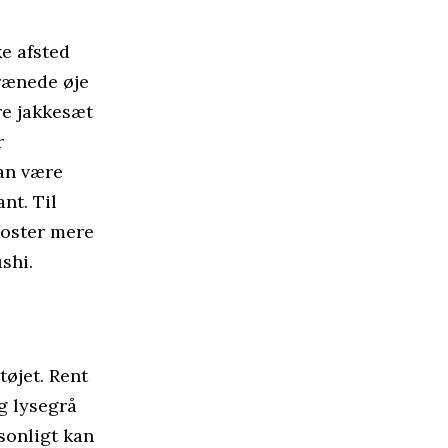
ke afsted
trænede øje
yre jakkesæt
r
kan være
nt. Til
koster mere
shi.
tøjet. Rent
g lysegrå
sonligt kan