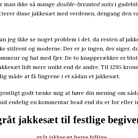
r man ikke så mange
double-breasted suits
i gadebil
ierer disse jakkesæt med verdenen, dengang den va
an jeg ikke se noget problem i det, da resten af jak
e stilrent og moderne. Der er jo ingen, der siger, d
lommeur og hat med fjer. De to knapperækker er blo
jakkesæt lidt mere unikt end de andre. Til 1295 krone
llig måde at få fingrene i et sådan et jakkesæt.
gentligt godt tænke mig at høre din mening om såd
mid endelig en kommentar hvad end du er for eller 
 gråt jakkesæt til festlige begiv