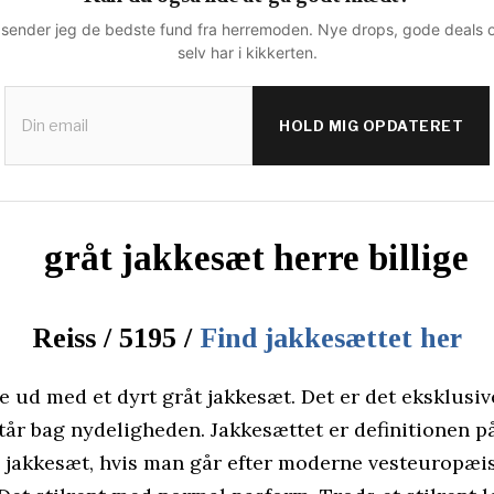
sender jeg de bedste fund fra herremoden. Nye drops, gode deals o
selv har i kikkerten.
HOLD MIG OPDATERET
Reiss / 5195 /
Find jakkesættet her
e ud med et dyrt gråt jakkesæt. Det er det eksklus
tår bag nydeligheden. Jakkesættet er definitionen p
å jakkesæt, hvis man går efter moderne vesteuropæi