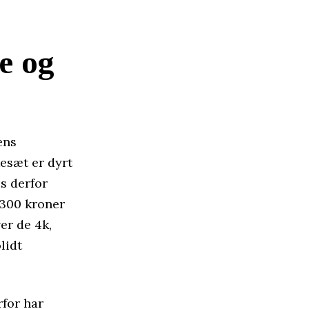
e og
ens
kkesæt er dyrt
s derfor
.300 kroner
er de 4k,
lidt
rfor har