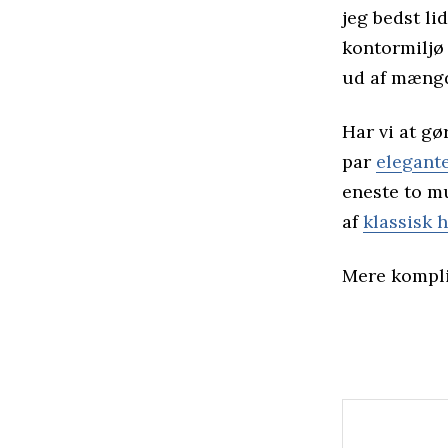
jeg bedst li
kontormiljø 
ud af mæng
Har vi at g
par
elegant
eneste to mu
af
klassisk 
Mere komplic