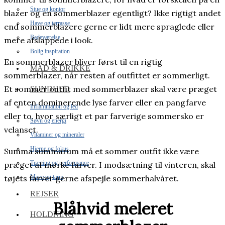
Stue og kontor
blazer og en sommerblazer egentligt? Ikke rigtigt andet
Have og terrasse
end sommerblazere gerne er lidt mere spraglede eller
Badeværelse
mere afslappede i look.
Bolig inspiration
En sommerblazer bliver først til en rigtig
MAD & DRIKKE
sommerblazer, når resten af outfittet er sommerligt.
Et sommer outfit med sommerblazer skal være præget
SUNDHED
af enten dominerende lyse farver eller en pangfarve
Inflammation og led
eller to, hvor særligt et par farverige sommersko er
Søvn og energi
velanset.
Vitaminer og mineraler
Hjerne og fokus
Summa summarum må et sommer outfit ikke være
Træning og performance
præget af mørke farver. I modsætning til vinteren, skal
tøjets farver gerne afspejle sommerhalvåret.
Mave og tarm
REJSER
Blåhvid meleret
HOLDNING