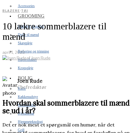
Accessories
BLAZERE
·
TØJ
GROOMING
10 lækre sommerblazere til
Hudpleje til mænd
mænd
Dufte til mænd
Skægpleje
Barbering og trimning
april 1, 2025
af
Joen Rude
Hårprodukter
Kropspleje
BOLIG
Joen Rude
Chefredaktør
Kaffe
Køkkenudstyr
Hvordan skal sommerblazere til mænd
Soveværelse
se ud i år?
Hjemmebar
Hjemmeteknologi
Det er nok mest et spørgsmål om humør, når det
Grill
kommer til sommerblazere, for hvad er forskellen på en