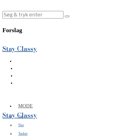
Forslag
Stay Classy
MODE
Stay Classy
Tøj
Sko
Tasker