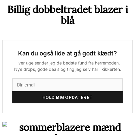
Billig dobbeltradet blazer i
blå
Kan du også lide at gå godt klædt?
Hver uge sender jeg de bedste fund fra herremoden.
Nye drops, gode deals og ting jeg selv har i kikkerten.
HOLD MIG OPDATERET