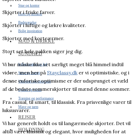
Stue og kontor
Skjorter i friske farver.
Have og terrasse
Badeværelse
Skjorter i luftige og lækre kvaliteter.
Bolig inspiration
Skjorter med korteærmer.
MAD & DRIKKE
Stort set hele pakken siger jeg dig.
SUNDHED
Vi har måske ikke set særligt meget blå himmel indtil
Inflammation og led
videre, men her på
Stayclassy.dk
er vi optimistiske, og i
Søvn og energi
denne euforiske optimisme er der udsprunget et væld
Vitaminer og mineraler
af de bedste sommerskjorter til mænd denne sommer.
Hjerne og fokus
Træning og performance
Fra casual, til smart, til klassisk. Fra prisvenlige varer til
Mave og tarm
luksusvarer.
REJSER
Vi har generelt holdt os til langærmede skjorter. Det vil
HOLDNING
altid være klassisk og elegant, hvor muligheden for at