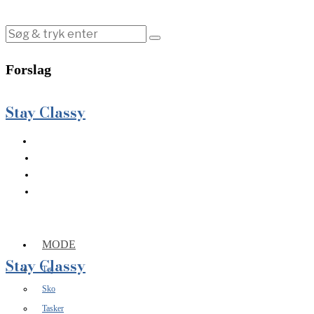
Forslag
Stay Classy
MODE
Stay Classy
Tøj
Sko
Tasker