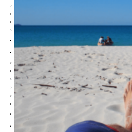
Stue og kontor
Have og terrasse
Badeværelse
Bolig inspiration
MAD & DRIKKE
SUNDHED
Inflammation og led
Søvn og energi
Vitaminer og mineraler
Hjerne og fokus
Træning og performance
Mave og tarm
REJSER
HOLDNING