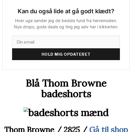
Kan du også lide at gå godt klædt?
Hver uge sender jeg de bedste fund fra herremoden.
Nye drops, gode deals og ting jeg selv har i kikkerten.
HOLD MIG OPDATERET
Blå Thom Browne
badeshorts
Thom Browne / 2825 /
Gå til shop