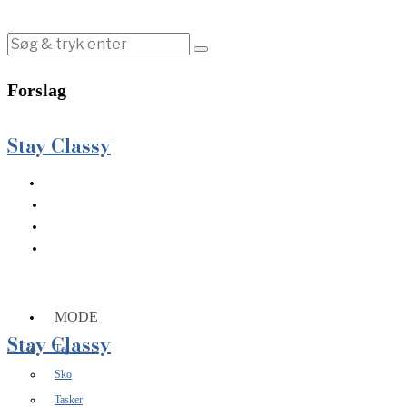
Forslag
Stay Classy
MODE
Stay Classy
Tøj
Sko
Tasker