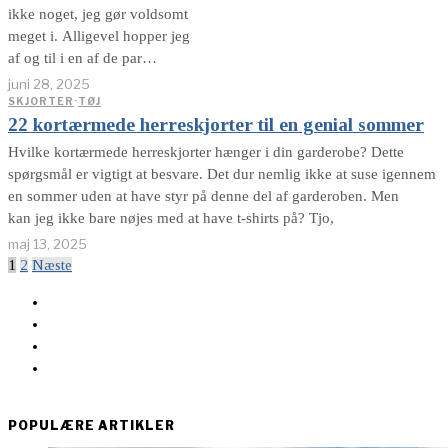
ikke noget, jeg gør voldsomt
meget i. Alligevel hopper jeg
af og til i en af de par
håndfulde hawaii skjorter, jeg
juni 28, 2025
trods alt har hængende i
SKJORTER
·
TØJ
22 kortærmede herreskjorter til en genial sommer
garderoben. Særligt når
sommervejret er på sit højeste,
Hvilke kortærmede herreskjorter hænger i din garderobe? Dette
fristes man
spørgsmål er vigtigt at besvare. Det dur nemlig ikke at suse igennem
en sommer uden at have styr på denne del af garderoben. Men
kan jeg ikke bare nøjes med at have t-shirts på? Tjo,
maj 13, 2025
1
2
Næste
POPULÆRE ARTIKLER