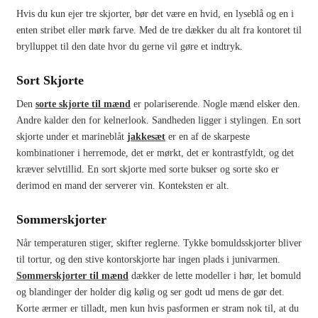
Hvis du kun ejer tre skjorter, bør det være en hvid, en lyseblå og en i
enten stribet eller mørk farve. Med de tre dækker du alt fra kontoret til
brylluppet til den date hvor du gerne vil gøre et indtryk.
Sort Skjorte
Den
sorte skjorte til mænd
er polariserende. Nogle mænd elsker den.
Andre kalder den for kelnerlook. Sandheden ligger i stylingen. En sort
skjorte under et marineblåt
jakkesæt
er en af de skarpeste
kombinationer i herremode, det er mørkt, det er kontrastfyldt, og det
kræver selvtillid. En sort skjorte med sorte bukser og sorte sko er
derimod en mand der serverer vin. Konteksten er alt.
Sommerskjorter
Når temperaturen stiger, skifter reglerne. Tykke bomuldsskjorter bliver
til tortur, og den stive kontorskjorte har ingen plads i junivarmen.
Sommerskjorter til mænd
dækker de lette modeller i hør, let bomuld
og blandinger der holder dig kølig og ser godt ud mens de gør det.
Korte ærmer er tilladt, men kun hvis pasformen er stram nok til, at du