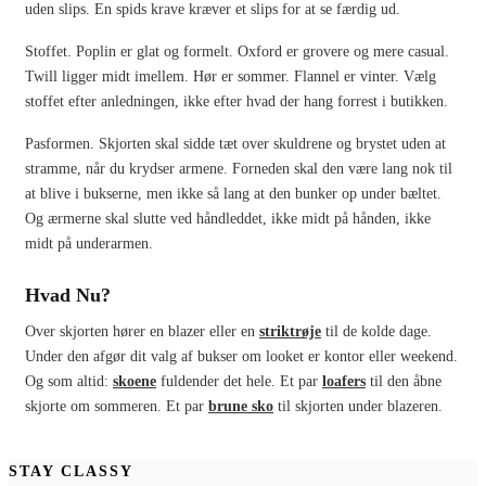
uden slips. En spids krave kræver et slips for at se færdig ud.
Stoffet. Poplin er glat og formelt. Oxford er grovere og mere casual.
Twill ligger midt imellem. Hør er sommer. Flannel er vinter. Vælg
stoffet efter anledningen, ikke efter hvad der hang forrest i butikken.
Pasformen. Skjorten skal sidde tæt over skuldrene og brystet uden at
stramme, når du krydser armene. Forneden skal den være lang nok til
at blive i bukserne, men ikke så lang at den bunker op under bæltet.
Og ærmerne skal slutte ved håndleddet, ikke midt på hånden, ikke
midt på underarmen.
Hvad Nu?
Over skjorten hører en blazer eller en
striktrøje
til de kolde dage.
Under den afgør dit valg af bukser om looket er kontor eller weekend.
Og som altid:
skoene
fuldender det hele. Et par
loafers
til den åbne
skjorte om sommeren. Et par
brune sko
til skjorten under blazeren.
STAY CLASSY