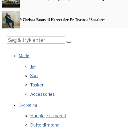
9 Chelsea Boots til Herrer der Er Trætte af Sneakers
Mode
Tøj
Sko
Tasker
Accessories
Grooming
Hudpleje til mænd
Dufte til mænd