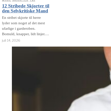
MODE
·
SKJORTER
·
TØJ
12 Stribede Skjorter til
den Selvkritiske Mand
En stribet skjorte til herre
lyder som noget af det mest
ufarlige i garderoben.
Bomuld, knapper, lidt linjer.
Hvad kan gå galt? En del,
juli 14, 2026
viser det sig. For striber kan få
en voksen fyr til at ligne alt fra
italiensk sommerferie til