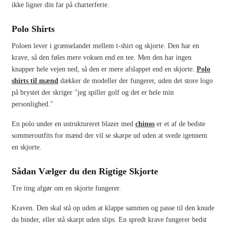
ikke ligner din far på charterferie.
Polo Shirts
Poloen lever i grænselandet mellem t-shirt og skjorte. Den har en
krave, så den føles mere voksen end en tee. Men den har ingen
knapper hele vejen ned, så den er mere afslappet end en skjorte.
Polo
shirts til mænd
dækker de modeller der fungerer, uden det store logo
på brystet der skriger "jeg spiller golf og det er hele min
personlighed."
En polo under en ustruktureret blazer med
chinos
er et af de bedste
sommeroutfits for mænd der vil se skarpe ud uden at svede igennem
en skjorte.
Sådan Vælger du den Rigtige Skjorte
Tre ting afgør om en skjorte fungerer.
Kraven. Den skal stå op uden at klappe sammen og passe til den knude
du binder, eller stå skarpt uden slips. En spredt krave fungerer bedst