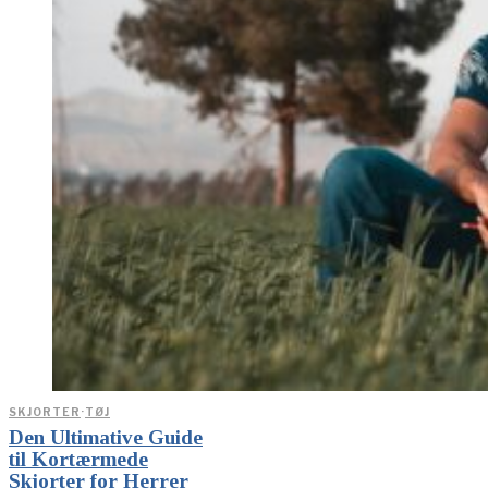
SKJORTER
·
TØJ
Den Ultimative Guide
til Kortærmede
Skjorter for Herrer