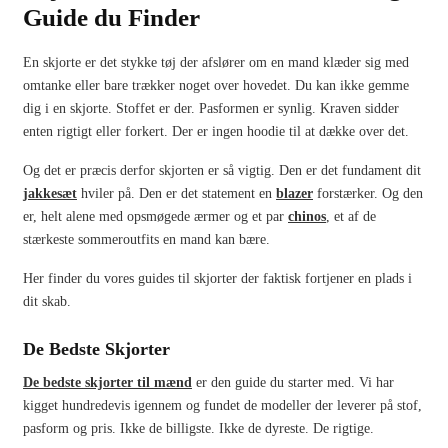
Guide du Finder
En skjorte er det stykke tøj der afslører om en mand klæder sig med
omtanke eller bare trækker noget over hovedet. Du kan ikke gemme
dig i en skjorte. Stoffet er der. Pasformen er synlig. Kraven sidder
enten rigtigt eller forkert. Der er ingen hoodie til at dække over det.
Og det er præcis derfor skjorten er så vigtig. Den er det fundament dit
jakkesæt
hviler på. Den er det statement en
blazer
forstærker. Og den
er, helt alene med opsmøgede ærmer og et par
chinos
, et af de
stærkeste sommeroutfits en mand kan bære.
Her finder du vores guides til skjorter der faktisk fortjener en plads i
dit skab.
De Bedste Skjorter
De bedste skjorter til mænd
er den guide du starter med. Vi har
kigget hundredevis igennem og fundet de modeller der leverer på stof,
pasform og pris. Ikke de billigste. Ikke de dyreste. De rigtige.