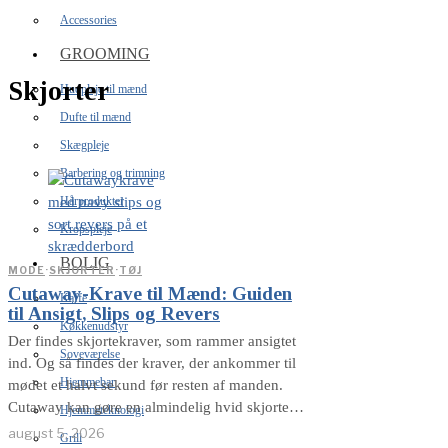
Accessories
GROOMING
Skjorter
Hudpleje til mænd
Dufte til mænd
Skægpleje
Barbering og trimning
Hårprodukter
Kropspleje
BOLIG
MODE
·
SKJORTER
·
TØJ
Cutaway-Krave til Mænd: Guiden
Kaffe
til Ansigt, Slips og Revers
Køkkenudstyr
Der findes skjortekraver, som rammer ansigtet
Soveværelse
ind. Og så findes der kraver, der ankommer til
Hjemmebar
mødet et halvt sekund før resten af manden.
Cutaway kan gøre en almindelig hvid skjorte
Hjemmeteknologi
langt skarpere. Den åbne linje giver plads til
august 5, 2026
Grill