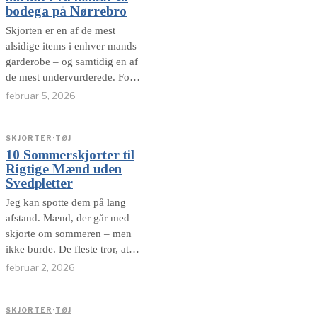
bodega på Nørrebro
Skjorten er en af de mest
alsidige items i enhver mands
garderobe – og samtidig en af
de mest undervurderede. For
skjorter kommer i mange
februar 5, 2026
former: klassiske business-
skjorter, farverige statements,
afslappede overshirts,
SKJORTER
·
TØJ
10 Sommerskjorter til
spraglede ferie-vibes og alt
Rigtige Mænd uden
derimellem. I denne artikel har
Svedpletter
vi
Jeg kan spotte dem på lang
afstand. Mænd, der går med
skjorte om sommeren – men
ikke burde. De fleste tror, at
det handler om mønster. Eller
februar 2, 2026
pasform. Eller om man har
fået den på tilbud i Magasin.
Men det er ikke
SKJORTER
·
TØJ