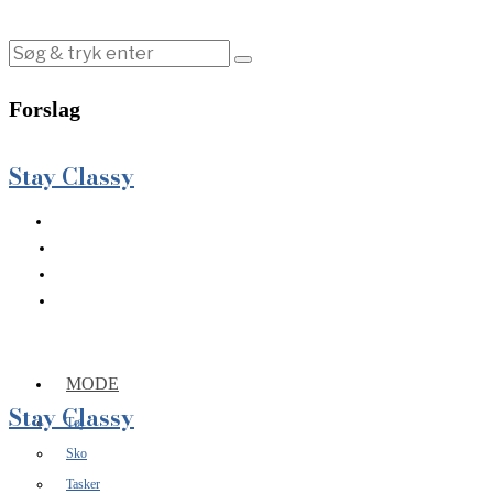
Forslag
Stay Classy
MODE
Stay Classy
Tøj
Sko
Tasker