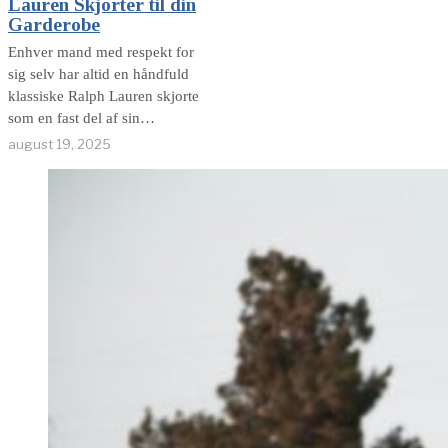
Lauren Skjorter til din
sommerens elegance og
Garderobe
afslappet
Enhver mand med respekt for
sig selv har altid en håndfuld
klassiske Ralph Lauren skjorte
som en fast del af sin
garderobe. Personligt udgør
august 19, 2025
klassiske Ralph Lauren
skjorter det meste af min
garderobe, hvad angår den
type beklædning til
overkroppen. Ralph Lauren