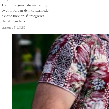
Har du nogensinde undret dig
over, hvordan den kortærmede
skjorte blev en så integreret
del af mandens
sommergarderobe? Historien
august 7, 2025
om denne
beklædningsgenstand er et
fascinerende dyk ned i moden
og dens evige forandring. Fra
dens beskedne begyndelse i
det 20. århundredes, hvor