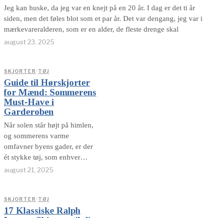
min verden er en relativt lav
Jeg kan huske, da jeg var en knejt på en 20 år. I dag er det ti år
siden, men det føles blot som et par år. Det var dengang, jeg var i
mærkevareralderen, som er en alder, de fleste drenge skal
august 23, 2025
SKJORTER
·
TØJ
Guide til Hørskjorter
for Mænd: Sommerens
Must-Have i
Garderoben
Når solen står højt på himlen,
og sommerens varme
omfavner byens gader, er der
ét stykke tøj, som enhver
stilsikker mand bør have
august 21, 2025
hængende i sin garderobe –
hørskjorten. Dette ikoniske og
tidløse beklædningsstykke er
SKJORTER
·
TØJ
17 Klassiske Ralph
selve indbegrebet af