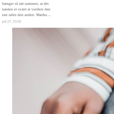
hænger så tæt sammen, at det
næsten er svært at vurdere den
ene uden den anden. Mærket
blev bygget omkring skjorten
juli 27, 2026
i New Haven, og den
amerikanske button-down er
stadig den del af sortimentet,
hvor historien giver mest
mening.