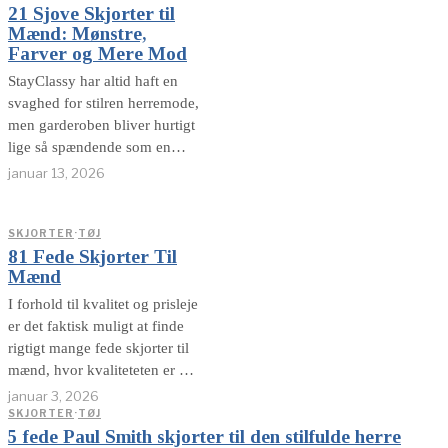
21 Sjove Skjorter til
Mænd: Mønstre,
Farver og Mere Mod
StayClassy har altid haft en
svaghed for stilren herremode,
men garderoben bliver hurtigt
lige så spændende som en
printerbakke, hvis alt skal
januar 13, 2026
være hvid skjorte og
marineblå blazer. Mønstrede
skjorter er genvejen til mere
SKJORTER
·
TØJ
81 Fede Skjorter Til
personlighed. Ikke
Mænd
nødvendigvis mere ballade.
Den rigtige skjorte
I forhold til kvalitet og prisleje
er det faktisk muligt at finde
rigtigt mange fede skjorter til
mænd, hvor kvaliteteten er høj
og prisen relativt lav. Men
januar 3, 2026
hvad er en relativt lav pris,
SKJORTER
·
TØJ
5 fede Paul Smith skjorter til den stilfulde herre
tænker du måske spørgende? I