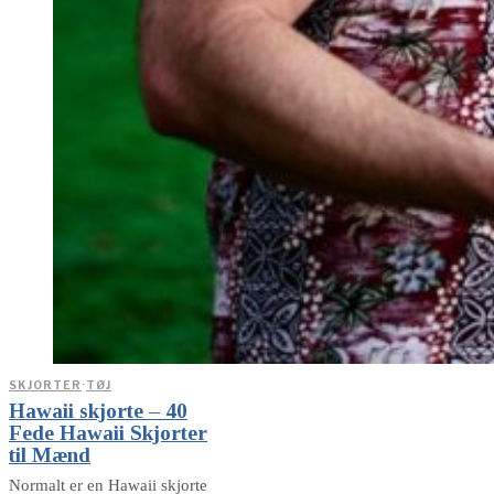
SKJORTER
·
TØJ
Hawaii skjorte – 40
Fede Hawaii Skjorter
til Mænd
Normalt er en Hawaii skjorte