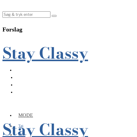
Forslag
Stay Classy
MODE
Stay Classy
Tøj
Sko