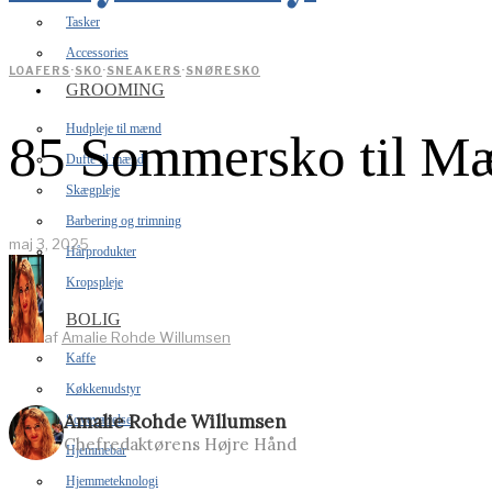
Tasker
Accessories
LOAFERS
·
SKO
·
SNEAKERS
·
SNØRESKO
GROOMING
Hudpleje til mænd
85 Sommersko til Mæ
Dufte til mænd
Skægpleje
Barbering og trimning
maj 3, 2025
Hårprodukter
Kropspleje
BOLIG
af
Amalie Rohde Willumsen
Kaffe
Køkkenudstyr
Amalie Rohde Willumsen
Soveværelse
Chefredaktørens Højre Hånd
Hjemmebar
Hjemmeteknologi