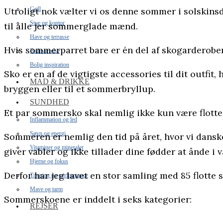
Utroligt nok vælter vi os denne sommer i solskins
Grill
Stue og kontor
til alle jer sommerglade mænd.
Have og terrasse
Hvis sommerparret bare er én del af skogarderoben
Badeværelse
Bolig inspiration
Sko er en af de vigtigste accessories til dit outfit,
MAD & DRIKKE
bryggen eller til et sommerbryllup.
SUNDHED
Et par sommersko skal nemlig ikke kun være flotte
Inflammation og led
Søvn og energi
Sommeren er nemlig den tid på året, hvor vi danske
Vitaminer og mineraler
giver vabler og ikke tillader dine fødder at ånde i 
Hjerne og fokus
Derfor har jeg lavet en stor samling med 85 flott
Træning og performance
Mave og tarm
Sommerskoene er inddelt i seks kategorier:
REJSER