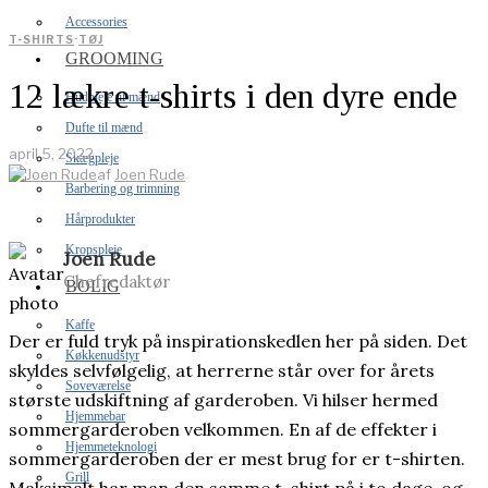
Accessories
T-SHIRTS
·
TØJ
GROOMING
12 lækre t-shirts i den dyre ende
Hudpleje til mænd
Dufte til mænd
april 5, 2022
Skægpleje
af
Joen Rude
Barbering og trimning
Hårprodukter
Kropspleje
Joen Rude
Chefredaktør
BOLIG
Kaffe
Der er fuld tryk på inspirationskedlen her på siden. Det
Køkkenudstyr
skyldes selvfølgelig, at herrerne står over for årets
Soveværelse
største udskiftning af garderoben. Vi hilser hermed
Hjemmebar
sommergarderoben velkommen. En af de effekter i
Hjemmeteknologi
sommergarderoben der er mest brug for er t-shirten.
Grill