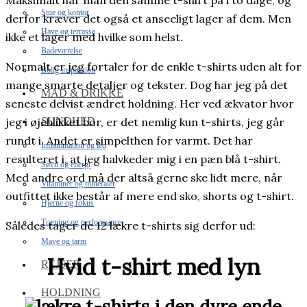
Maksimalt har man den samme t-shirt på i to dage, og
Stue og kontor
derfor kræver det også et anseeligt lager af dem. Men
Have og terrasse
ikke et lager med hvilke som helst.
Badeværelse
Normalt er jeg fortaler for de enkle t-shirts uden alt for
Bolig inspiration
mange smarte detaljer og tekster. Dog har jeg på det
MAD & DRIKKE
seneste delvist ændret holdning. Her ved ækvator hvor
SUNDHED
jeg i øjeblikket bor, er det nemlig kun t-shirts, jeg går
rundt i. Andet er simpelthen for varmt. Det har
Inflammation og led
resulteret i, at jeg halvkeder mig i en pæn blå t-shirt.
Søvn og energi
Med andre ord må der altså gerne ske lidt mere, når
Vitaminer og mineraler
outfittet ikke består af mere end sko, shorts og t-shirt.
Hjerne og fokus
Træning og performance
Således tager de 12 lækre t-shirts sig derfor ud:
Mave og tarm
Hvid t-shirt med lyn
REJSER
HOLDNING