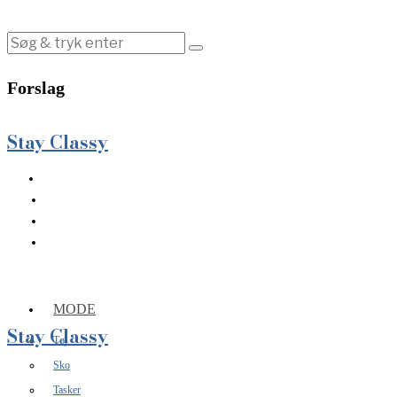
Forslag
Stay Classy
MODE
Stay Classy
Tøj
Sko
Tasker