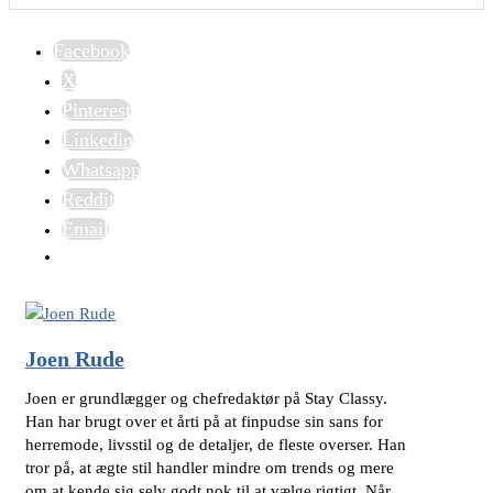
Facebook
X
Pinterest
Linkedin
Whatsapp
Reddit
Email
Joen Rude
Joen er grundlægger og chefredaktør på Stay Classy.
Han har brugt over et årti på at finpudse sin sans for
herremode, livsstil og de detaljer, de fleste overser. Han
tror på, at ægte stil handler mindre om trends og mere
om at kende sig selv godt nok til at vælge rigtigt. Når