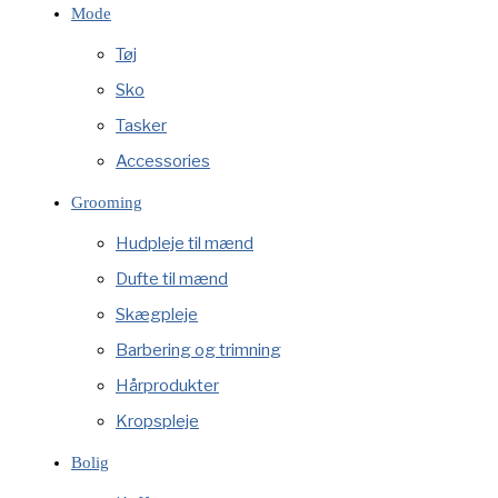
Mode
Tøj
Sko
Tasker
Accessories
Grooming
Hudpleje til mænd
Dufte til mænd
Skægpleje
Barbering og trimning
Hårprodukter
Kropspleje
Bolig