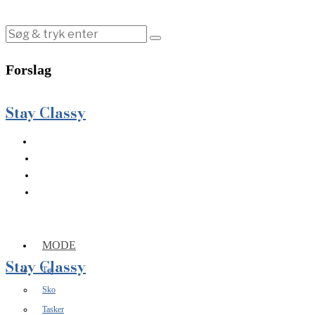
Forslag
Stay Classy
MODE
Stay Classy
Tøj
Sko
Tasker