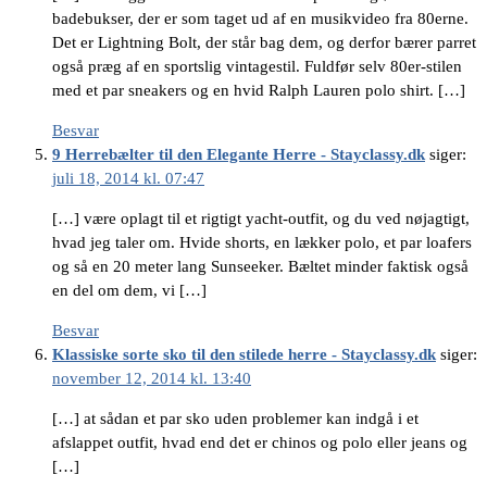
badebukser, der er som taget ud af en musikvideo fra 80erne.
Det er Lightning Bolt, der står bag dem, og derfor bærer parret
også præg af en sportslig vintagestil. Fuldfør selv 80er-stilen
med et par sneakers og en hvid Ralph Lauren polo shirt. […]
Besvar
9 Herrebælter til den Elegante Herre - Stayclassy.dk
siger:
juli 18, 2014 kl. 07:47
[…] være oplagt til et rigtigt yacht-outfit, og du ved nøjagtigt,
hvad jeg taler om. Hvide shorts, en lækker polo, et par loafers
og så en 20 meter lang Sunseeker. Bæltet minder faktisk også
en del om dem, vi […]
Besvar
Klassiske sorte sko til den stilede herre - Stayclassy.dk
siger:
november 12, 2014 kl. 13:40
[…] at sådan et par sko uden problemer kan indgå i et
afslappet outfit, hvad end det er chinos og polo eller jeans og
[…]