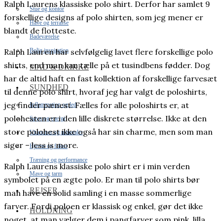
Ralph Laurens klassiske polo shirt. Derfor har samlet 9
Stue og kontor
forskellige designs af polo shirten, som jeg mener er
Have og terrasse
blandt de flotteste.
Badeværelse
Bolig inspiration
Ralph Lauren har selvfølgelig lavet flere forskellige polo
shirts, end man kan tælle på et tusindbens fødder. Dog
MAD & DRIKKE
har de altid haft en fast kollektion af forskellige farvesæt
SUNDHED
til denne polo shirt, hvoraf jeg har valgt de poloshirts,
jeg finder pænest. Fælles for alle poloshirts er, at
Inflammation og led
polohesten er i den lille diskrete størrelse. Ikke at den
Søvn og energi
store polohest ikke også har sin charme, men som man
Vitaminer og mineraler
siger – less is more.
Hjerne og fokus
Træning og performance
Ralph Laurens klassiske polo shirt er i min verden
Mave og tarm
symbolet på en ægte polo. Er man til polo shirts bør
REJSER
man have en solid samling i en masse sommerlige
farver. Fordi poloen er klassisk og enkel, gør det ikke
HOLDNING
noget, at man vælger dem i pangfarver som pink, lilla