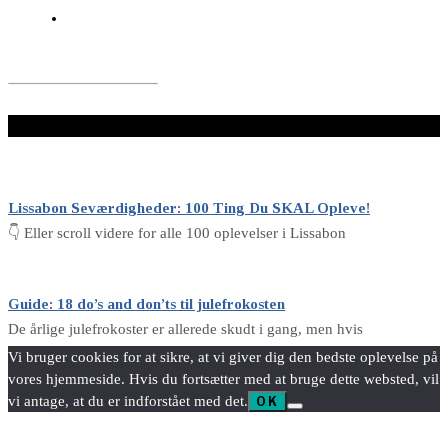
LÆS VIDERE HER
Lissabon Seværdigheder: 100 Ting Du SKAL Opleve!
👇 Eller scroll videre for alle 100 oplevelser i Lissabon
Guide: 18 do’s and don’ts til julefrokosten
De årlige julefrokoster er allerede skudt i gang, men hvis
Vi bruger cookies for at sikre, at vi giver dig den bedste oplevelse på
vores hjemmeside. Hvis du fortsætter med at bruge dette websted, vil
vi antage, at du er indforstået med det.
OK