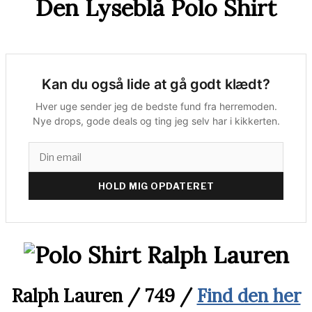
Den Lyseblå Polo Shirt
Kan du også lide at gå godt klædt?
Hver uge sender jeg de bedste fund fra herremoden.
Nye drops, gode deals og ting jeg selv har i kikkerten.
HOLD MIG OPDATERET
Ralph Lauren
/
749 /
Find den her