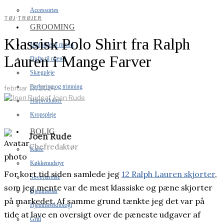
Accessories
TØJ
·
TRØJER
GROOMING
Klassisk Polo Shirt fra Ralph
Hudpleje til mænd
Lauren i Mange Farver
Dufte til mænd
Skægpleje
Barbering og trimning
februar 17, 2024
af
Joen Rude
Hårprodukter
Kropspleje
BOLIG
Joen Rude
Chefredaktør
Kaffe
Køkkenudstyr
For kort tid siden samlede jeg
12 Ralph Lauren skjorter
,
Soveværelse
som jeg mente var de mest klassiske og pæne skjorter
Hjemmebar
på markedet. Af samme grund tænkte jeg det var på
Hjemmeteknologi
tide at lave en oversigt over de pæneste udgaver af
Grill