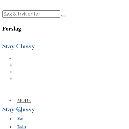
Forslag
Stay Classy
MODE
Stay Classy
Tøj
Sko
Tasker