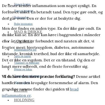
Stue og kontor
De fleste kender inflammation som noget synligt. En
Have og terrasse
forstuvet ankel. En betændt tand. Den type gør ondt, og
Badeværelse
den går over. Den er der for at beskytte dig.
Bolig inspiration
Men der findes en anden type. En der ikke gør ondt. En
MAD & DRIKKE
du ikke kan se. En der kan køre i baggrunden i måneder
eller år. Og den er forbundet med næsten alt det, vi
SUNDHED
frygter mest: hjertesygdom, diabetes, autoimmune
Inflammation og led
tilstande, kronisk træthed, hud der ikke vil samarbejde.
Søvn og energi
Det er ikke en sygdom. Det er en tilstand. Og den er
Vitaminer og mineraler
langt mere udbredt, end de fleste forestiller sig.
Hjerne og fokus
Vil du have den mere præcise forklaring?
Denne artikel
Træning og performance
handler om den kropslige fornemmelse af alarm. Den
Mave og tarm
grundige ramme finder du i guiden til
hvad
REJSER
inflammation er
.
HOLDNING