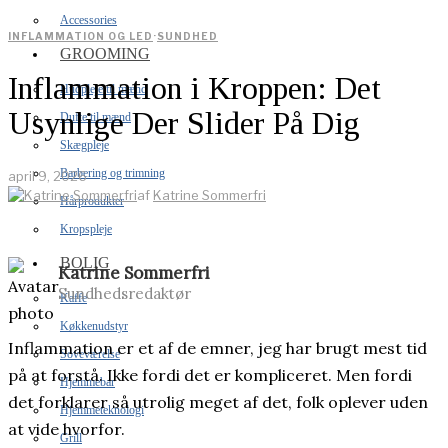
Accessories
INFLAMMATION OG LED
·
SUNDHED
GROOMING
Inflammation i Kroppen: Det
Hudpleje til mænd
Usynlige Der Slider På Dig
Dufte til mænd
Skægpleje
Barbering og trimning
april 9, 2026
af
Katrine Sommerfri
Hårprodukter
Kropspleje
BOLIG
Katrine Sommerfri
Sundhedsredaktør
Kaffe
Køkkenudstyr
Inflammation er et af de emner, jeg har brugt mest tid
Soveværelse
på at forstå. Ikke fordi det er kompliceret. Men fordi
Hjemmebar
det forklarer så utrolig meget af det, folk oplever uden
Hjemmeteknologi
at vide hvorfor.
Grill