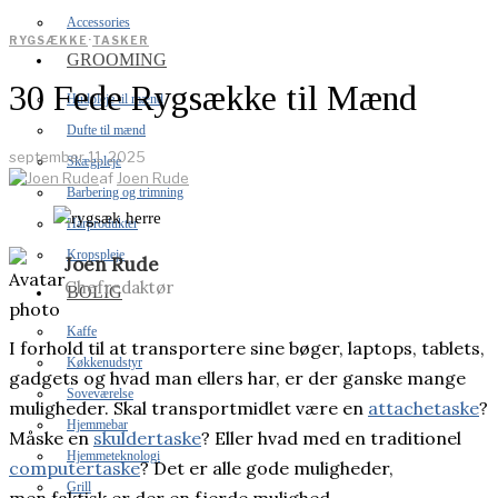
Accessories
RYGSÆKKE
·
TASKER
GROOMING
30 Fede Rygsække til Mænd
Hudpleje til mænd
Dufte til mænd
september 11, 2025
Skægpleje
af
Joen Rude
Barbering og trimning
Hårprodukter
Kropspleje
Joen Rude
Chefredaktør
BOLIG
Kaffe
I forhold til at transportere sine bøger, laptops, tablets,
Køkkenudstyr
gadgets og hvad man ellers har, er der ganske mange
Soveværelse
muligheder. Skal transportmidlet være en
attachetaske
?
Hjemmebar
Måske en
skuldertaske
? Eller hvad med en traditionel
Hjemmeteknologi
computertaske
? Det er alle gode muligheder,
Grill