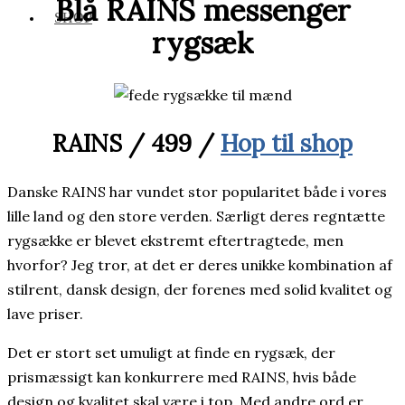
Blå RAINS messenger
SHOP
rygsæk
RAINS / 499 /
Hop til shop
Danske RAINS har vundet stor popularitet både i vores
lille land og den store verden. Særligt deres regntætte
rygsække er blevet ekstremt eftertragtede, men
hvorfor? Jeg tror, at det er deres unikke kombination af
stilrent, dansk design, der forenes med solid kvalitet og
lave priser.
Det er stort set umuligt at finde en rygsæk, der
prismæssigt kan konkurrere med RAINS, hvis både
design og kvalitet skal være i top. Med andre ord er