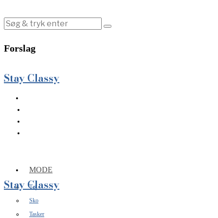
Forslag
Stay Classy
MODE
Stay Classy
Tøj
Sko
Tasker