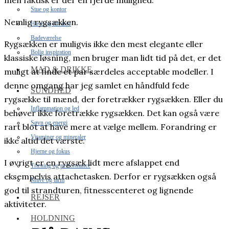
men faktisk er der en fjerde mulighed.
Stue og kontor
Nemlig rygsækken.
Have og terrasse
Badeværelse
Rygsækken er muligvis ikke den mest elegante eller
Bolig inspiration
klassiske løsning, men bruger man lidt tid på det, er det
MAD & DRIKKE
muligt at finde et par særdeles acceptable modeller. I
denne omgang har jeg samlet en håndfuld fede
SUNDHED
rygsække til mænd, der foretrækker rygsækken. Eller du
Inflammation og led
behøver ikke foretrække rygsækken. Det kan også være
Søvn og energi
rart blot at have mere at vælge mellem. Forandring er
Vitaminer og mineraler
ikke altid det værste.
Hjerne og fokus
I øvrigt er en rygsæk lidt mere afslappet end
Træning og performance
eksempelvis attachetasken. Derfor er rygsækken også
Mave og tarm
god til strandturen, fitnesscenteret og lignende
REJSER
aktiviteter.
HOLDNING