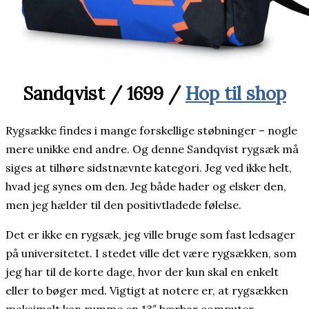
Sandqvist / 1699 /
Hop til shop
Rygsække findes i mange forskellige støbninger – nogle
mere unikke end andre. Og denne Sandqvist rygsæk må
siges at tilhøre sidstnævnte kategori. Jeg ved ikke helt,
hvad jeg synes om den. Jeg både hader og elsker den,
men jeg hælder til den positivtladede følelse.
Det er ikke en rygsæk, jeg ville bruge som fast ledsager
på universitetet. I stedet ville det være rygsækken, som
jeg har til de korte dage, hvor der kun skal en enkelt
eller to bøger med. Vigtigt at notere er, at rygsækken
maksimalt kan rumme en 13″ bærbar computer.