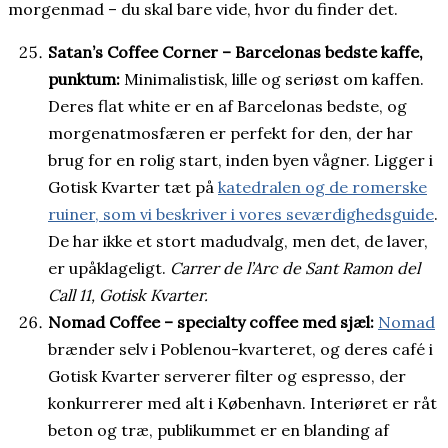
morgenmad – du skal bare vide, hvor du finder det.
Satan’s Coffee Corner – Barcelonas bedste kaffe,
punktum:
Minimalistisk, lille og seriøst om kaffen.
Deres flat white er en af Barcelonas bedste, og
morgenatmosfæren er perfekt for den, der har
brug for en rolig start, inden byen vågner. Ligger i
Gotisk Kvarter tæt på
katedralen og de romerske
ruiner, som vi beskriver i vores seværdighedsguide
.
De har ikke et stort madudvalg, men det, de laver,
er upåklageligt.
Carrer de l’Arc de Sant Ramon del
Call 11, Gotisk Kvarter.
Nomad Coffee – specialty coffee med sjæl:
Nomad
brænder selv i Poblenou-kvarteret, og deres café i
Gotisk Kvarter serverer filter og espresso, der
konkurrerer med alt i København. Interiøret er råt
beton og træ, publikummet er en blanding af