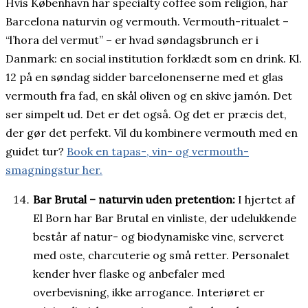
Hvis København har specialty coffee som religion, har
Barcelona naturvin og vermouth. Vermouth-ritualet –
“l’hora del vermut” – er hvad søndagsbrunch er i
Danmark: en social institution forklædt som en drink. Kl.
12 på en søndag sidder barcelonenserne med et glas
vermouth fra fad, en skål oliven og en skive jamón. Det
ser simpelt ud. Det er det også. Og det er præcis det,
der gør det perfekt. Vil du kombinere vermouth med en
guidet tur?
Book en tapas-, vin- og vermouth-
smagningstur her.
Bar Brutal – naturvin uden pretention:
I hjertet af
El Born har Bar Brutal en vinliste, der udelukkende
består af natur- og biodynamiske vine, serveret
med oste, charcuterie og små retter. Personalet
kender hver flaske og anbefaler med
overbevisning, ikke arrogance. Interiøret er