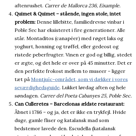
aftenrushet.
Carrer de Mallorca 236, Eixample.
Quimet & Quimet – stående, ingen stole, intet
problem:
Denne lillebitte, familiedrevne vinbar i
Poble Sec har eksisteret i fire generationer. Alle
står. Montaditos (canapéer) med røget laks og
yoghurt, honning og trøffel, eller gedeost og
ristede peberfrugter. Vinen er god og billig, stedet
er ægte, og det hele er over på 45 minutter. Det er
den perfekte frokost mellem to museer – ligger
tæt på
Montjuïc-området, som vi dækker i vores
seværdighedsguide
. Lukket lørdag aften og hele
søndagen.
Carrer del Poeta Cabanyes 25, Poble Sec.
Can Culleretes – Barcelonas ældste restaurant:
Åbnet i 1786 – og ja, det er ikke en trykfejl. Hvide
duge, gamle fliser og katalansk mad som
bedstemor lavede den. Escudella (katalansk