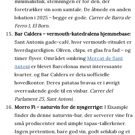
minimalistisk, stemningen er for den, der
foretrækker vin som samtale. De åbnede en anden
lokation i 2025 – begge er gode.
Carrer de Barra de
Ferro 1, El Born.
Bar Calders – vermouth-katedralens hjemmebase:
Sant Antonis gade-café, hvor vermouth-ritualet er
hverdagsreligion. Oliven, chips, et glas fra fad – og
timer flyver. Området omkring
Mercat de Sant
Antoni
er blevet Barcelonas mest interessante
kvarter, og Bar Calders er dets uofficielle
hovedkontor. Deres patatas bravas er i øvrigt
overraskende gode til en vinbar.
Carrer del
Parlament 25, Sant Antoni.
Morro Fi – naturvin for de nysgerrige:
I Eixample
finder du denne naturvin-bar, der serverer vine fra
små producenter med simple tapas-tallerkener.
Ingen pretention, bare god vin, godt selskab og et