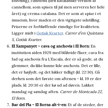
stuvning), canelons (den katalanske version af
cannelloni, som spises til jul men serveres her hele
året) og crema catalana. Det er som at spise i et
museum, hvor maden er den vigtigste udstilling.
Priserne er forbløffende rimelige for kvaliteten.
Ligger midt i
Gotisk Kvarter
.
Carrer d’en Quintana
5, Gotisk Kvarter.
El Xampanyet – cava og anchovis i El Born:
En
institution siden 1929 med blåhvide fliser, cava fra
fad og anchovis fra L’Escala, der er så gode, at du
glemmer, du ikke kunne lide anchovis. Det er lille,
det er højlydt, og det lukker tidligt (kl. 22:30). Gå
derhen som det første om aftenen – kl. 19 er der
plads, kl. 20:30 er der kø ud ad døren. Lukket
mandag og søndag aften.
Carrer de Montcada 22,
El Born.
Bar del Pla – El Borns alt-i-en:
Et af de steder, der