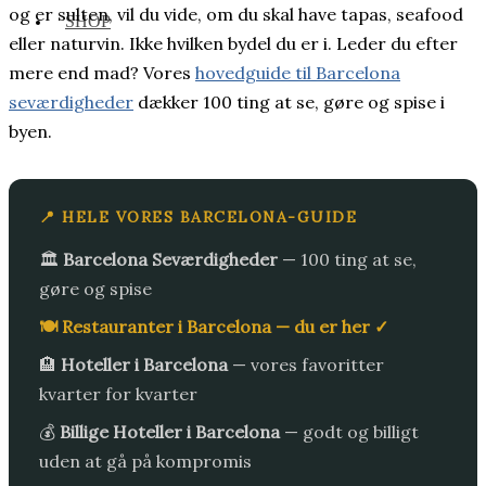
og er sulten, vil du vide, om du skal have tapas, seafood
SHOP
eller naturvin. Ikke hvilken bydel du er i. Leder du efter
mere end mad? Vores
hovedguide til Barcelona
seværdigheder
dækker 100 ting at se, gøre og spise i
byen.
📍 HELE VORES BARCELONA-GUIDE
🏛️
Barcelona Seværdigheder
— 100 ting at se,
gøre og spise
🍽️ Restauranter i Barcelona — du er her ✓
🏨
Hoteller i Barcelona
— vores favoritter
kvarter for kvarter
💰
Billige Hoteller i Barcelona
— godt og billigt
uden at gå på kompromis