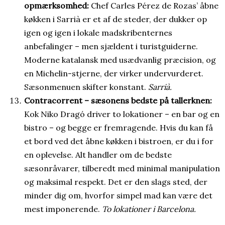
opmærksomhed:
Chef Carles Pérez de Rozas’ åbne
køkken i Sarrià er et af de steder, der dukker op
igen og igen i lokale madskribenternes
anbefalinger – men sjældent i turistguiderne.
Moderne katalansk med usædvanlig præcision, og
en Michelin-stjerne, der virker undervurderet.
Sæsonmenuen skifter konstant.
Sarrià.
Contracorrent – sæsonens bedste på tallerknen:
Kok Niko Dragó driver to lokationer – en bar og en
bistro – og begge er fremragende. Hvis du kan få
et bord ved det åbne køkken i bistroen, er du i for
en oplevelse. Alt handler om de bedste
sæsonråvarer, tilberedt med minimal manipulation
og maksimal respekt. Det er den slags sted, der
minder dig om, hvorfor simpel mad kan være det
mest imponerende.
To lokationer i Barcelona.