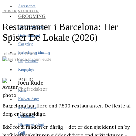
Accessories
REJSER
·
STORBYER
GROOMING
Restauranter i Barcelona: Her
Hudpleje til mænd
Spiser De Lokale (2026)
Dufte til mænd
Skægpleje
Barbering og trimning
februar 25, 2026
af
Joen Rude
Hårprodukter
Kropspleje
BOLIG
Joen Rude
Chefredaktør
Kaffe
Køkkenudstyr
Barcelona har flere end 7.500 restauranter. De fleste af
Soveværelse
dem er ligegyldige.
Hjemmebar
Hjemmeteknologi
Ikke fordi maden er dårlig – det er den sjældent i en by,
Grill
hvor køkkenkulturen sidder dybere end arkitekturen –