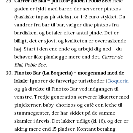
Carrer de Blai – pintxos-gaden i Poble Sec:
Hele
gaden er fyldt med barer, der serverer pintxos
(baskiske tapas på sticks) for 1-2 euro stykket. Du
vandrer fra bar til bar, vælger dine pintxos fra
bardisken, og betaler efter antal pinde. Det er
billigt, det er sjovt, og kvaliteten er overraskende
høj. Start i den ene ende og arbejd dig ned – du
behøver ikke planlægge mere end det.
Carrer de
Blai, Poble Sec.
Pinotxo Bar (La Boqueria) – morgenmad med de
lokale:
Ignorer de farverige turistboder i
Boqueria
og gå direkte til Pinotxo Bar ved indgangen til
venstre. Tredje generation serverer kikærter med
pinjekerner, baby-chorizos og café con leche til
stammegæster, der har siddet på de samme
skamler i årevis. Det lukker tidligt (kl. 16), og der er
aldrig mere end 15 pladser. Kontant betaling.