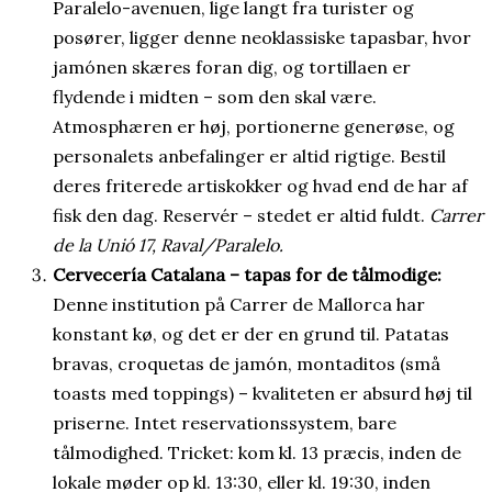
Paralelo-avenuen, lige langt fra turister og
posører, ligger denne neoklassiske tapasbar, hvor
jamónen skæres foran dig, og tortillaen er
flydende i midten – som den skal være.
Atmosphæren er høj, portionerne generøse, og
personalets anbefalinger er altid rigtige. Bestil
deres friterede artiskokker og hvad end de har af
fisk den dag. Reservér – stedet er altid fuldt.
Carrer
de la Unió 17, Raval/Paralelo.
Cervecería Catalana – tapas for de tålmodige:
Denne institution på Carrer de Mallorca har
konstant kø, og det er der en grund til. Patatas
bravas, croquetas de jamón, montaditos (små
toasts med toppings) – kvaliteten er absurd høj til
priserne. Intet reservationssystem, bare
tålmodighed. Tricket: kom kl. 13 præcis, inden de
lokale møder op kl. 13:30, eller kl. 19:30, inden