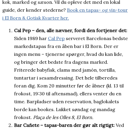
kok, marked og sæson. Vil du opleve det med en lokal
guide, der kender stederne?
Book en tapas- og vin-tour
i El Born & Gotisk Kvarter her.
Cal Pep – den, alle nævner, fordi den fortjener det:
Siden 1989 har
Cal Pep
serveret Barcelonas bedste
markedstapas fra en åben bar i El Born. Der er
ingen menu – tjenerne spørger, hvad du kan lide,
og bringer det bedste fra dagens marked.
Friterede babyfisk, clams med jamón, tortilla,
tuntartar i sesamdressing. Det hele tilberedes
foran dig. Kom 20 minutter før de åbner (kl. 13 til
frokost, 19:30 til aftensmad), ellers venter du en
time. Barpladser uden reservation, baglokalets
borde kan bookes. Lukket søndag og mandag
frokost.
Plaça de les Olles 8, El Born.
Bar Cañete – tapas-baren der gør alt rigtigt:
Ved