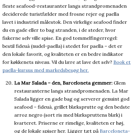
fleste seafood-restauranter langs strandpromenaden
deciderede turistfælder med frosne rejer og paella
lavet i industriel målestok. Den virkelige seafood finder
du en gade eller to bag stranden, i de steder, hvor
fiskerne selv ville spise. En god tommelfingerregel:
bestil fideuà (nudel-paella) i stedet for paella – det er
den lokale favorit, og kvaliteten er en bedre indikator
for køkkenets niveau. Vil du lære at lave det selv?
Book et
paella-kursus med markedsbesøg her.
La Mar Salada – den, Barceloneta gemmer:
Glem
restauranterne langs strandpromenaden. La Mar
Salada ligger en gade bag og serverer genuint god
seafood – fideuà, grillet blæksprutte og den bedste
arroz negro (sort ris med blækspruttens blæk) i
kvarteret. Priserne er rimelige, kvaliteten er høj,
og de lokale spiser her. Ligger tæt på
Barceloneta-