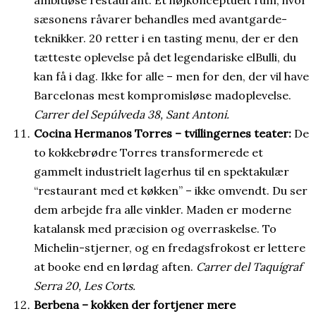
ambitiøse restaurant. Et højkonceptuelt rum, hvor
sæsonens råvarer behandles med avantgarde-
teknikker. 20 retter i en tasting menu, der er den
tætteste oplevelse på det legendariske elBulli, du
kan få i dag. Ikke for alle – men for den, der vil have
Barcelonas mest kompromisløse madoplevelse.
Carrer del Sepúlveda 38, Sant Antoni.
Cocina Hermanos Torres – tvillingernes teater:
De
to kokkebrødre Torres transformerede et
gammelt industrielt lagerhus til en spektakulær
“restaurant med et køkken” – ikke omvendt. Du ser
dem arbejde fra alle vinkler. Maden er moderne
katalansk med præcision og overraskelse. To
Michelin-stjerner, og en fredagsfrokost er lettere
at booke end en lørdag aften.
Carrer del Taquígraf
Serra 20, Les Corts.
Berbena – kokken der fortjener mere