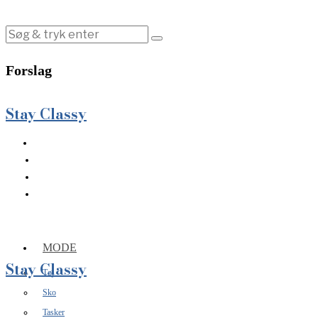
Forslag
Stay Classy
MODE
Stay Classy
Tøj
Sko
Tasker