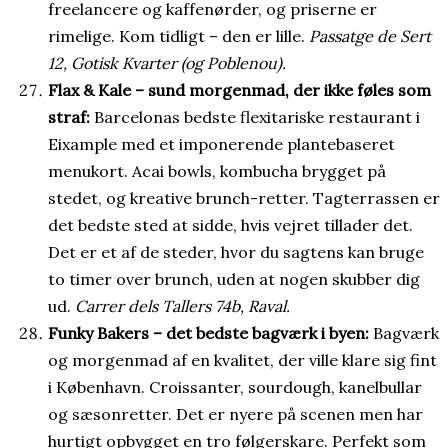
freelancere og kaffenørder, og priserne er
rimelige. Kom tidligt – den er lille.
Passatge de Sert
12, Gotisk Kvarter (og Poblenou).
Flax & Kale – sund morgenmad, der ikke føles som
straf:
Barcelonas bedste flexitariske restaurant i
Eixample med et imponerende plantebaseret
menukort. Acai bowls, kombucha brygget på
stedet, og kreative brunch-retter. Tagterrassen er
det bedste sted at sidde, hvis vejret tillader det.
Det er et af de steder, hvor du sagtens kan bruge
to timer over brunch, uden at nogen skubber dig
ud.
Carrer dels Tallers 74b, Raval.
Funky Bakers – det bedste bagværk i byen:
Bagværk
og morgenmad af en kvalitet, der ville klare sig fint
i København. Croissanter, sourdough, kanelbullar
og sæsonretter. Det er nyere på scenen men har
hurtigt opbygget en tro følgerskare. Perfekt som