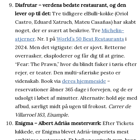
Disfrutar – verdens bedste restaurant, og den
lever op til det:
Tre tidligere elBulli-kokke (Oriol
Castro, Eduard Xatruch, Mateu Casañas) har skabt
noget, der er svært at beskrive. Tre
Michelin-
stjerner
. Nr. 1 på
World’s 50 Best Restaurants
i
2024. Men det vigtigste: det er sjovt. Retterne
overrasker, eksploderer og får dig til at grine.
“Fear: The Prawn,” hvor du blindt fisker i tøris efter
rejer, er teater. Den multi-sfæriske pesto er
videnskab. Book via
deres hjemmeside
–
reservationer åbner 365 dage i forvejen, og de er
udsolgt i løbet af minutter. Alternativ: hold øje med
afbud, særligt midt på ugen til frokost.
Carrer de
Villarroel 163, Eixample.
Enigma – Albert Adriàs mesterværk:
Efter Tickets
lukkede, er Enigma blevet Adrià-imperiets mest