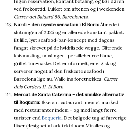
Ingen reservation, kontant betaling, og kø i døren
ved frokosttid. Lukket om aftenen og i weekenden.
Carrer del Baluard 56, Barceloneta.
Nardi – den nyeste sensation i El Born:
Åbnede i
slutningen af 2025 og er allerede konstant pakket.
Et lille, lyst seafood-bar-koncept med dagens
fangst skrevet på de hvidflisede vægge. Glitrende
knivmusling, muslinger i persillebeurre blanc,
grillet tun-nakke. Det er uformelt, energisk og
serverer noget af den friskeste seafood i
Barcelona lige nu. Walk-ins foretrækkes.
Carrer
dels Corders 11, El Born.
Mercat de Santa Caterina – det smukke alternativ
til Boqueria:
Ikke en restaurant, men et marked
med restauranter indeni – og med langt færre
turister end
Boqueria
. Det bølgede tag af farverige
fliser (designet af arkitektduoen Miralles og