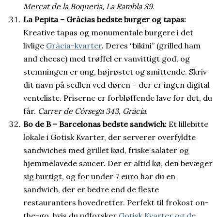
Mercat de la Boqueria, La Rambla 89.
La Pepita – Gràcias bedste burger og tapas:
Kreative tapas og monumentale burgere i det
livlige
Gràcia-kvarter
. Deres “bikini” (grilled ham
and cheese) med trøffel er vanvittigt god, og
stemningen er ung, højrøstet og smittende. Skriv
dit navn på sedlen ved døren – der er ingen digital
venteliste. Priserne er forbløffende lave for det, du
får.
Carrer de Còrsega 343, Gràcia.
Bo de B – Barcelonas bedste sandwich:
Et lillebitte
lokale i Gotisk Kvarter, der serverer overfyldte
sandwiches med grillet kød, friske salater og
hjemmelavede saucer. Der er altid kø, den bevæger
sig hurtigt, og for under 7 euro har du en
sandwich, der er bedre end de fleste
restauranters hovedretter. Perfekt til frokost on-
the-go, hvis du udforsker
Gotisk Kvarter og de