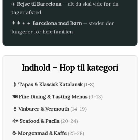
✈️
Rejse til Barcelona
— alt du skal vide før du
tager afsted
👨‍👩‍👧‍👦
Barcelona med Børn
— steder der
fungerer for hele familien
Indhold – Hop til kategori
🍢 Tapas & Klassisk Katalansk
(1-8)
🍽️ Fine Dining & Tasting Menus
(9-13)
🍷 Vinbarer & Vermouth
(14-19)
🐟 Seafood & Paella
(20-24)
☕ Morgenmad & Kaffe
(25-28)