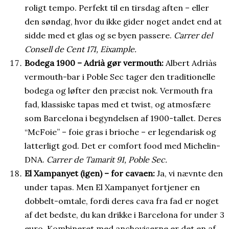
roligt tempo. Perfekt til en tirsdag aften – eller
den søndag, hvor du ikke gider noget andet end at
sidde med et glas og se byen passere.
Carrer del
Consell de Cent 171, Eixample.
Bodega 1900 – Adrià gør vermouth:
Albert Adriàs
vermouth-bar i Poble Sec tager den traditionelle
bodega og løfter den præcist nok. Vermouth fra
fad, klassiske tapas med et twist, og atmosfære
som Barcelona i begyndelsen af 1900-tallet. Deres
“McFoie” – foie gras i brioche – er legendarisk og
latterligt god. Det er comfort food med Michelin-
DNA.
Carrer de Tamarit 91, Poble Sec.
El Xampanyet (igen) – for cavaen:
Ja, vi nævnte den
under tapas. Men El Xampanyet fortjener en
dobbelt-omtale, fordi deres cava fra fad er noget
af det bedste, du kan drikke i Barcelona for under 3
euro. Kombineret med anchoviserne er det en af