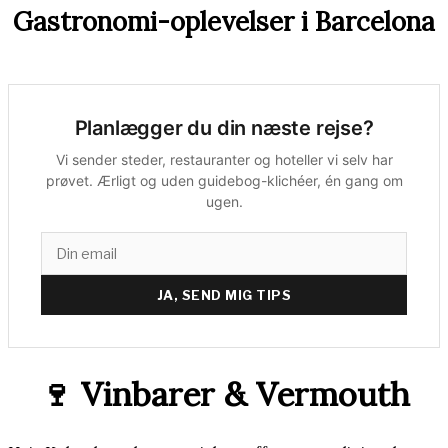
Gastronomi-oplevelser i Barcelona
Planlægger du din næste rejse?
Vi sender steder, restauranter og hoteller vi selv har
prøvet. Ærligt og uden guidebog-klichéer, én gang om
ugen.
JA, SEND MIG TIPS
🍷 Vinbarer & Vermouth