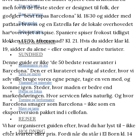
Stue og kontor
men fordi de fleste steder er designet til folk, der
Have og terrasse
googler “best tapas Barcelona” kl. 18:30 og sidder med
Badeværelse
patatas bravas og en Estrella før de lokale overhovedet
Bolig inspiration
har overvejet at spise. Spaniere spiser frokost tidligst
klokken 13:30. Aftensmad? Kl. 21. Hvis du sidder klar kl.
MAD & DRIKKE
19, sidder du alene – eller omgivet af andre turister.
SUNDHED
Denne guide er ikke “de 50 bedste restauranter i
Inflammation og led
Barcelona.” Den er et kurateret udvalg af steder, hvor vi
Søvn og energi
selv ville bruge vores egne penge, tage en ven med, og
Vitaminer og mineraler
komme igen. Steder, hvor maden er bedre end
Hjerne og fokus
markedsføringen. Hvor servicen føles naturlig. Og hvor
Træning og performance
Barcelona smager som Barcelona – ikke som en
Mave og tarm
eksportversion pakket ind i cellofan.
REJSER
Vi har organiseret guiden efter, hvad du har lyst til – ikke
HOLDNING
efter kvarter eller pris. Fordi når du står i El Born kl. 14