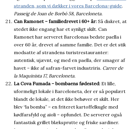
stranden, som vi dækker i vores Barcelona-guide
.
Passeig de Joan de Borbó 58, Barceloneta.
Can Ramonet – familiedrevet i 60+ år:
Så diskret, at
stedet ikke engang har et synligt skilt. Can
Ramonet har serveret Barcelonas bedste paella i
over 60 år, drevet af samme familie. Det er det stik
modsatte af strandens turistrestauranter:
autentisk, ujævnt, og med en paella, der smager af
havet – ikke af safran-farvet industriris.
Carrer de
la Maquinista 17, Barceloneta.
La Cova Fumada – bombaens fødested:
Et lille,
uformeligt lokale i Barceloneta, der er så populært
blandt de lokale, at det ikke behøver et skilt. Her
blev “la bomba” – en friteret kartoffelkugle med
kødfarsfyld og aioli – opfundet. De serverer også
fantastisk grillet blæksprutte og friske sardiner.