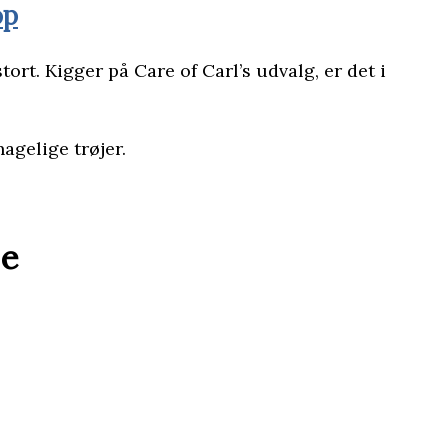
op
tort. Kigger på Care of Carl’s udvalg, er det i
hagelige trøjer.
je