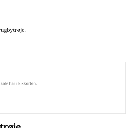
rugbytrøje.
elv har i kikkerten.
trøje