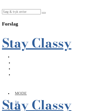
Forslag
Stay Classy
MODE
Stay Classy
Tøj
Sko