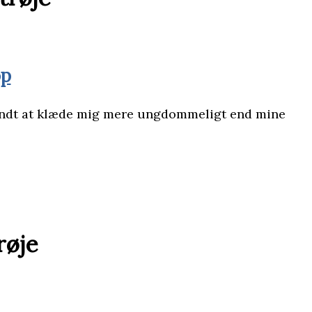
op
begyndt at klæde mig mere ungdommeligt end mine
røje