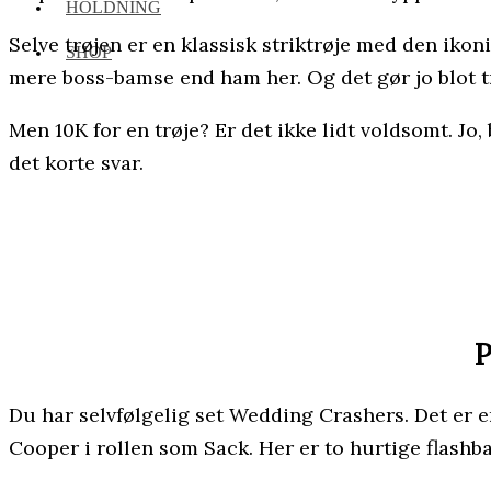
HOLDNING
Selve trøjen er en klassisk striktrøje med den ikon
SHOP
mere boss-bamse end ham her. Og det gør jo blot t
Men 10K for en trøje? Er det ikke lidt voldsomt. Jo
det korte svar.
P
Du har selvfølgelig set Wedding Crashers. Det er e
Cooper i rollen som Sack. Her er to hurtige flashb