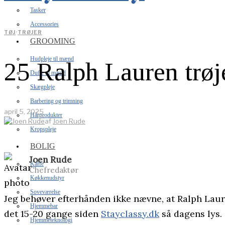
Tasker
Accessories
TØJ
·
TRØJER
GROOMING
Hudpleje til mænd
25 Ralph Lauren trøj
Dufte til mænd
Skægpleje
Barbering og trimning
april 5, 2025
Hårprodukter
af
Joen Rude
Kropspleje
BOLIG
Joen Rude
Kaffe
Chefredaktør
Køkkenudstyr
Soveværelse
Jeg behøver efterhånden ikke nævne, at Ralph Laure
Hjemmebar
det 15-20 gange siden
Stayclassy.dk
så dagens lys.
Hjemmeteknologi