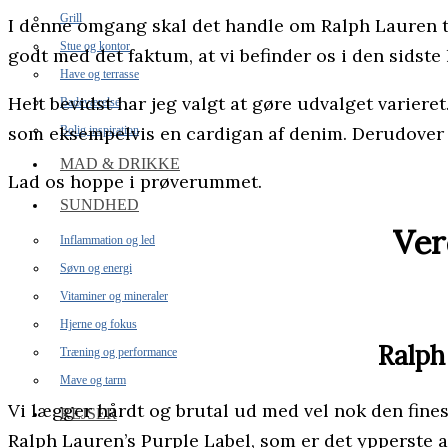
Grill
I denne omgang skal det handle om Ralph Lauren tr
Stue og kontor
godt med det faktum, at vi befinder os i den sidste
Have og terrasse
Helt bevidst har jeg valgt at gøre udvalget variere
Badeværelse
som eksempelvis en cardigan af denim. Derudover er
Bolig inspiration
MAD & DRIKKE
Lad os hoppe i prøverummet.
SUNDHED
Ver
Inflammation og led
Søvn og energi
Vitaminer og mineraler
Hjerne og fokus
Ralph
Træning og performance
Mave og tarm
Vi lægger hårdt og brutal ud med vel nok den finest
REJSER
Ralph Lauren’s Purple Label, som er det ypperste 