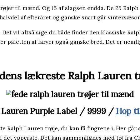
øjer til mænd. Og 15 af slagsen endda. De 25 Ralph
 halvdel af efteråret og ganske snart går vintersæso
t. Det vil altså sige du både finder den klassiske Ra
 paletten af farver også ganske bred. Det er nemlig
dens lækreste Ralph Lauren t
 Lauren Purple Label / 9999 /
Hop ti
e Ralph Lauren trøje, du kan få fingrene i. Her går d
af det ypperste. Det kan sammenlignes med tøj fra C