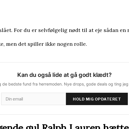
et. For du er selvfølgelig nødt til at eje sådan en 
ke, men det spiller ikke nogen rolle.
Kan du også lide at gå godt klædt?
 de bedste fund fra herremoden. Nye drops, gode deals og ting jeg s
HOLD MIG OPDATERET
gende gul Ralph Lauren hætte