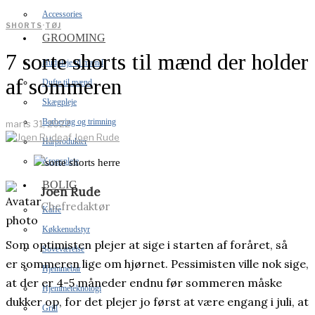
Accessories
SHORTS
·
TØJ
GROOMING
7 sorte shorts til mænd der holder
Hudpleje til mænd
af sommeren
Dufte til mænd
Skægpleje
Barbering og trimning
marts 31, 2022
af
Joen Rude
Hårprodukter
Kropspleje
BOLIG
Joen Rude
Chefredaktør
Kaffe
Køkkenudstyr
Som optimisten plejer at sige i starten af foråret, så
Soveværelse
er sommeren lige om hjørnet. Pessimisten ville nok sige,
Hjemmebar
at der er 4-5 måneder endnu før sommeren måske
Hjemmeteknologi
dukker op, for det plejer jo først at være engang i juli, at
Grill