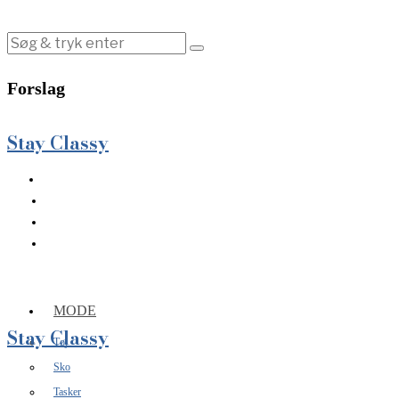
Forslag
Stay Classy
MODE
Stay Classy
Tøj
Sko
Tasker