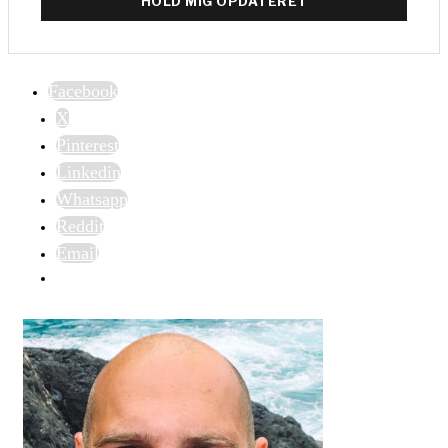
HOLD MIG OPDATERET
Facebook
X
Pinterest
Linkedin
Whatsapp
Reddit
Email