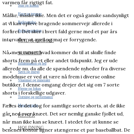
varmen får rigtigt fat.
Stue og kontor
Have og terrasse
Måske, måske ikke. Men det er også ganske sandsynligt
Badeværelse
at vi kan opleve bragende sommervejr allerede i
Bolig inspiration
foråret. Det sker i hvert fald gerne med et par års
intervaller, at april og maj er forrygende.
MAD & DRIKKE
Nå, men uanset hvad kommer du til at skulle finde
SUNDHED
shorts frem på et eller andet tidspunkt. Jeg er ude
Inflammation og led
allerede nu, da alle de spændende nyheder fra diverse
Søvn og energi
modehuse er ved at være nå frem i diverse online
Vitaminer og mineraler
butikker. I denne omgang drejer det sig om 7 sorte
Hjerne og fokus
shorts i forskellige udgaver.
Træning og performance
Fælles er det dog for samtlige sorte shorts, at de ikke
Mave og tarm
går ned over knæet. Det ser nemlig ganske fjollet ud,
REJSER
når man ikke kan se knæet. I stedet for at kunne se
HOLDNING
benenes kontur ligner stængerne et par baseballbat. De