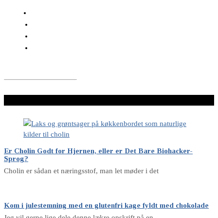
LÆS VIDERE HER
Er Cholin Godt for Hjernen, eller er Det Bare Biohacker-
Sprog?
Cholin er sådan et næringsstof, man let møder i det
Kom i julestemning med en glutenfri kage fyldt med chokolade
Jeg vil gerne lige dele denne lækre opskrift på en