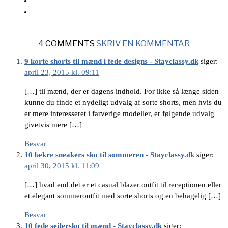
4 COMMENTS
SKRIV EN KOMMENTAR
9 korte shorts til mænd i fede designs - Stayclassy.dk
siger:
april 23, 2015 kl. 09:11
[…] til mænd, der er dagens indhold. For ikke så længe siden
kunne du finde et nydeligt udvalg af sorte shorts, men hvis du
er mere interesseret i farverige modeller, er følgende udvalg
givetvis mere […]
Besvar
10 lækre sneakers sko til sommeren - Stayclassy.dk
siger:
april 30, 2015 kl. 11:09
[…] hvad end det er et casual blazer outfit til receptionen eller
et elegant sommeroutfit med sorte shorts og en behagelig […]
Besvar
10 fede sejlersko til mænd - Stayclassy.dk
siger: