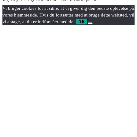
Vi bruger cookies for at sikre, at vi giver dig den bedste oplevelse på
vores hjemmeside. Hvis du fortsætter med at bruge dette websted, vil
vi antage, at du er indforstået med det.
OK