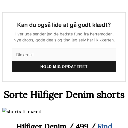
Kan du også lide at gå godt klædt?
Hver uge sender jeg de bedste fund fra herremoden.
Nye drops, gode deals og ting jeg selv har i kikkerten.
HOLD MIG OPDATERET
Sorte Hilfiger Denim shorts
Hilfiger Denim / 499 /
Find