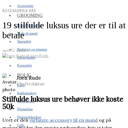
Accessories
ACCESSORIES
·
URE
GROOMING
19 stilfulde luksus ure der er til at
Hudpleje til mænd
betale
Dufte til mænd
Skægpleje
Barbering og trimning
april 11, 2025
af
Joen Rude
Hårprodukter
Kropspleje
BOLIG
Joen Rude
Chefredaktør
Kaffe
Køkkenudstyr
Stilfulde luksus ure behøver ikke koste
Soveværelse
50k
Hjemmebar
Hjemmeteknologi
Uret er den
vigtigste accessory til en mand
og på
Grill
mange måder den eneste nødvendige, hvis vi taler