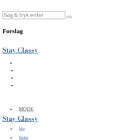
Forslag
Stay Classy
MODE
Stay Classy
Tøj
Sko
Tasker