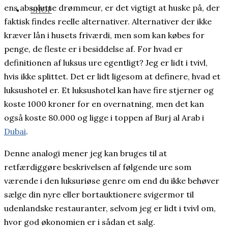
ens absolutte drømmeur, er det vigtigt at huske på, der
SHOP
faktisk findes reelle alternativer. Alternativer der ikke
kræver lån i husets friværdi, men som kan købes for
penge, de fleste er i besiddelse af. For hvad er
definitionen af luksus ure egentligt? Jeg er lidt i tvivl,
hvis ikke splittet. Det er lidt ligesom at definere, hvad et
luksushotel er. Et luksushotel kan have fire stjerner og
koste 1000 kroner for en overnatning, men det kan
også koste 80.000 og ligge i toppen af Burj al Arab i
Dubai
.
Denne analogi mener jeg kan bruges til at
retfærdiggøre beskrivelsen af følgende ure som
værende i den luksuriøse genre om end du ikke behøver
sælge din nyre eller bortauktionere svigermor til
udenlandske restauranter, selvom jeg er lidt i tvivl om,
hvor god økonomien er i sådan et salg.