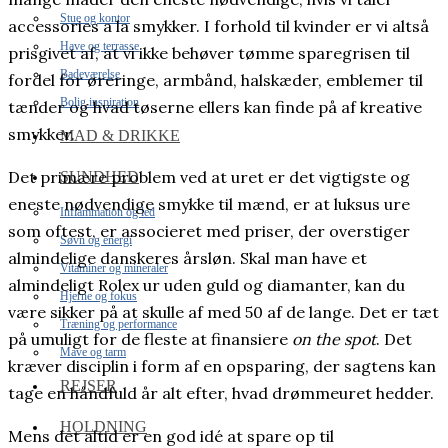
Stue og kontor
accessories a la smykker. I forhold til kvinder er vi altså
Have og terrasse
prisgivet af, at vi ikke behøver tømme sparegrisen til
Badeværelse
fordel for øreringe, armbånd, halskæder, emblemer til
Bolig inspiration
tænder og hvad tøserne ellers kan finde på af kreative
smykker.
MAD & DRIKKE
Det primære problem ved at uret er det vigtigste og
SUNDHED
eneste nødvendige smykke til mænd, er at luksus ure
Inflammation og led
som oftest, er associeret med priser, der overstiger
Søvn og energi
almindelige danskeres årsløn. Skal man have et
Vitaminer og mineraler
almindeligt Rolex ur uden guld og diamanter, kan du
Hjerne og fokus
være sikker på at skulle af med 50 af de lange. Det er tæt
Træning og performance
på umuligt for de fleste at finansiere
on the spot
. Det
Mave og tarm
kræver disciplin i form af en opsparing, der sagtens kan
REJSER
tage en håndfuld år alt efter, hvad drømmeuret hedder.
HOLDNING
Mens det altid er en god idé at spare op til