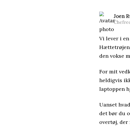
Joen 
Chefre
Vi lever i e
Hættetrøjen 
den vokse m
For mit ved
heldigvis ik
laptoppen hj
Uanset hvad,
det bør du 
overtøj, der 