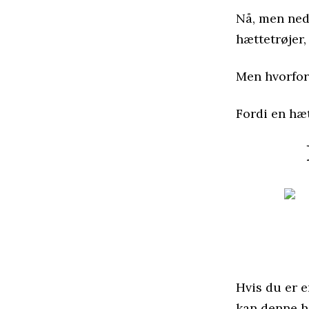
Nå, men ned
hættetrøjer,
Men hvorfor
Fordi en hætt
Hvis du er e
kan denne h