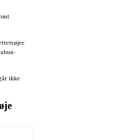
somt
ttetrøjer
mshus-
går ikke
øje