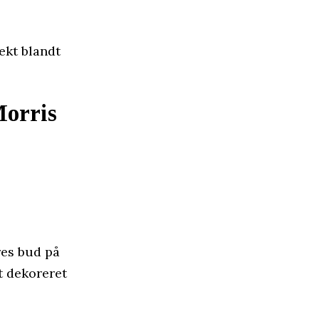
ekt blandt
Morris
res bud på
t dekoreret