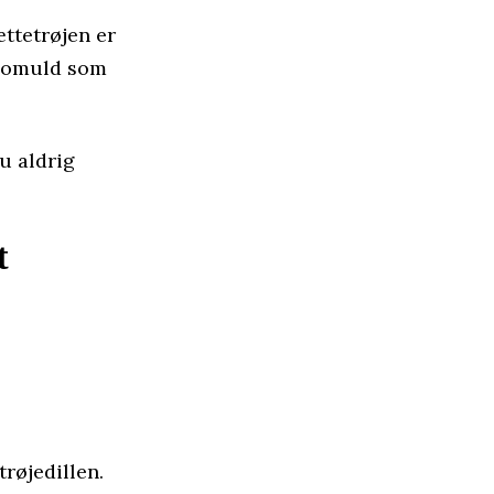
ættetrøjen er
 bomuld som
u aldrig
t
røjedillen.