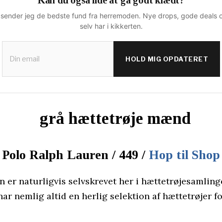
Kan du også lide at gå godt klædt?
sender jeg de bedste fund fra herremoden. Nye drops, gode deals o
selv har i kikkerten.
HOLD MIG OPDATERET
Polo Ralph Lauren / 449 /
Hop til Shop
 er naturligvis selvskrevet her i hættetrøjesamling
 har nemlig altid en herlig selektion af hættetrøjer f