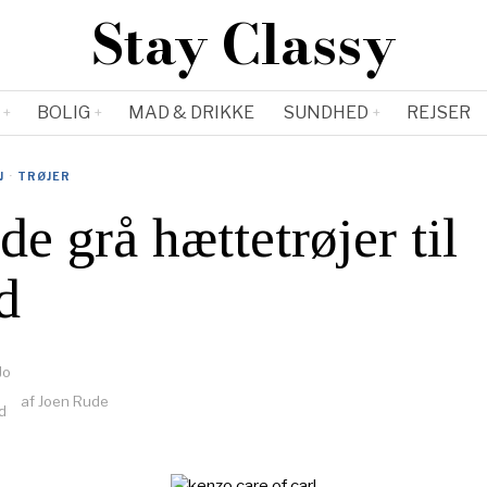
Stay Classy
BOLIG
MAD & DRIKKE
SUNDHED
REJSER
J
·
TRØJER
de grå hættetrøjer til
d
af
Joen Rude