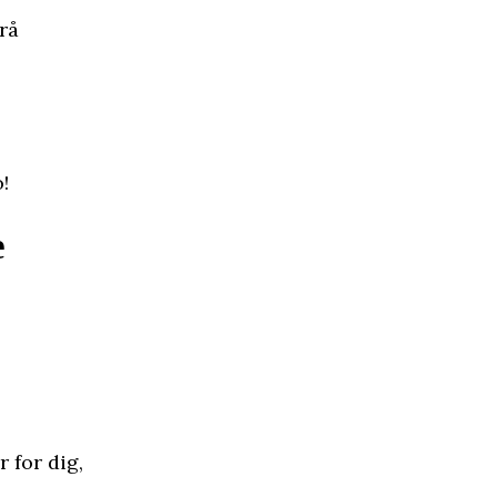
rå
!
e
 for dig,