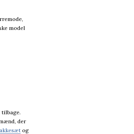
erremode,
iske model
 tilbage.
 mænd, der
jakkesæt
og