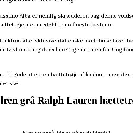
Massimo Alba er nemlig skrædderen bag denne vold
ættetrøje, der er støbt i den fineste kashmir.
t faktum at eksklusive italienske modehuse laver hæ
ver tvivl omkring dens berettigelse uden for Ungdo
u til gode at eje en hættetrøje af kashmir, men der 
 det sker.
ilren grå Ralph Lauren hættetr