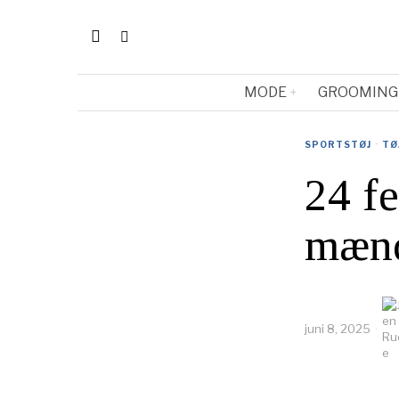
MODE
GROOMING
SPORTSTØJ
·
TØ
24 fe
mæn
juni 8, 2025