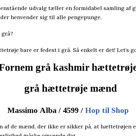
enstående udvalg tæller en formidabel samling af g
 der henvender sig til alle pengepunge.
 grå?
etrøje bare er fedest i grå. Så enkelt er det! Let’s go
Fornem grå kashmir hættetrøj
Massimo Alba / 4599 /
Hop til Shop
n af de mænd, der ikke er sikker på, at hættetrøjen er
erlighed måske omvende dig.