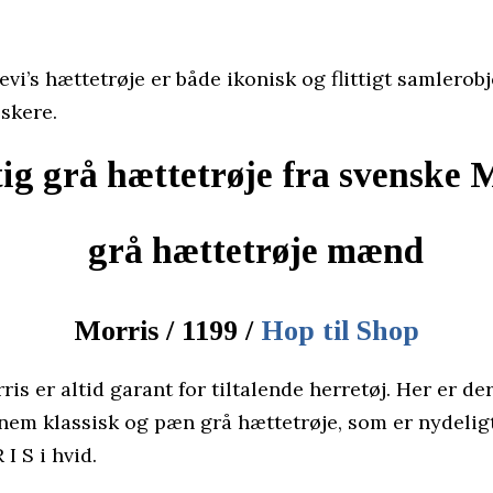
vi’s hættetrøje er både ikonisk og flittigt samlerobj
skere.
ig grå hættetrøje fra svenske 
Morris / 1199 /
Hop til Shop
is er altid garant for tiltalende herretøj. Her er de
nnem klassisk og pæn grå hættetrøje, som er nydelig
I S i hvid.