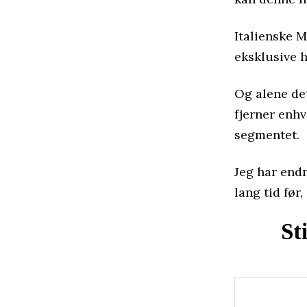
Italienske 
eksklusive h
Og alene de
fjerner enh
segmentet.
Jeg har endn
lang tid før,
St