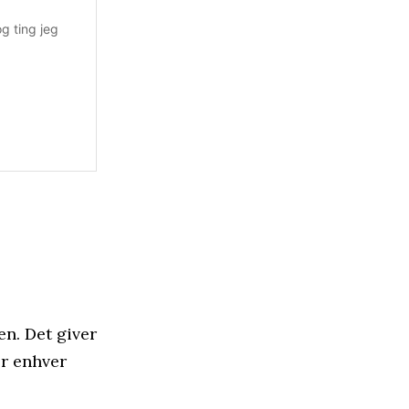
g ting jeg
en. Det giver
or enhver