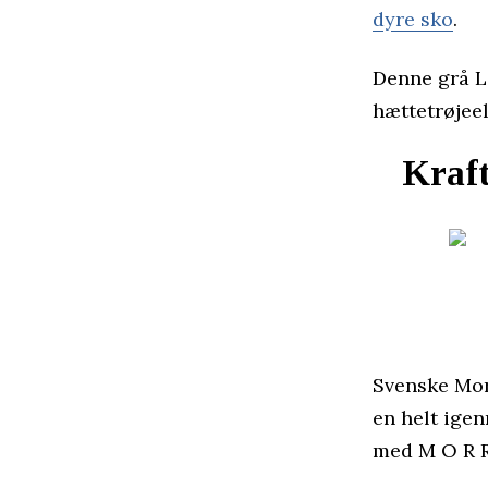
dyre sko
.
Denne grå Le
hættetrøjeel
Kraft
Svenske Morr
en helt ige
med M O R R 