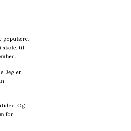
re populære.
 skole, til
somhed.
. Jeg er
an
ritiden. Og
m for