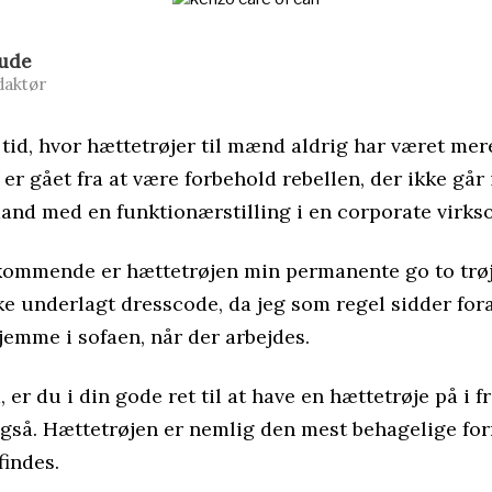
Rude
daktør
n tid, hvor hættetrøjer til mænd aldrig har været me
er gået fra at være forbehold rebellen, der ikke går i
and med en funktionærstilling i en corporate virk
kommende er hættetrøjen min permanente go to trøje
ke underlagt dresscode, da jeg som regel sidder for
emme i sofaen, når der arbejdes.
 er du i din gode ret til at have en hættetrøje på i f
også. Hættetrøjen er nemlig den mest behagelige for
findes.