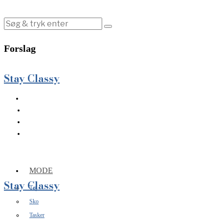
Forslag
Stay Classy
MODE
Stay Classy
Tøj
Sko
Tasker