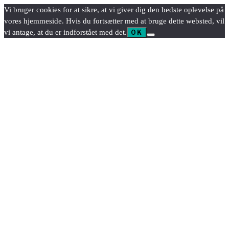
Vi bruger cookies for at sikre, at vi giver dig den bedste oplevelse på
vores hjemmeside. Hvis du fortsætter med at bruge dette websted, vil
vi antage, at du er indforstået med det.
OK