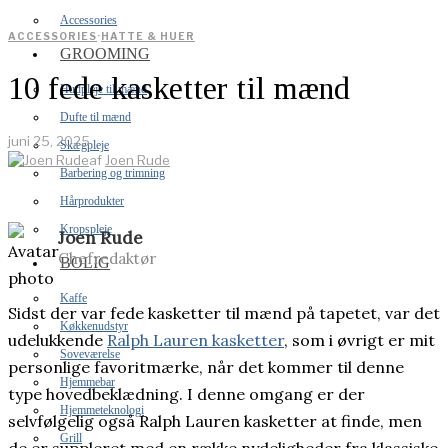
Accessories
ACCESSORIES
·
HATTE & HUER
GROOMING
10 fede kasketter til mænd
Hudpleje til mænd
Dufte til mænd
juni 25, 2025
Skægpleje
af
Joen Rude
Barbering og trimning
Hårprodukter
Kropspleje
Joen Rude
Chefredaktør
BOLIG
Kaffe
Sidst der var fede kasketter til mænd på tapetet, var det
Køkkenudstyr
udelukkende
Ralph Lauren kasketter
, som i øvrigt er mit
Soveværelse
personlige favoritmærke, når det kommer til denne
Hjemmebar
type hovedbeklædning. I denne omgang er der
Hjemmeteknologi
selvfølgelig også Ralph Lauren kasketter at finde, men
Grill