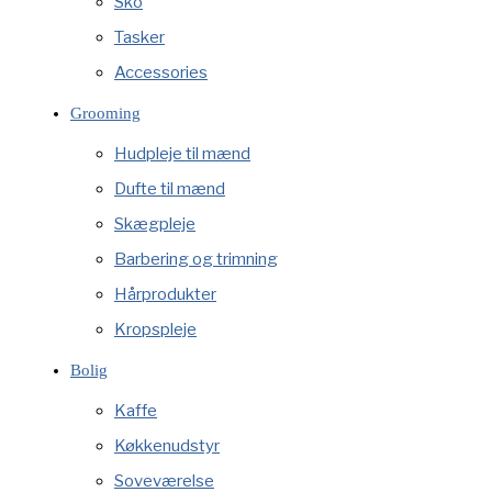
Sko
Tasker
Accessories
Grooming
Hudpleje til mænd
Dufte til mænd
Skægpleje
Barbering og trimning
Hårprodukter
Kropspleje
Bolig
Kaffe
Køkkenudstyr
Soveværelse