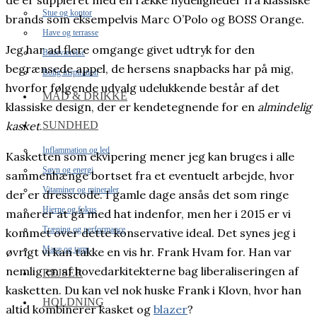
de er suppleret med en række nydeligheder fra klassiske
Stue og kontor
brands som eksempelvis Marc O’Polo og BOSS Orange.
Have og terrasse
Jeg har ad flere omgange givet udtryk for den
Badeværelse
begrænsede appel, de hersens snapbacks har på mig,
Bolig inspiration
hvorfor følgende udvalg udelukkende består af det
MAD & DRIKKE
klassiske design, der er kendetegnende for en
almindelig
SUNDHED
kasket
.
Inflammation og led
Kasketten som ekvipering mener jeg kan bruges i alle
Søvn og energi
sammenhænge bortset fra et eventuelt arbejde, hvor
Vitaminer og mineraler
der er dresscode. I gamle dage ansås det som ringe
Hjerne og fokus
manerer at gå med hat indenfor, men her i 2015 er vi
Træning og performance
kommet over dette konservative ideal. Det synes jeg i
Mave og tarm
øvrigt vi kan takke en vis hr. Frank Hvam for. Han var
nemlig en af hovedarkitekterne bag liberaliseringen af
REJSER
kasketten. Du kan vel nok huske Frank i Klovn, hvor han
HOLDNING
altid kombinerer kasket og
blazer
?