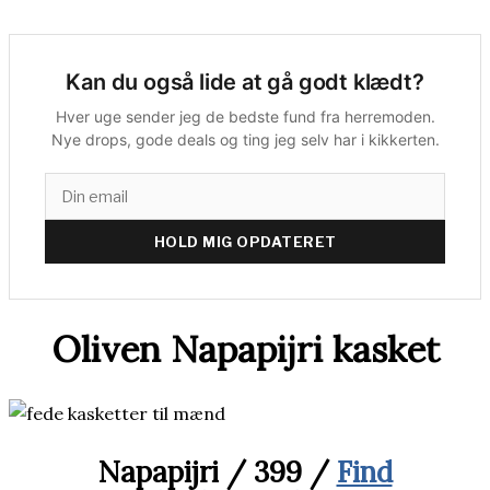
Kan du også lide at gå godt klædt?
Hver uge sender jeg de bedste fund fra herremoden.
Nye drops, gode deals og ting jeg selv har i kikkerten.
HOLD MIG OPDATERET
Oliven Napapijri kasket
Napapijri / 399 /
Find