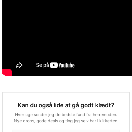
Kan du også lide at gå godt klædt?
Hver uge sender jeg de bedste fund fra herremoden.
Nye drops, gode deals og ting jeg selv har i kikkerten.