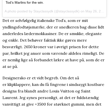
Tod’s Marlins for the win.
A photo posted by Stayclassydk (@stayclassydk) on
May 26, 2016 at 2:40pm PDT
Det er selvfølgelig italienske Tod’s, som er mit
yndlingsfodtøjsmærke, der er snedkeren bag disse lidt
anderledes lædermokkasiner. De er smukke, elegante
og enkle. Det behøver faktisk ikke gøres mere
besværligt. 2650 kroner var i øvrigt prisen for dette
par, hvilket jeg anser som værende aldeles rimeligt. De
er nemlig lige så forbandet lækre at have på, som de er
at se på.
Designersko er et vidt begreb. Om det så
er klipklappere, kan du få fingrene i sindssygt kostbare
designs fra blandt andre Louis Vuitton og Saint
Laurent. Jeg synes personligt, at det er fuldstændig
vanvittigt at give +3500 for størknet gummi, men det