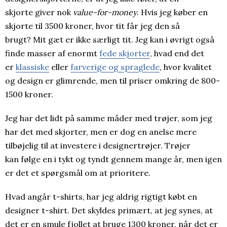
skjorte giver nok
value-for-money
. Hvis jeg køber en
skjorte til 3500 kroner, hvor tit får jeg den så
brugt? Mit gæt er ikke særligt tit. Jeg kan i øvrigt også
finde masser af enormt
fede skjorter
, hvad end det
er
klassiske
eller
farverige og spraglede
, hvor kvalitet
og design er glimrende, men til priser omkring de 800-
1500 kroner.
Jeg har det lidt på samme måder med trøjer, som jeg
har det med skjorter, men er dog en anelse mere
tilbøjelig til at investere i designertrøjer. Trøjer
kan følge en i tykt og tyndt gennem mange år, men igen
er det et spørgsmål om at prioritere.
Hvad angår t-shirts, har jeg aldrig rigtigt købt en
designer t-shirt. Det skyldes primært, at jeg synes, at
det er en smule fjollet at bruge 1300 kroner, når det er