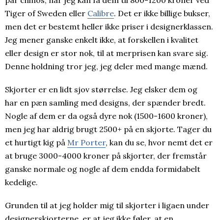
par chinos, når jeg kan få dem til 800-1200 kroner ved
Tiger of Sweden eller
Calibre
. Det er ikke billige bukser,
men det er bestemt heller ikke priser i designerklassen.
Jeg mener ganske enkelt ikke, at forskellen i kvalitet
eller design er stor nok, til at merprisen kan svare sig.
Denne holdning tror jeg, jeg deler med mange mænd.
Skjorter er en lidt sjov størrelse. Jeg elsker dem og
har en pæn samling med designs, der spænder bredt.
Nogle af dem er da også dyre nok (1500-1600 kroner),
men jeg har aldrig brugt 2500+ på en skjorte. Tager du
et hurtigt kig på
Mr Porter
, kan du se, hvor nemt det er
at bruge 3000-4000 kroner på skjorter, der fremstår
ganske normale og nogle af dem endda formidabelt
kedelige.
Grunden til at jeg holder mig til skjorter i ligaen under
designerskjorterne, er at jeg ikke føler, at en