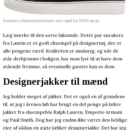
Sneakers i denne klasse koster som regel fra 3000 og op.
Læg mærke til den sorte laksnude. Dette par sneakers
fra Lanvin er et godt eksempel på designertøj, der er
alle pengene værd. Kvaliteten er sindssyg, og når de
står derhjemme i boligen, har man lyst til at have dem
stående fremme, så eventuelle gæster kan se dem.
Designerjakker til mænd
Jeg holder meget af jakker. Det er også en af grundene
til, at jeg i årenes løb har brugt en del penge på lækre
jakker fra eksempelvis Ralph Lauren, Emporio Armani
og Paul Smith. Dog har jeg endnu ikke været den heldige
ejer af sådan en ægte lækker designerjakke. Det har jeg