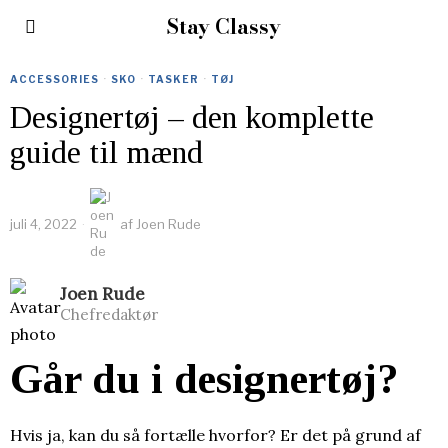
Stay Classy
ACCESSORIES
·
SKO
·
TASKER
·
TØJ
Designertøj – den komplette
guide til mænd
juli 4, 2022
af
Joen Rude
Joen Rude
Chefredaktør
Går du i designertøj?
Hvis ja, kan du så fortælle hvorfor? Er det på grund af