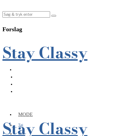
Forslag
Stay Classy
MODE
Stay Classy
Tøj
Sko