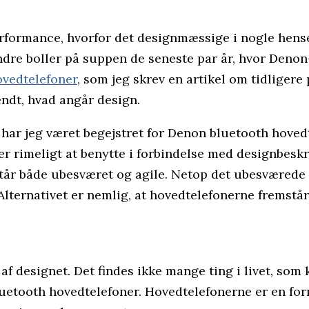
erformance, hvorfor det designmæssige i nogle hens
ndre boller på suppen de seneste par år, hvor Denon
ovedtelefoner
, som jeg skrev en artikel om tidligere
ndt, hvad angår design.
, har jeg været begejstret for Denon bluetooth hoved
inder rimeligt at benytte i forbindelse med designbes
tår både ubesværet og agile. Netop det ubesværede o
 Alternativet er nemlig, at hovedtelefonerne fremst
l af designet. Det findes ikke mange ting i livet, som
bluetooth hovedtelefoner. Hovedtelefonerne er en f