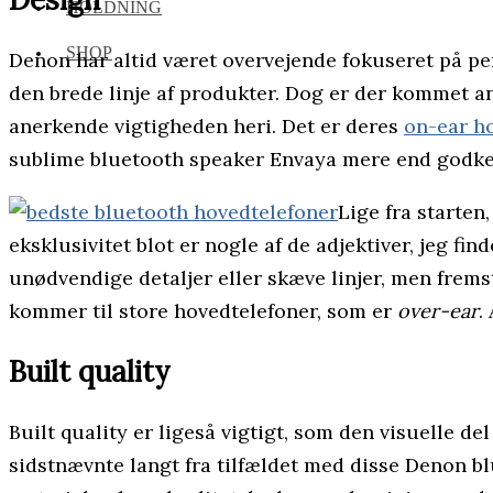
HOLDNING
SHOP
Denon har altid været overvejende fokuseret på p
den brede linje af produkter. Dog er der kommet a
anerkende vigtigheden heri. Det er deres
on-ear h
sublime bluetooth speaker Envaya mere end godke
Lige fra starten
eksklusivitet blot er nogle af de adjektiver, jeg f
unødvendige detaljer eller skæve linjer, men frems
kommer til store hovedtelefoner, som er
over-ear
.
Built quality
Built quality er ligeså vigtigt, som den visuelle de
sidstnævnte langt fra tilfældet med disse Denon 