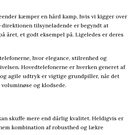
eender kæmper en hård kamp, hvis vi kigger over
-direktionen tilsyneladende er begyndt at
 på året, et godt eksempel på. Ligeledes er deres
telefonerne, hvor elegance, stilrenhed og
krivelsen. Hovedtelefonerne er hverken generet af
g agile udtryk er vigtige grundpiller, når det
år voluminøse og klodsede.
 kan skuffe mere end dårlig kvalitet. Heldigvis er
ornem kombination af robusthed og lækre