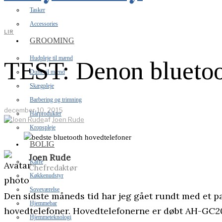
Tasker
Accessories
LIR
GROOMING
Hudpleje til mænd
TEST: Denon bluetoot
Dufte til mænd
Skægpleje
Barbering og trimning
december 10, 2015
Hårprodukter
af
Joen Rude
Kropspleje
BOLIG
Joen Rude
Kaffe
Chefredaktør
Køkkenudstyr
Soveværelse
Den sidste måneds tid har jeg gået rundt med et p
Hjemmebar
hovedtelefoner. Hovedtelefonerne er døbt AH-GC20,
Hjemmeteknologi