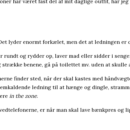
er har været fast del af mit daglige outfit, har jeg
Det lyder enormt forkælet, men det at ledningen er cu
r rundt og rydder op, laver mad eller sidder i senge
strække benene, gå på toilettet mv. uden at skulle
rne finder sted, når der skal kastes med håndvægte. 
mkaldende ledning til at hænge og dingle, stramme 
mere
in the zone
.
ovedtelefonerne, er når man skal lave bænkpres og l