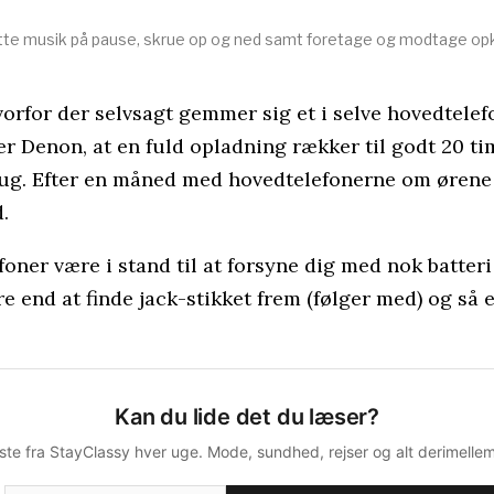
tte musik på pause, skrue op og ned samt foretage og modtage op
vorfor der selvsagt gemmer sig et i selve hovedtele
r Denon, at en fuld opladning rækker til godt 20 tim
rbrug. Efter en måned med hovedtelefonerne om ørene
.
ner være i stand til at forsyne dig med nok batteri t
rre end at finde jack-stikket frem (følger med) og så
Kan du lide det du læser?
ste fra StayClassy hver uge. Mode, sundhed, rejser og alt derimellem.