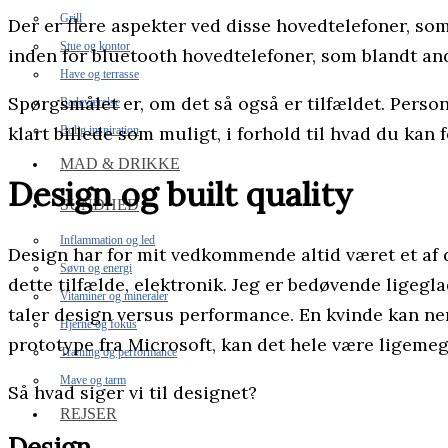
Grill
Der er flere aspekter ved disse hovedtelefoner, so
Stue og kontor
inden for bluetooth hovedtelefoner, som blandt an
Have og terrasse
Spørgsmålet er, om det så også er tilfældet. Personl
Badeværelse
klart billede som muligt, i forhold til hvad du kan 
Bolig inspiration
MAD & DRIKKE
Design og built quality
SUNDHED
Inflammation og led
Design har for mit vedkommende altid været et af de 
Søvn og energi
dette tilfælde, elektronik. Jeg er bedøvende ligegla
Vitaminer og mineraler
taler design versus performance. En kvinde kan ne
Hjerne og fokus
prototype fra Microsoft, kan det hele være ligemeg
Træning og performance
Mave og tarm
Så hvad siger vi til designet?
REJSER
Design