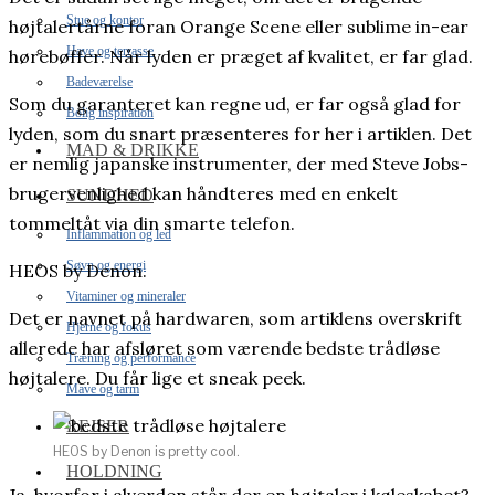
Stue og kontor
højtalertårne foran Orange Scene eller sublime in-ear
Have og terrasse
hørebøffer. Når lyden er præget af kvalitet, er far glad.
Badeværelse
Som du garanteret kan regne ud, er far også glad for
Bolig inspiration
lyden, som du snart præsenteres for her i artiklen. Det
MAD & DRIKKE
er nemlig japanske instrumenter, der med Steve Jobs-
brugervenlighed kan håndteres med en enkelt
SUNDHED
tommeltåt via din smarte telefon.
Inflammation og led
Søvn og energi
HEOS by Denon.
Vitaminer og mineraler
Det er navnet på hardwaren, som artiklens overskrift
Hjerne og fokus
allerede har afsløret som værende bedste trådløse
Træning og performance
højtalere. Du får lige et sneak peek.
Mave og tarm
REJSER
HEOS by Denon is pretty cool.
HOLDNING