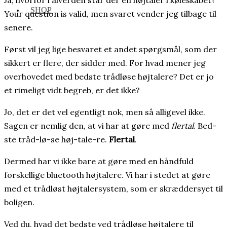
Ja, hvorfor i alverden står der en højtaler i køleskabet?
SHOP
Your question is valid, men svaret vender jeg tilbage til
senere.
Først vil jeg lige besvaret et andet spørgsmål, som der
sikkert er flere, der sidder med. For hvad mener jeg
overhovedet med bedste trådløse højtalere? Det er jo
et rimeligt vidt begreb, er det ikke?
Jo, det er det vel egentligt nok, men så alligevel ikke.
Sagen er nemlig den, at vi har at gøre med
flertal
. Bed-
ste tråd-lø-se høj-tale-re.
Flertal
.
Dermed har vi ikke bare at gøre med en håndfuld
forskellige bluetooth højtalere. Vi har i stedet at gøre
med et trådløst højtalersystem, som er skræddersyet til
boligen.
Ved du, hvad det bedste ved trådløse højtalere til