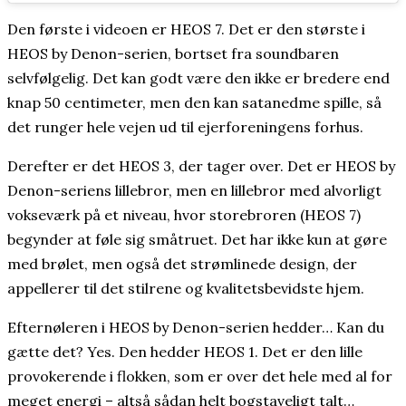
Den første i videoen er HEOS 7. Det er den største i
HEOS by Denon-serien, bortset fra soundbaren
selvfølgelig. Det kan godt være den ikke er bredere end
knap 50 centimeter, men den kan satanedme spille, så
det runger hele vejen ud til ejerforeningens forhus.
Derefter er det HEOS 3, der tager over. Det er HEOS by
Denon-seriens lillebror, men en lillebror med alvorligt
vokseværk på et niveau, hvor storebroren (HEOS 7)
begynder at føle sig småtruet. Det har ikke kun at gøre
med brølet, men også det strømlinede design, der
appellerer til det stilrene og kvalitetsbevidste hjem.
Efternøleren i HEOS by Denon-serien hedder… Kan du
gætte det? Yes. Den hedder HEOS 1. Det er den lille
provokerende i flokken, som er over det hele med al for
meget energi – altså sådan helt bogstaveligt talt…