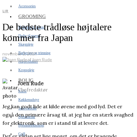
Accessories
LIR
GROOMING
De bedste trådløse højtalere
Hudpleje til mænd
kommer fra Japan
Dufte til mænd
Skægpleje
Barbering og trimning
november 2, 2017
af
Joen Rude
Hårprodukter
Kropspleje
BOLIG
Joen Rude
Chefredaktør
Kaffe
Køkkenudstyr
Jeg kan godt lide at kilde ørene med god lyd. Det er
Soveværelse
også den primære årsag til, at jeg har en stærk svaghed
Hjemmebar
for elektronik, som er i stand til at levere det.
Hjemmeteknologi
Grill
Det er sådan set lige meget, om det er bragende