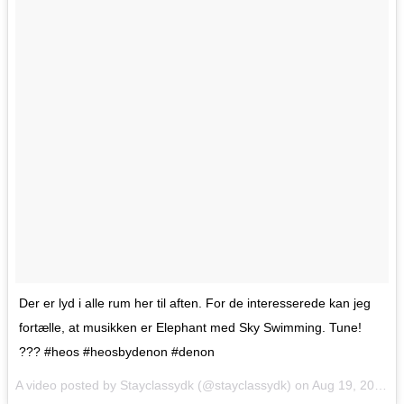
Der er lyd i alle rum her til aften. For de interesserede kan jeg
fortælle, at musikken er Elephant med Sky Swimming. Tune!
??? #heos #heosbydenon #denon
A video posted by Stayclassydk (@stayclassydk) on
Aug 19, 2016 at 11:21am PDT