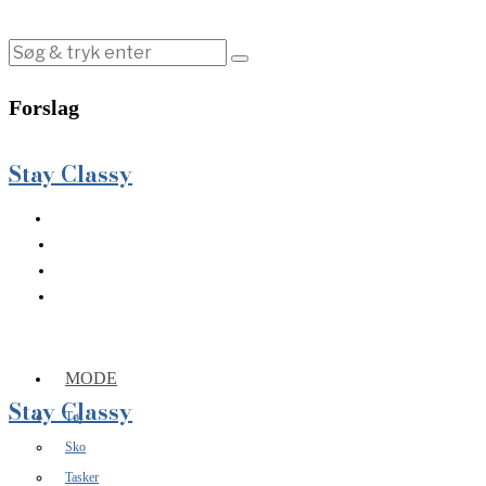
Forslag
Stay Classy
MODE
Stay Classy
Tøj
Sko
Tasker