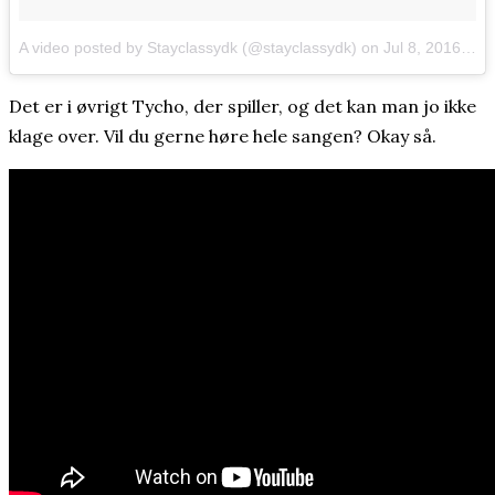
A video posted by Stayclassydk (@stayclassydk)
on
Jul 8, 2016 at 7:15am PDT
Det er i øvrigt Tycho, der spiller, og det kan man jo ikke
klage over. Vil du gerne høre hele sangen? Okay så.