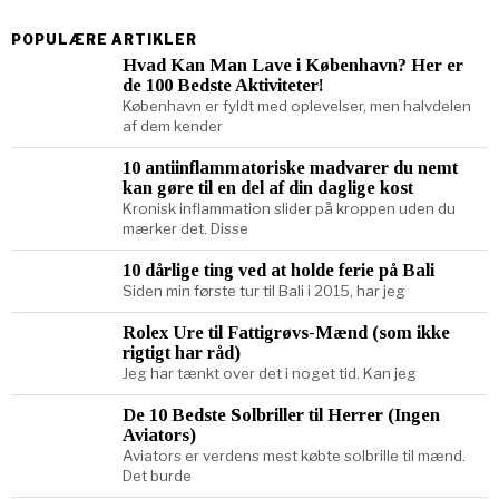
POPULÆRE ARTIKLER
Hvad Kan Man Lave i København? Her er
de 100 Bedste Aktiviteter!
København er fyldt med oplevelser, men halvdelen
af dem kender
10 antiinflammatoriske madvarer du nemt
kan gøre til en del af din daglige kost
Kronisk inflammation slider på kroppen uden du
mærker det. Disse
10 dårlige ting ved at holde ferie på Bali
Siden min første tur til Bali i 2015, har jeg
Rolex Ure til Fattigrøvs-Mænd (som ikke
rigtigt har råd)
Jeg har tænkt over det i noget tid. Kan jeg
De 10 Bedste Solbriller til Herrer (Ingen
Aviators)
Aviators er verdens mest købte solbrille til mænd.
Det burde