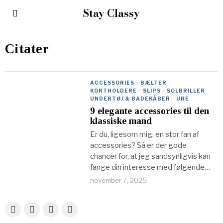
Stay Classy
Citater
ACCESSORIES
·
BÆLTER
·
KORTHOLDERE
·
SLIPS
·
SOLBRILLER
·
UNDERTØJ & BADEKÅBER
·
URE
9 elegante accessories til den
klassiske mand
Er du, ligesom mig, en stor fan af
accessories? Så er der gode
chancer for, at jeg sandsynligvis kan
fange din interesse med følgende
menukort. Det er nemlig lige
november 7, 2025
nøjagtigt accessories, som det skal
handle om. Accessories er dog et
relativt vidt