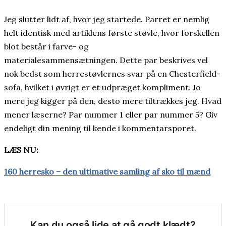
Jeg slutter lidt af, hvor jeg startede. Parret er nemlig
helt identisk med artiklens første støvle, hvor forskellen
blot består i farve- og
materialesammensætningen. Dette par beskrives vel
nok bedst som herrestøvlernes svar på en Chesterfield-
sofa, hvilket i øvrigt er et udpræget kompliment. Jo
mere jeg kigger på den, desto mere tiltrækkes jeg. Hvad
mener læserne? Par nummer 1 eller par nummer 5? Giv
endeligt din mening til kende i kommentarsporet.
LÆS NU:
160 herresko – den ultimative samling af sko til mænd
Kan du også lide at gå godt klædt?