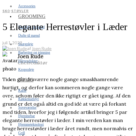
Accessories
SKO
·
STØVLER
GROOMING
5 Elegante Herrestøvler i Læder
Hudpleje til mænd
Dufte til mænd
juli 1, 2022
Skægpleje
af
Joen Rude
Barbering og trimning
Joen Rude
Hårprodukter
Chefredaktør
Kropspleje
Tiden går desværre nogle gange smaskhamrende
BOLIG
hurtigt, og derfor kan sommeren nogle gange være
Kaffe
ovre, selvom føler den ikke rigtigt er gået igang. Af den
Køkkenudstyr
grund er det også altid en god idé at være på forkant
Soveværelse
med tiden, hvorfor jeg i følgende artikel bringer 5 par
Hjemmebar
elegante herrestøvler i læder. I min verden kan man
Hjemmeteknologi
bruge herrestøvler i læder året rundt, men normalvis er
Grill