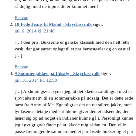
så dejligt med de inputs du er kommet med!
Besvar
10 Fede Jeans til Mænd - Stayclassy.dk
siger:
juli 6, 2014 kl. 21:40
[…] den pris. Bukserne er ganske klassisk med den helt rette
vask, der gør parret oplagt til et par herrestøvler og en casual
[…]
Besvar
9 Sommerjakker på Udsalg - Stayclassy.dk
siger:
juli 16, 2014 kl. 12:58
[…] Afslutningsvist synes jeg, at det klæder samlingen med et
sjovt alternativ til en sommerjakke på udsalg. Det er dette røde
bæst fra Army of Me. Egentligt er det en ret stilren jakke, men
lynlåsenes detalje med strimlerne giver den et udseende, der
læner sig op ad noget en indianer kunne gå i. Personligt kunne
jeg i øvrigt godt finde på at iklæde mig sådan en. Den ville
passe fremragende sammen med et par lasede bukser og et par