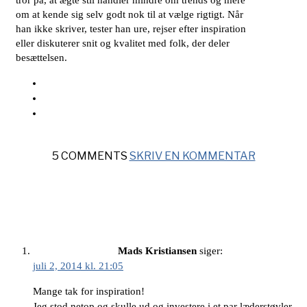
tror på, at ægte stil handler mindre om trends og mere
om at kende sig selv godt nok til at vælge rigtigt. Når
han ikke skriver, tester han ure, rejser efter inspiration
eller diskuterer snit og kvalitet med folk, der deler
besættelsen.
5 COMMENTS
SKRIV EN KOMMENTAR
Mads Kristiansen
siger:
juli 2, 2014 kl. 21:05
Mange tak for inspiration!
Jeg stod netop og skulle ud og investere i et par læderstøvler –