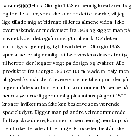
samme modehus. Giorgio 1958 er nemlig kreatøren bag
SHOP
og for de af Jer, som ikke kender dette mærke, vil jeg
lige tillade mig at bidrage til Jeres almene viden. Ikke
overraskende er modehuset fra 1958 og kigger man på
navnet lyder det også rimeligt italiensk. Og det er
naturligvis lige nøjagtigt, hvad det er. Giorgio 1958
specialiserer sig nemlig i at lave verdensklasses fodtøj
til herrer, der lægger vægt på design og kvalitet. Alle
produkter fra Giorgio 1958 er 100% Made in Italy, men
alligevel formår de at levere varerne til en pris, der på
ingen måde slår bunden ud af økonomien. Priserne på
herrestøvlerne ligger nemlig plus minus på godt 1500
kroner, hvilket man ikke kan beskrive som værende
specielt dyrt. Kigger man på andre velrenommerede
fodtøjsskræddere, kommer prisen nemlig nemt op på
den forkerte side af tre lange. Forskellen består ikke i