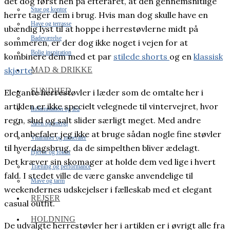
det dog først hen på efteråret, at den gennemsnitlige
Stue og kontor
herre tager dem i brug. Hvis man dog skulle have en
Have og terrasse
ubændig lyst til at hoppe i herrestøvlerne midt på
Badeværelse
sommeren, er der dog ikke noget i vejen for at
Bolig inspiration
kombinere dem med et par
stilede shorts
og en
klassisk
MAD & DRIKKE
skjorte
.
SUNDHED
Elegante herrestøvler i læder som de omtalte her i
artiklen er ikke specielt velegnede til vintervejret, hvor
Inflammation og led
regn, slud og salt slider særligt meget. Med andre
Søvn og energi
ord anbefaler jeg ikke at bruge sådan nogle fine støvler
Vitaminer og mineraler
til hverdagsbrug, da de simpelthen bliver ædelagt.
Hjerne og fokus
Det kræver sin skomager at holde dem ved lige i hvert
Træning og performance
fald. I stedet ville de være ganske anvendelige til
Mave og tarm
weekendernes udskejelser i fælleskab med et elegant
REJSER
casual outfit.
HOLDNING
De udvalgte herrestøvler her i artiklen er i øvrigt alle fra