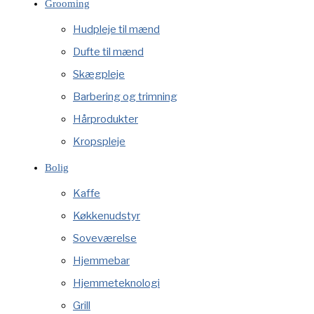
Grooming
Hudpleje til mænd
Dufte til mænd
Skægpleje
Barbering og trimning
Hårprodukter
Kropspleje
Bolig
Kaffe
Køkkenudstyr
Soveværelse
Hjemmebar
Hjemmeteknologi
Grill