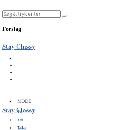
Forslag
Stay Classy
MODE
Stay Classy
Tøj
Sko
Tasker