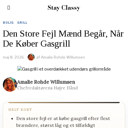
Stay Classy
BOLIG
·
GRILL
Den Store Fejl Mænd Begår, Når
De Køber Gasgrill
maj 8, 2026
af
Amalie Rohde Willumsen
Amalie Rohde Willumsen
Chefredaktørens Højre Hånd
HELT KORT
Den store fejl er at købe gasgrill efter flest
brændere, størst låg og et tilfældigt