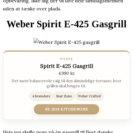
opbevaring. Ikke dig der vil lave hele søndagsmenuen
uden at tænke over plads.
Weber Spirit E-425 Gasgrill
WEBER
Spirit E-425 Gasgrill
4.990 kr.
Det mest balancerede valg til den almindelige terrasse, hvor
grillen skal bruges tit.
4 brændere
Sear Zone
Weber Crafted
SE HOS KITCHENONE
Hvis jeg skulle pege på én gasgrill til flest danske