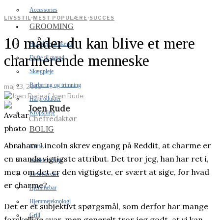
Accessories
LIVSSTIL
·
MEST POPULÆRE
·
SUCCES
GROOMING
10 måder du kan blive et mere
Hudpleje til mænd
charmerende menneske
Dufte til mænd
Skægpleje
Barbering og trimning
maj 13, 2016
af
Joen Rude
Hårprodukter
Joen Rude
Kropspleje
Chefredaktør
BOLIG
Abraham Lincoln skrev engang på Reddit, at charme er
Kaffe
en mands vigtigste attribut. Det tror jeg, han har ret i,
Køkkenudstyr
men om det er den vigtigste, er svært at sige, for hvad
Soveværelse
er charme?
Hjemmebar
Hjemmeteknologi
Det er et subjektivt spørgsmål, som derfor har mange
Grill
forskellige svar, men generelt tror jeg godt, at vi kan