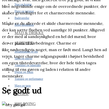
Stue og kontor
blive nogenlunde enige om de overordnede punkter, der
Have og terrasse
skaber grundlaget for et charmerende menneske.
Badeværelse
Måske er du allerede et skide charmerende menneske,
Bolig inspiration
der kan sætte flueben ved samtlige 10 punkter. Alligevel
MAD & DRIKKE
er der med al sandsynlighed en hel del mænd, hvor
der er plads til forbedringer. Charme er
SUNDHED
ikke nødvendigvis noget, man er født med. Langt hen ad
Inflammation og led
vejen, tager charme udgangspunkt i højnet bevidsthed
Søvn og energi
om egen tilstedeværelse, hvor der hele tiden tages
Vitaminer og mineraler
stilling til ens gøren og laden i relation til andre
Hjerne og fokus
mennesker.
Træning og performance
Mave og tarm
Se godt ud
REJSER
HOLDNING