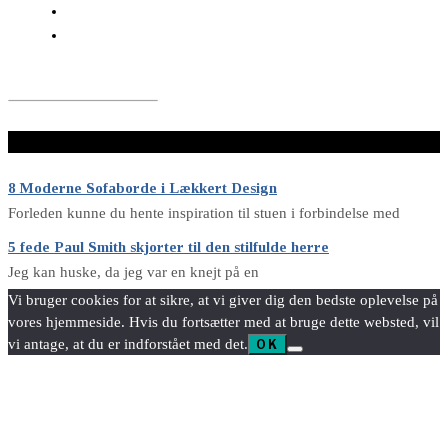
LÆS VIDERE HER
8 Moderne Sofaborde i Lækkert Design
Forleden kunne du hente inspiration til stuen i forbindelse med
5 fede Paul Smith skjorter til den stilfulde herre
Jeg kan huske, da jeg var en knejt på en
Vi bruger cookies for at sikre, at vi giver dig den bedste oplevelse på
vores hjemmeside. Hvis du fortsætter med at bruge dette websted, vil
vi antage, at du er indforstået med det.
OK