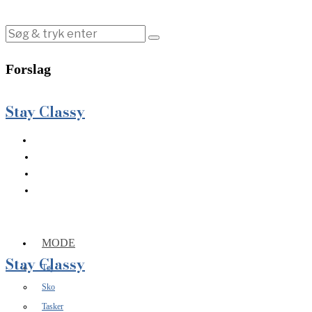
Forslag
Stay Classy
MODE
Stay Classy
Tøj
Sko
Tasker