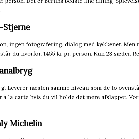
pr. person. Det er Berlins bedste fine dining-opleve
.
-Stjerne
fon, ingen fotografering, dialog med køkkenet. Men 
tår du hvorfor. 1455 kr pr. person. Kun 28 sæder. R
analbryg
rg. Leverer næsten samme niveau som de to ovens
 la carte hvis du vil holde det mere afslappet. Vores
ly Michelin