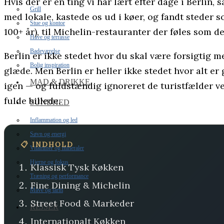
Hvis der er én ting vi har lært efter dage i Berlin,
Grill
med lokale, kastede os ud i køer, og fandt steder s
Stue og kontor
100+ år), til Michelin-restauranter der føles som de
Have og terrasse
Badeværelse
Berlin er ikke stedet hvor du skal være forsigtig 
Bolig inspiration
glæde. Men Berlin er heller ikke stedet hvor alt er 
MAD & DRIKKE
igen — og fuldstændig ignoreret de turistfælder 
fulde billede.
SUNDHED
Inflammation og led
Søvn og energi
📋 INDHOLD
Vitaminer og mineraler
Hjerne og fokus
Klassisk Tysk Køkken
Træning og performance
Fine Dining & Michelin
Mave og tarm
Street Food & Markeder
REJSER
Internationalt Køkken