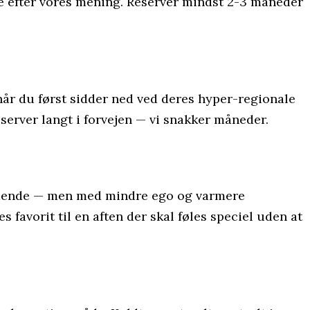
lse efter vores mening. Reserver mindst 2-3 måneder
når du først sidder ned ved deres hyper-regionale
eserver langt i forvejen — vi snakker måneder.
tående — men med mindre ego og varmere
 favorit til en aften der skal føles speciel uden at