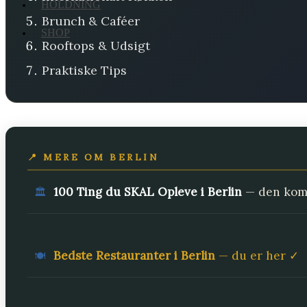
HOLDNING
Brunch & Caféer
SHOP
Rooftops & Udsigt
Praktiske Tips
📍 MERE OM BERLIN
100 Ting du SKAL Opleve i Berlin
— den komp
🏛️
Bedste Restauranter i Berlin
— du er her ✓
🍽️