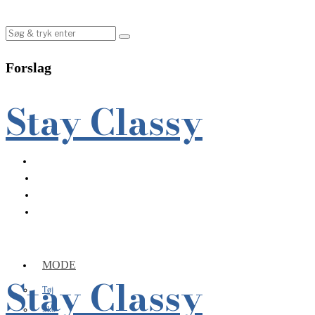
Forslag
Stay Classy
MODE
Stay Classy
Tøj
Sko