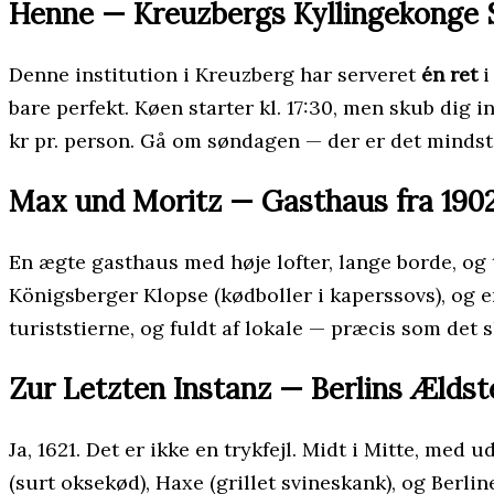
Henne — Kreuzbergs Kyllingekonge 
Denne institution i Kreuzberg har serveret
én ret
i
bare perfekt. Køen starter kl. 17:30, men skub dig in
kr pr. person. Gå om søndagen — der er det mindst 
Max und Moritz — Gasthaus fra 190
En ægte gasthaus med høje lofter, lange borde, og t
Königsberger Klopse (kødboller i kaperssovs), og e
turiststierne, og fuldt af lokale — præcis som det s
Zur Letzten Instanz — Berlins Ældste
Ja, 1621. Det er ikke en trykfejl. Midt i Mitte, med
(surt oksekød), Haxe (grillet svineskank), og Berlin