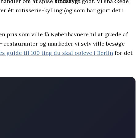
t handler om at spise
sindssygt
godt. Vi snakkede
r ét: rotisserie-kylling (og som har gjort det i
en pris som ville få Københavnere til at græde af
20+ restauranter og markeder vi selv ville besøge
es guide til 100 ting du skal opleve i Berlin
for det