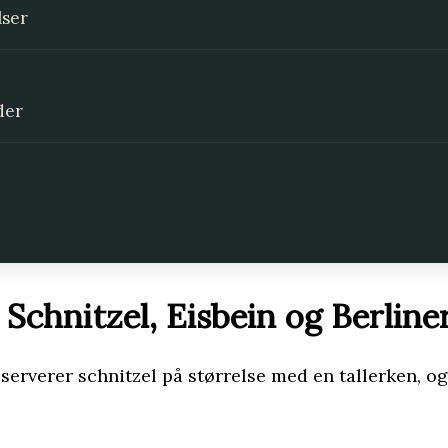
lser
der
Schnitzel, Eisbein og Berline
r serverer schnitzel på størrelse med en tallerken, og