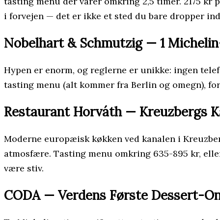
tasting menu der varer omkring 2,5 timer. 2175 kr 
i forvejen — det er ikke et sted du bare dropper ind
Nobelhart & Schmutzig — 1 Michelin
Hypen er enorm, og reglerne er unikke: ingen tele
tasting menu (alt kommer fra Berlin og omegn), fors
Restaurant Horváth — Kreuzbergs K
Moderne europæisk køkken ved kanalen i Kreuzbe
atmosfære. Tasting menu omkring 635-895 kr, eller à
være stiv.
CODA — Verdens Første Dessert-On