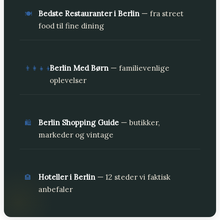
Bedste Restauranter i Berlin
— fra street
🍽️
food til fine dining
Berlin Med Børn
— familievenlige
👨‍👩‍👧‍👦
oplevelser
Berlin Shopping Guide
— butikker,
🛍️
markeder og vintage
Hoteller i Berlin
— 12 steder vi faktisk
🏨
anbefaler