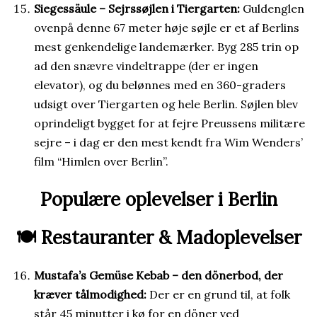
Siegessäule – Sejrssøjlen i Tiergarten:
Guldenglen
ovenpå denne 67 meter høje søjle er et af Berlins
mest genkendelige landemærker. Byg 285 trin op
ad den snævre vindeltrappe (der er ingen
elevator), og du belønnes med en 360-graders
udsigt over Tiergarten og hele Berlin. Søjlen blev
oprindeligt bygget for at fejre Preussens militære
sejre – i dag er den mest kendt fra Wim Wenders’
film “Himlen over Berlin”.
Populære oplevelser i Berlin
🍽️ Restauranter & Madoplevelser
Mustafa’s Gemüse Kebab – den dönerbod, der
kræver tålmodighed:
Der er en grund til, at folk
står 45 minutter i kø for en döner ved