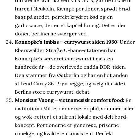
turisterne står i kø ved Mustafa’s, går de lokale til
Imren i Neukölln. Kæmpe portioner, sprødt brød
bagt på stedet, perfekt krydret kød og en
garlicsauce, der er et kapitel for sig. Det er den
döner, berlinerne sværger ved.
Konnopke’s Imbiss – currywurst siden 1930:
Under
Eberswalder Straße U-bane-stationen har
Konnopke’s serveret currywurst i næsten
hundrede år – de overlevede endda DDR-tiden.
Den stammer fra Østberlin og har en lidt anden
stil end Curry 36. Prøv begge, og vælg din side i
Berlins store currywurst-debat.
Monsieur Vuong – vietnamesisk comfort food:
En
institution i Mitte, der serverer phở, sommerruller
og wok-retter i et stilrent lokale med delt bord-
koncept. Portionerne er generøse, priserne
rimelige, og kvaliteten konsistent. Perfekt