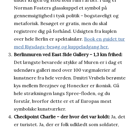
under krigen og stod som ruin i årtier. I dag er
Norman Fosters glasskuppel et symbol på
gennemsigtighed i tysk politik – bogstaveligt og
metaforisk. Besøget er gratis, men du skal
registrere dig på forhånd. Udsigten fra kuplen
over hele Berlin er spektakulær.
Book en guidet tur
med Rigsdags-besøg og kuppeladgang her.
Berlinmuren ved East Side Gallery – 1,3 km frihed:
Det længste bevarede stykke af Muren er i dag et
udendørs galleri med over 100 vægmalerier af
kunstnere fra hele verden. Dmitri Vrubels berømte
kys mellem Brezjnev og Honecker er ikonisk. Gå
hele strækningen langs Spree-floden, og du
forstår, hvorfor dette er et af Europas mest
symbolske kunstværker.
Checkpoint Charlie – der hvor det var koldt:
Ja, det
er turistet. Ja, der er folk udklædt som soldater,