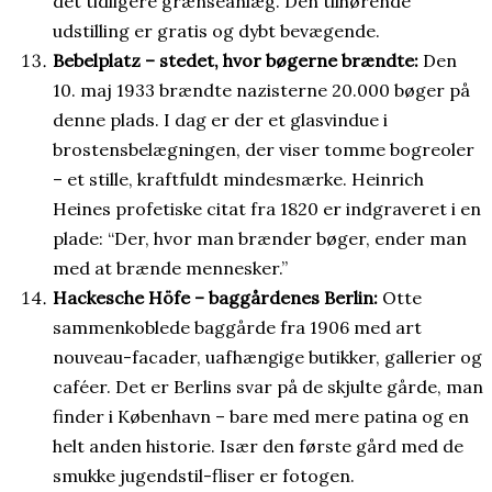
det tidligere grænseanlæg. Den tilhørende
udstilling er gratis og dybt bevægende.
Bebelplatz – stedet, hvor bøgerne brændte:
Den
10. maj 1933 brændte nazisterne 20.000 bøger på
denne plads. I dag er der et glasvindue i
brostensbelægningen, der viser tomme bogreoler
– et stille, kraftfuldt mindesmærke. Heinrich
Heines profetiske citat fra 1820 er indgraveret i en
plade: “Der, hvor man brænder bøger, ender man
med at brænde mennesker.”
Hackesche Höfe – baggårdenes Berlin:
Otte
sammenkoblede baggårde fra 1906 med art
nouveau-facader, uafhængige butikker, gallerier og
caféer. Det er Berlins svar på de skjulte gårde, man
finder i København – bare med mere patina og en
helt anden historie. Især den første gård med de
smukke jugendstil-fliser er fotogen.