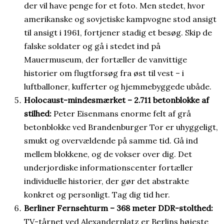
der vil have penge for et foto. Men stedet, hvor
amerikanske og sovjetiske kampvogne stod ansigt
til ansigt i 1961, fortjener stadig et besøg. Skip de
falske soldater og gå i stedet ind på
Mauermuseum, der fortæller de vanvittige
historier om flugtforsøg fra øst til vest – i
luftballoner, kufferter og hjemmebyggede ubåde.
Holocaust-mindesmærket – 2.711 betonblokke af
stilhed:
Peter Eisenmans enorme felt af grå
betonblokke ved Brandenburger Tor er uhyggeligt,
smukt og overvældende på samme tid. Gå ind
mellem blokkene, og de vokser over dig. Det
underjordiske informationscenter fortæller
individuelle historier, der gør det abstrakte
konkret og personligt. Tag dig tid her.
Berliner Fernsehturm – 368 meter DDR-stolthed:
TV-tårnet ved Alexanderplatz er Berlins højeste