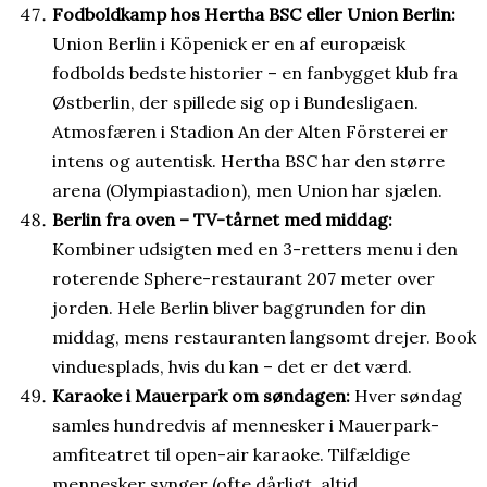
Fodboldkamp hos Hertha BSC eller Union Berlin:
Union Berlin i Köpenick er en af europæisk
fodbolds bedste historier – en fanbygget klub fra
Østberlin, der spillede sig op i Bundesligaen.
Atmosfæren i Stadion An der Alten Försterei er
intens og autentisk. Hertha BSC har den større
arena (Olympiastadion), men Union har sjælen.
Berlin fra oven – TV-tårnet med middag:
Kombiner udsigten med en 3-retters menu i den
roterende Sphere-restaurant 207 meter over
jorden. Hele Berlin bliver baggrunden for din
middag, mens restauranten langsomt drejer. Book
vinduesplads, hvis du kan – det er det værd.
Karaoke i Mauerpark om søndagen:
Hver søndag
samles hundredvis af mennesker i Mauerpark-
amfiteatret til open-air karaoke. Tilfældige
mennesker synger (ofte dårligt, altid