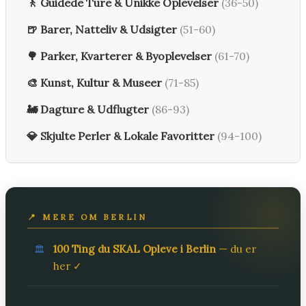
🚶 Guidede Ture & Unikke Oplevelser
(36-50)
🍺 Barer, Natteliv & Udsigter
(51-60)
🌳 Parker, Kvarterer & Byoplevelser
(61-70)
🎨 Kunst, Kultur & Museer
(71-85)
🚂 Dagture & Udflugter
(86-93)
💎 Skjulte Perler & Lokale Favoritter
(94-100)
📍 MERE OM BERLIN
100 Ting du SKAL Opleve i Berlin
— du er
🏛️
her ✓