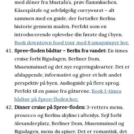
med döner fra Mustafa’s, prøv flammkuchen,
Käsespätzle og selvfølgelig currywurst – alt
sammen med en guide, der fortæller Berlins
historie gennem maden. Perfekt som en
introducerende oplevelse din første dag i byen.
Book downtown food tour med 8 smagninger her.
Spree-floden bådtur – Berlin fra vandet:
En times
cruise forbi Rigsdagen, Berliner Dom,
Museumsinsel og det nye regeringskvarter. Det er
afslappende, informativt og giver et helt andet
perspektiv på byen. Audioguide på flere sprog.
Perfekt til en pause fra gåturene.
Book 1-times
bådtur på Spree-floden her.
Dinner cruise på Spree-floden:
3-retters menu,
prosecco og Berlins skyline i aftenlys. Sejl forbi
Alexanderplatz, Berliner Dom, Museumsinsel og
Rigsdagen, mens du spiser. Det er romantisk, det