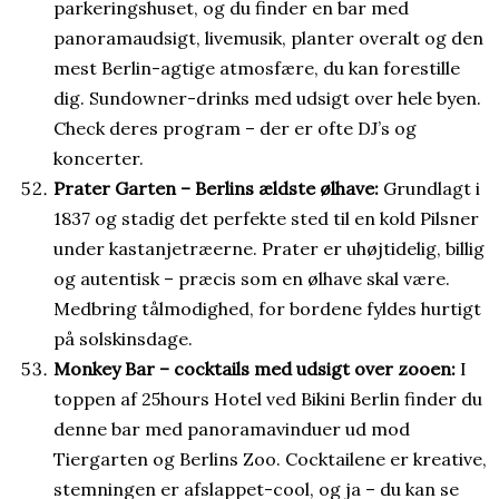
parkeringshuset, og du finder en bar med
panoramaudsigt, livemusik, planter overalt og den
mest Berlin-agtige atmosfære, du kan forestille
dig. Sundowner-drinks med udsigt over hele byen.
Check deres program – der er ofte DJ’s og
koncerter.
Prater Garten – Berlins ældste ølhave:
Grundlagt i
1837 og stadig det perfekte sted til en kold Pilsner
under kastanjetræerne. Prater er uhøjtidelig, billig
og autentisk – præcis som en ølhave skal være.
Medbring tålmodighed, for bordene fyldes hurtigt
på solskinsdage.
Monkey Bar – cocktails med udsigt over zooen:
I
toppen af 25hours Hotel ved Bikini Berlin finder du
denne bar med panoramavinduer ud mod
Tiergarten og Berlins Zoo. Cocktailene er kreative,
stemningen er afslappet-cool, og ja – du kan se