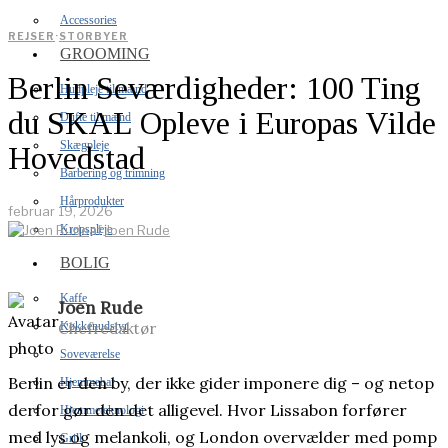
Accessories
REJSER
·
STORBYER
GROOMING
Berlin Seværdigheder: 100 Ting
Hudpleje til mænd
du SKAL Opleve i Europas Vilde
Dufte til mænd
Skægpleje
Hovedstad
Barbering og trimning
Hårprodukter
februar 19, 2026
Kropspleje
af
Joen Rude
BOLIG
Kaffe
Joen Rude
Chefredaktør
Køkkenudstyr
Soveværelse
Berlin er den by, der ikke gider imponere dig – og netop
Hjemmebar
derfor gør den det alligevel. Hvor Lissabon forfører
Hjemmeteknologi
med lys og melankoli, og London overvælder med pomp
Grill