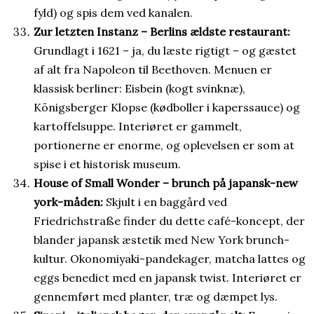
fyld) og spis dem ved kanalen.
Zur letzten Instanz – Berlins ældste restaurant:
Grundlagt i 1621 – ja, du læste rigtigt – og gæstet
af alt fra Napoleon til Beethoven. Menuen er
klassisk berliner: Eisbein (kogt svinknæ),
Königsberger Klopse (kødboller i kaperssauce) og
kartoffelsuppe. Interiøret er gammelt,
portionerne er enorme, og oplevelsen er som at
spise i et historisk museum.
House of Small Wonder – brunch på japansk-new
york-måden:
Skjult i en baggård ved
Friedrichstraße finder du dette café-koncept, der
blander japansk æstetik med New York brunch-
kultur. Okonomiyaki-pandekager, matcha lattes og
eggs benedict med en japansk twist. Interiøret er
gennemført med planter, træ og dæmpet lys.