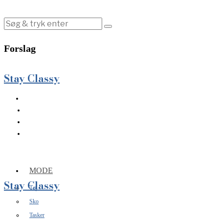
Forslag
Stay Classy
MODE
Stay Classy
Tøj
Sko
Tasker