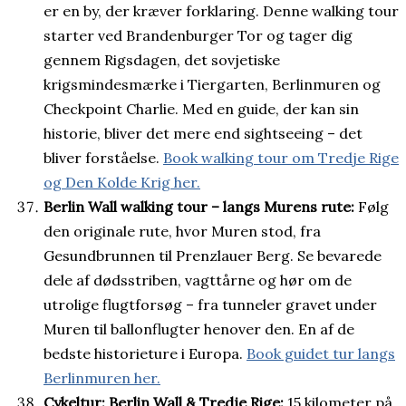
er en by, der kræver forklaring. Denne walking tour
starter ved Brandenburger Tor og tager dig
gennem Rigsdagen, det sovjetiske
krigsmindesmærke i Tiergarten, Berlinmuren og
Checkpoint Charlie. Med en guide, der kan sin
historie, bliver det mere end sightseeing – det
bliver forståelse.
Book walking tour om Tredje Rige
og Den Kolde Krig her.
Berlin Wall walking tour – langs Murens rute:
Følg
den originale rute, hvor Muren stod, fra
Gesundbrunnen til Prenzlauer Berg. Se bevarede
dele af dødsstriben, vagttårne og hør om de
utrolige flugtforsøg – fra tunneler gravet under
Muren til ballonflugter henover den. En af de
bedste historieture i Europa.
Book guidet tur langs
Berlinmuren her.
Cykeltur: Berlin Wall & Tredje Rige:
15 kilometer på