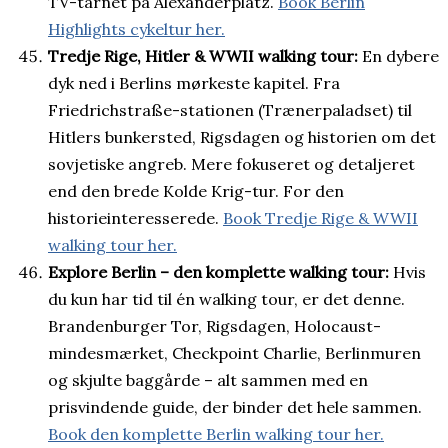
TV-tårnet på Alexanderplatz.
Book Berlin
Highlights cykeltur her.
Tredje Rige, Hitler & WWII walking tour:
En dybere
dyk ned i Berlins mørkeste kapitel. Fra
Friedrichstraße-stationen (Trænerpaladset) til
Hitlers bunkersted, Rigsdagen og historien om det
sovjetiske angreb. Mere fokuseret og detaljeret
end den brede Kolde Krig-tur. For den
historieinteresserede.
Book Tredje Rige & WWII
walking tour her.
Explore Berlin – den komplette walking tour:
Hvis
du kun har tid til én walking tour, er det denne.
Brandenburger Tor, Rigsdagen, Holocaust-
mindesmærket, Checkpoint Charlie, Berlinmuren
og skjulte baggårde – alt sammen med en
prisvindende guide, der binder det hele sammen.
Book den komplette Berlin walking tour her.