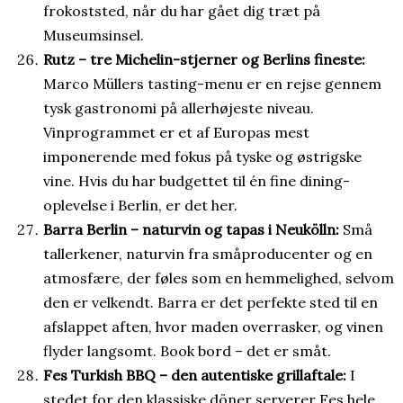
frokoststed, når du har gået dig træt på
Museumsinsel.
Rutz – tre Michelin-stjerner og Berlins fineste:
Marco Müllers tasting-menu er en rejse gennem
tysk gastronomi på allerhøjeste niveau.
Vinprogrammet er et af Europas mest
imponerende med fokus på tyske og østrigske
vine. Hvis du har budgettet til én fine dining-
oplevelse i Berlin, er det her.
Barra Berlin – naturvin og tapas i Neukölln:
Små
tallerkener, naturvin fra småproducenter og en
atmosfære, der føles som en hemmelighed, selvom
den er velkendt. Barra er det perfekte sted til en
afslappet aften, hvor maden overrasker, og vinen
flyder langsomt. Book bord – det er småt.
Fes Turkish BBQ – den autentiske grillaftale:
I
stedet for den klassiske döner serverer Fes hele