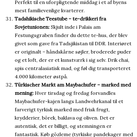
Perfekt til en uforpligtende middag i et af byens
mest familievenlige kvarterer.
Tadshikische Teestube – te-drikkeri fra
Sovjetunionen:
Skjult inde i Palais am
Festungsgraben finder du dette te-hus, der blev
givet som gave fra Tadsjikistan til DDR. Interiøret
er originalt – håndskårne søjler, broderede puder
og et loft, der er et kunstværk i sig selv. Drik chai,
spis centralasiatisk mad, og føl dig transporteret
4.000 kilometer østpå.
Türkischer Markt am Maybachufer – marked med
mening:
Hver tirsdag og fredag forvandles
Maybachufer-kajen langs Landwehrkanal til et
farverigt tyrkisk marked med frisk frugt,
krydderier, börek, baklava og oliven. Det er
autentisk, det er billigt, og stemningen er
fantastisk. Køb gözleme (tyrkiske pandekager med