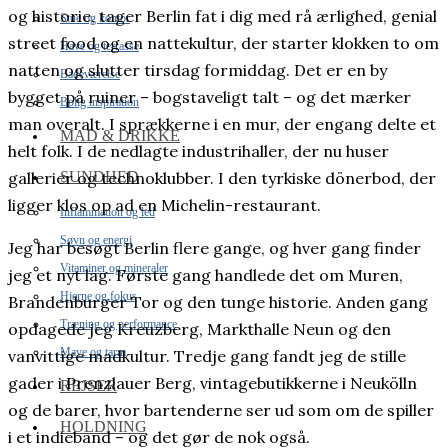
og historie, tager Berlin fat i dig med rå ærlighed, genial
Stue og kontor
street food og en nattekultur, der starter klokken to om
Have og terrasse
natten og slutter tirsdag formiddag. Det er en by
Badeværelse
bygget på ruiner – bogstaveligt talt – og det mærker
Bolig inspiration
man overalt. I sprækkerne i en mur, der engang delte et
MAD & DRIKKE
helt folk. I de nedlagte industrihaller, der nu huser
SUNDHED
gallerier og technoklubber. I den tyrkiske dönerbod, der
ligger klos op ad en Michelin-restaurant.
Inflammation og led
Søvn og energi
Jeg har besøgt Berlin flere gange, og hver gang finder
Vitaminer og mineraler
jeg et nyt lag. Første gang handlede det om Muren,
Hjerne og fokus
Brandenburger Tor og den tunge historie. Anden gang
Træning og performance
opdagede jeg Kreuzberg, Markthalle Neun og den
Mave og tarm
vanvittige madkultur. Tredje gang fandt jeg de stille
gader i Prenzlauer Berg, vintagebutikkerne i Neukölln
REJSER
og de barer, hvor bartenderne ser ud som om de spiller
HOLDNING
i et indieband – og det gør de nok også.