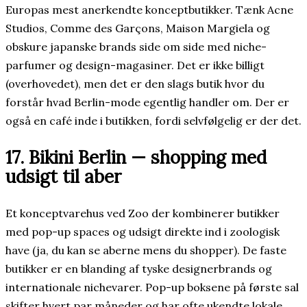
Europas mest anerkendte konceptbutikker. Tænk Acne
Studios, Comme des Garçons, Maison Margiela og
obskure japanske brands side om side med niche-
parfumer og design-magasiner. Det er ikke billigt
(overhovedet), men det er den slags butik hvor du
forstår hvad Berlin-mode egentlig handler om. Der er
også en café inde i butikken, fordi selvfølgelig er der det.
17. Bikini Berlin — shopping med
udsigt til aber
Et konceptvarehus ved Zoo der kombinerer butikker
med pop-up spaces og udsigt direkte ind i zoologisk
have (ja, du kan se aberne mens du shopper). De faste
butikker er en blanding af tyske designerbrands og
internationale nichevarer. Pop-up boksene på første sal
skifter hvert par måneder og har ofte ukendte lokale