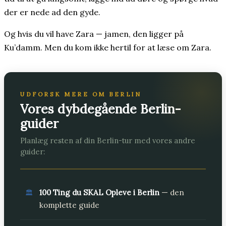
der er nede ad den gyde.
Og hvis du vil have Zara — jamen, den ligger på
Ku’damm. Men du kom ikke hertil for at læse om Zara.
UDFORSK MERE OM BERLIN
Vores dybdegående Berlin-
guider
Planlæg resten af din Berlin-tur med vores andre
guider:
100 Ting du SKAL Opleve i Berlin
— den
🏛️
komplette guide