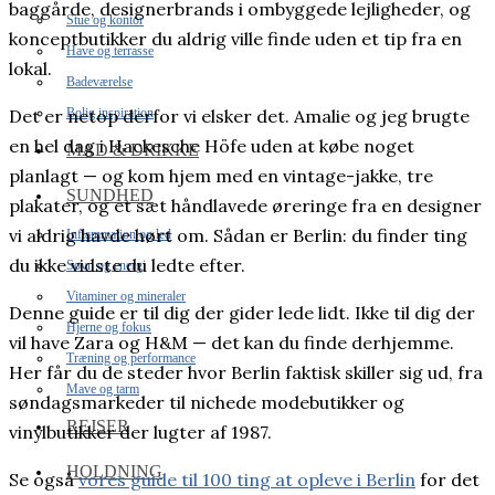
baggårde, designerbrands i ombyggede lejligheder, og
Stue og kontor
konceptbutikker du aldrig ville finde uden et tip fra en
Have og terrasse
lokal.
Badeværelse
Bolig inspiration
Det er netop derfor vi elsker det. Amalie og jeg brugte
en hel dag i Hackesche Höfe uden at købe noget
MAD & DRIKKE
planlagt — og kom hjem med en vintage-jakke, tre
SUNDHED
plakater, og et sæt håndlavede øreringe fra en designer
vi aldrig havde hørt om. Sådan er Berlin: du finder ting
Inflammation og led
du ikke vidste du ledte efter.
Søvn og energi
Vitaminer og mineraler
Denne guide er til dig der gider lede lidt. Ikke til dig der
Hjerne og fokus
vil have Zara og H&M — det kan du finde derhjemme.
Træning og performance
Her får du de steder hvor Berlin faktisk skiller sig ud, fra
Mave og tarm
søndagsmarkeder til nichede modebutikker og
REJSER
vinylbutikker der lugter af 1987.
HOLDNING
Se også
vores guide til 100 ting at opleve i Berlin
for det