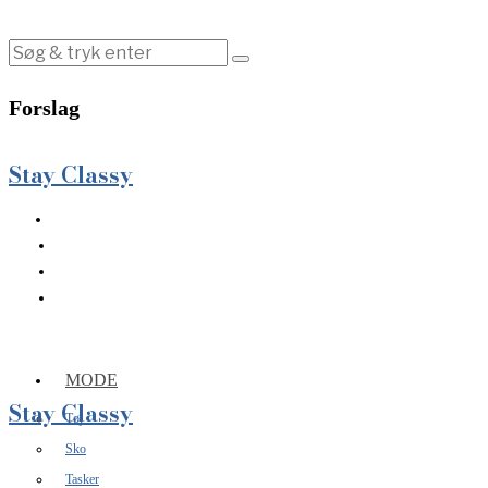
Forslag
Stay Classy
MODE
Stay Classy
Tøj
Sko
Tasker