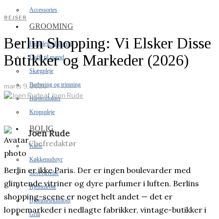
Accessories
REJSER
GROOMING
Berlin Shopping: Vi Elsker Disse
Hudpleje til mænd
Butikker og Markeder (2026)
Dufte til mænd
Skægpleje
Barbering og trimning
marts 9, 2026
af
Joen Rude
Hårprodukter
Kropspleje
BOLIG
Joen Rude
Chefredaktør
Kaffe
Køkkenudstyr
Berlin er ikke Paris. Der er ingen boulevarder med
Soveværelse
glimtende vitriner og dyre parfumer i luften. Berlins
Hjemmebar
shopping-scene er noget helt andet — det er
Hjemmeteknologi
loppemarkeder i nedlagte fabrikker, vintage-butikker i
Grill