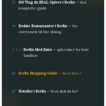
100 Ting du SKAL Opleve i Berlin
— den
🏛️
komplette guide
Bedste Restauranter i Berlin
— fra
🍽️
currywurst til fine dining
Berlin Med Børn
— oplevelser for hele
👨‍👩‍👧‍👦
familien
Berlin Shopping Guide
— du er her ✓
🛍️
Hoteller i Berlin
— hvor skal du bo?
🏨