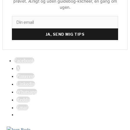
prøvet. Ærligt og uden guidebog-klichéer, én gang om
ugen.
JA, SEND MIG TIPS
Facebook
X
Pinterest
Linkedin
Whatsapp
Reddit
Email