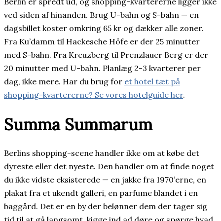
Berlin er spredt ud, og shopping-kvartererne ligger ikke
ved siden af hinanden. Brug U-bahn og S-bahn — en
dagsbillet koster omkring 65 kr og dækker alle zoner.
Fra Ku’damm til Hackesche Höfe er der 25 minutter
med S-bahn. Fra Kreuzberg til Prenzlauer Berg er der
20 minutter med U-bahn. Planlæg 2-3 kvarterer per
dag, ikke mere. Har du brug for
et hotel tæt på
shopping-kvartererne? Se vores hotelguide her
.
Summa Summarum
Berlins shopping-scene handler ikke om at købe det
dyreste eller det nyeste. Den handler om at finde noget
du ikke vidste eksisterede — en jakke fra 1970’erne, en
plakat fra et ukendt galleri, en parfume blandet i en
baggård. Det er en by der belønner dem der tager sig
tid til at gå langsomt, kigge ind ad døre og spørge hvad