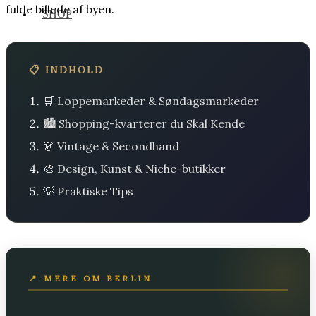
fulde billede af byen.
SHOP
📋 INDHOLD
🛒 Loppemarkeder & Søndagsmarkeder
🏙️ Shopping-kvarterer du Skal Kende
👗 Vintage & Secondhand
🎨 Design, Kunst & Niche-butikker
💡 Praktiske Tips
📍 MERE OM BERLIN