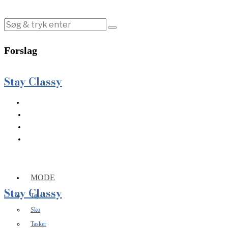
Forslag
Stay Classy
MODE
Stay Classy
Tøj
Sko
Tasker