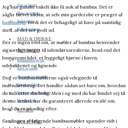
Stue og kontor
Jeg kan ganske enkelt ikke få nok af bambus. Det er
Have og terrasse
sågar blevet sådan, at selv min garderobe er præget af
Badeværelse
bambustøj
, fordi det er behageligt at have på samtidig
Bolig inspiration
med, at det ser godt ud.
MAD & DRIKKE
Der er ingen tvivl om, at møbler af bambus henvender
sig særligt meget til udendørsarealerne, hvad end det
SUNDHED
loungeområdet, et hyggeligt hjørne i haven,
Inflammation og led
udekøkkenet og lignende.
Søvn og energi
Vitaminer og mineraler
Dog er bambusmøblerne også velegnede til
Hjerne og fokus
indendørsbrug. Det handler sådan set bare om, hvordan
du indretter din bolig. Men i og med du har fundet vej til
Træning og performance
denne artikel, har du garanteret allerede en idé om,
Mave og tarm
hvad du er på udkig efter.
REJSER
Samlingen af følgende bambusmøbler spænder vidt i
HOLDNING