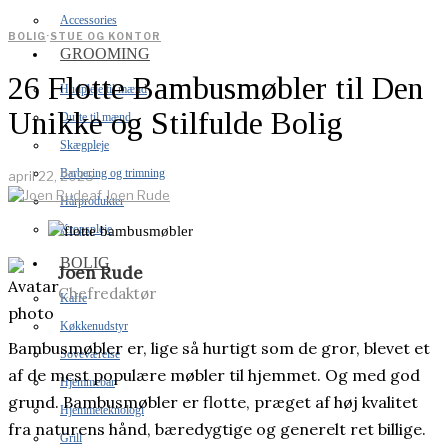
Accessories
BOLIG
·
STUE OG KONTOR
GROOMING
26 Flotte Bambusmøbler til Den
Hudpleje til mænd
Unikke og Stilfulde Bolig
Dufte til mænd
Skægpleje
Barbering og trimning
april 22, 2025
af
Joen Rude
Hårprodukter
Kropspleje
BOLIG
Joen Rude
Chefredaktør
Kaffe
Køkkenudstyr
Bambusmøbler er, lige så hurtigt som de gror, blevet et
Soveværelse
af de mest populære møbler til hjemmet. Og med god
Hjemmebar
grund. Bambusmøbler er flotte, præget af høj kvalitet
Hjemmeteknologi
fra naturens hånd, bæredygtige og generelt ret billige.
Grill