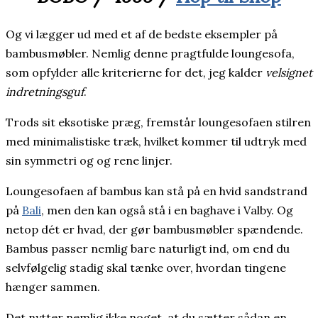
Og vi lægger ud med et af de bedste eksempler på
bambusmøbler. Nemlig denne pragtfulde loungesofa,
som opfylder alle kriterierne for det, jeg kalder
velsignet
indretningsguf
.
Trods sit eksotiske præg, fremstår loungesofaen stilren
med minimalistiske træk, hvilket kommer til udtryk med
sin symmetri og og rene linjer.
Loungesofaen af bambus kan stå på en hvid sandstrand
på
Bali
, men den kan også stå i en baghave i Valby. Og
netop dét er hvad, der gør bambusmøbler spændende.
Bambus passer nemlig bare naturligt ind, om end du
selvfølgelig stadig skal tænke over, hvordan tingene
hænger sammen.
Det nytter nemlig ikke noget, at du sætter sådan en