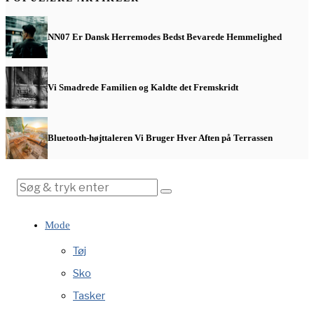
NN07 Er Dansk Herremodes Bedst Bevarede Hemmelighed
Vi Smadrede Familien og Kaldte det Fremskridt
Bluetooth-højttaleren Vi Bruger Hver Aften på Terrassen
Mode
Tøj
Sko
Tasker