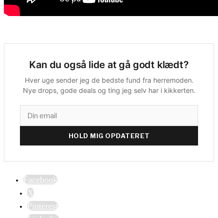
Kan du også lide at gå godt klædt?
Hver uge sender jeg de bedste fund fra herremoden.
Nye drops, gode deals og ting jeg selv har i kikkerten.
HOLD MIG OPDATERET
Facebook
X
Pinterest