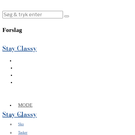
Forslag
Stay Classy
MODE
Stay Classy
Tøj
Sko
Tasker