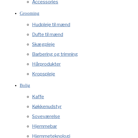
Accessories
Grooming
Hudpleje til mænd
Dufte til mænd
Skægpleje
Barbering og trimning
Hårprodukter
Kropspleje
Bolig
Kaffe
Køkkenudstyr
Soveværelse
Hjemmebar
Hjemmeteknologi