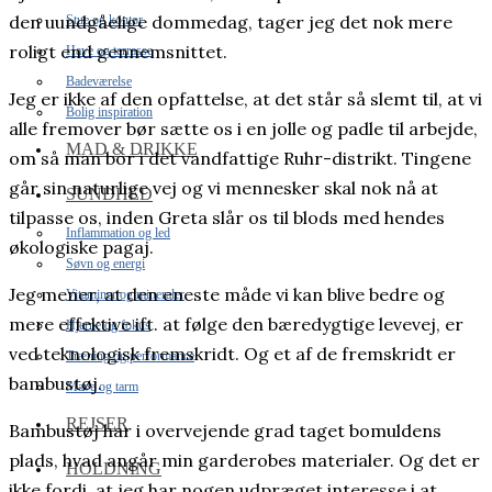
den uundgåelige dommedag, tager jeg det nok mere
Stue og kontor
roligt end gennemsnittet.
Have og terrasse
Badeværelse
Jeg er ikke af den opfattelse, at det står så slemt til, at vi
Bolig inspiration
alle fremover bør sætte os i en jolle og padle til arbejde,
MAD & DRIKKE
om så man bor i det vandfattige Ruhr-distrikt. Tingene
går sin naturlige vej og vi mennesker skal nok nå at
SUNDHED
tilpasse os, inden Greta slår os til blods med hendes
Inflammation og led
økologiske pagaj.
Søvn og energi
Jeg mener, at den eneste måde vi kan blive bedre og
Vitaminer og mineraler
mere effektive ift. at følge den bæredygtige levevej, er
Hjerne og fokus
ved teknologisk fremskridt. Og et af de fremskridt er
Træning og performance
bambustøj.
Mave og tarm
REJSER
Bambustøj har i overvejende grad taget bomuldens
plads, hvad angår min garderobes materialer. Og det er
HOLDNING
ikke fordi, at jeg har nogen udpræget interesse i at