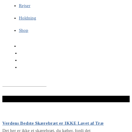
Rejser
Holdning
Shop
LÆS VIDERE HER
Verdens Bedste Skærebræt er IKKE Lavet af Træ
Det her er ikke et skærebræt, du køber, fordi det