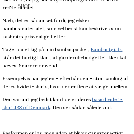
SHOP
redde klimaet.
Næh, det er sådan set fordi, jeg elsker
bambusmaterialet, som vel bedst kan beskrives som
kashmirs prisvenlige fætter.
Tager du et kig på min bambuspusher,
Bambustøj.dk,
står det hurtigt klart, at garderobebudgettet ikke skal
hæves. Snarere omvendt.
Eksempelvis har jeg en – efterhånden – stor samling af
deres hvide t-shirts, hvor der er flere at vælge imellem.
Den variant jeg bedst kan lide er deres
basic hvide t-
shirt JBS of Denmark
. Den ser sådan således ud:
Pasformen er løs, men uden at bliver gangsteragtigt.