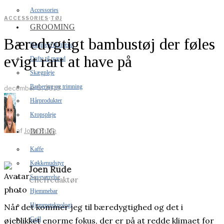
Accessories
ACCESSORIES
·
TØJ
GROOMING
Bæredygtigt bambustøj der føles
Hudpleje til mænd
evigt rart at have på
Dufte til mænd
Skægpleje
Barbering og trimning
december 5, 2019
Hårprodukter
Kropspleje
af
Joen Rude
BOLIG
Kaffe
Køkkenudstyr
Joen Rude
Soveværelse
Chefredaktør
Hjemmebar
Hjemmeteknologi
Når det kommer jeg til bæredygtighed og det i
Grill
øjeblikket enorme fokus, der er på at redde klimaet for