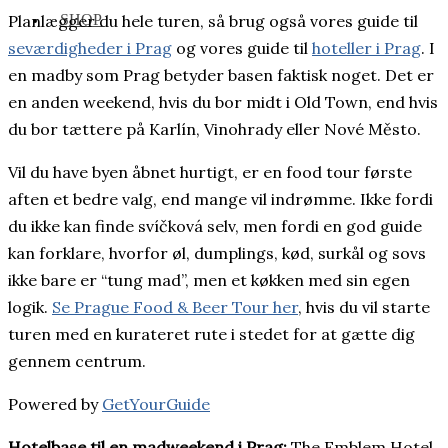
SHOP
Planlægger du hele turen, så brug også vores guide til
seværdigheder i Prag
og vores guide til
hoteller i Prag
. I
en madby som Prag betyder basen faktisk noget. Det er
en anden weekend, hvis du bor midt i Old Town, end hvis
du bor tættere på Karlín, Vinohrady eller Nové Město.
Vil du have byen åbnet hurtigt, er en food tour første
aften et bedre valg, end mange vil indrømme. Ikke fordi
du ikke kan finde svíčková selv, men fordi en god guide
kan forklare, hvorfor øl, dumplings, kød, surkål og sovs
ikke bare er “tung mad”, men et køkken med sin egen
logik.
Se Prague Food & Beer Tour her
, hvis du vil starte
turen med en kurateret rute i stedet for at gætte dig
gennem centrum.
Powered by
GetYourGuide
Hotelbase til en madweekend i Prag:
The Emblem Hotel