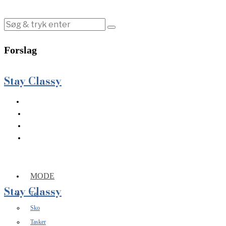
Forslag
Stay Classy
MODE
Stay Classy
Tøj
Sko
Tasker