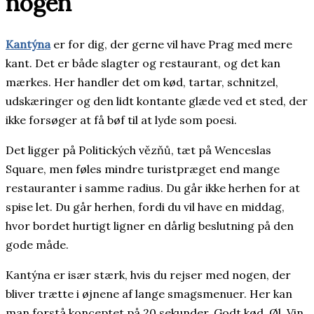
nogen
Kantýna
er for dig, der gerne vil have Prag med mere
kant. Det er både slagter og restaurant, og det kan
mærkes. Her handler det om kød, tartar, schnitzel,
udskæringer og den lidt kontante glæde ved et sted, der
ikke forsøger at få bøf til at lyde som poesi.
Det ligger på Politických vězňů, tæt på Wenceslas
Square, men føles mindre turistpræget end mange
restauranter i samme radius. Du går ikke herhen for at
spise let. Du går herhen, fordi du vil have en middag,
hvor bordet hurtigt ligner en dårlig beslutning på den
gode måde.
Kantýna er især stærk, hvis du rejser med nogen, der
bliver trætte i øjnene af lange smagsmenuer. Her kan
man forstå konceptet på 20 sekunder. Godt kød. Øl. Vin.