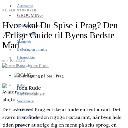
Accessories
REJSER
·
STORBYER
GROOMING
Hvor skal Du Spise i Prag? Den
Hudpleje til mænd
Ærlige Guide til Byens Bedste
Dufte til mænd
Skægpleje
Mad
Barbering og trimning
Hårprodukter
juni 16, 2026
Kropspleje
af
Joen Rude
BOLIG
Kaffe
Joen Rude
Chefredaktør
Køkkenudstyr
Soveværelse
Det svære ved Prag er ikke at finde en restaurant. Det
Hjemmebar
svære er at finde den rigtige restaurant, når byen hele
Hjemmeteknologi
tiden prøver at sælge dig en menu på seks sprog, en
Grill