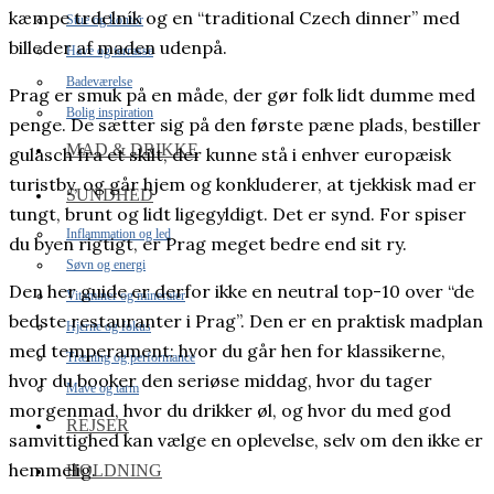
kæmpe trdelník og en “traditional Czech dinner” med
Stue og kontor
billeder af maden udenpå.
Have og terrasse
Badeværelse
Prag er smuk på en måde, der gør folk lidt dumme med
Bolig inspiration
penge. De sætter sig på den første pæne plads, bestiller
MAD & DRIKKE
gulasch fra et skilt, der kunne stå i enhver europæisk
turistby, og går hjem og konkluderer, at tjekkisk mad er
SUNDHED
tungt, brunt og lidt ligegyldigt. Det er synd. For spiser
Inflammation og led
du byen rigtigt, er Prag meget bedre end sit ry.
Søvn og energi
Den her guide er derfor ikke en neutral top-10 over “de
Vitaminer og mineraler
bedste restauranter i Prag”. Den er en praktisk madplan
Hjerne og fokus
med temperament: hvor du går hen for klassikerne,
Træning og performance
hvor du booker den seriøse middag, hvor du tager
Mave og tarm
morgenmad, hvor du drikker øl, og hvor du med god
REJSER
samvittighed kan vælge en oplevelse, selv om den ikke er
hemmelig.
HOLDNING