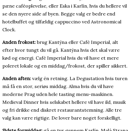
pæne caféoplevelse, eller Eska i Karlín, hvis du hellere vil
se den nyere side af byen. Begge valg er bedre end
hotelbuffet og tilfældig cappuccino ved Astronomical
Clock.
Anden frokost:
brug Kantýna eller Café Imperial, alt
efter hvor tungt du vil gå. Kantýna hvis det skal være
kød og energi. Café Imperial hvis du vil have et mere
poleret lokale og en middag/frokost, der spiller sikkert.
Anden aften:
vælg én retning. La Degustation hvis turen
må få en stor, seriøs middag. Alma hvis du vil have
moderne Prag uden hele tasting menu-maskinen.
Medieval Dinner hvis selskabet hellere vil have ild, musik
og fri drikke end diskret restaurantstemning. Alle tre
valg kan være rigtige. De lover bare noget forskelligt.
Sidste formiddag:
gå en tur gennem Karlín, Malá Strana