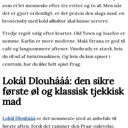
som et let menneske efter tre retter og to øl. Men når
det er gjort ordentligt, er det præcis den slags mad, en
brostensby med kold ølkultur skal kunne servere.
Tredje regel: vælg efter kvarter. Old Town og Josefov er
nemme. Karlín er mere moderne. Malá Strana er god til
café og langsommere aftener. Vinohrady er stærk, hvis
du vil ud af turistmaskinen. Og hvis du kun spiser i
centrum, har du ikke helt spist Prag.
Lokál Dlouhááá: den sikre
første øl og klassisk tjekkisk
mad
Lokál Dlouhááá
er det nemmeste sted at anbefale til
første aften, fordi det rammer den Prag-oplevelse,