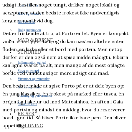
udsigt, bestiller noget tungt, drikker noget lokalt og
Stue og kontor
accepterer, at den bedste frokost ikke nødvendigvis
Have og terrasse
kommer med hvid dug.
Badeværelse
Bolig inspiration
Det er fristende at tro, at Porto er let. Byen er kompakt,
MAD & DRIKKE
vinbarerne ligger tæt, og du kan næsten altid se enten
floden, en kirke eller et bord med portvin. Men netop
SUNDHED
derfor er den også nem at spise middelmådigt i. Ribeira
Inflammation og led
kan ligne svaret på alt, men mange af de mest oplagte
Søvn og energi
borde ved vandet sælger mere udsigt end mad.
Vitaminer og mineraler
Den bedste måde at spise Porto på er at dele byen op:
Hjerne og fokus
én tung klassiker, én frokost på marked eller tasca, én
Træning og performance
ordentlig fisketur ud mod Matosinhos, én aften i Gaia
Mave og tarm
med portvin og mindst én middag, hvor du reserverer
REJSER
bord i god tid. Så bliver Porto ikke bare pæn. Den bliver
appetitlig.
HOLDNING