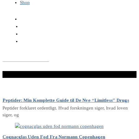
Shop
LÆS VIDERE HER
Peptider: Min Komplette Guide til De Nye “Limitless” Drugs
Peptider forklaret ordentligt. Hvad forskningen siger, hvad loven
siger, og
Cognacglas Uden Fod Fra Normann Copenhagen