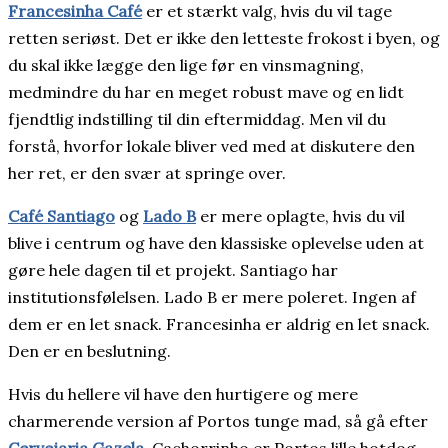
Francesinha Café
er et stærkt valg, hvis du vil tage
retten seriøst. Det er ikke den letteste frokost i byen, og
du skal ikke lægge den lige før en vinsmagning,
medmindre du har en meget robust mave og en lidt
fjendtlig indstilling til din eftermiddag. Men vil du
forstå, hvorfor lokale bliver ved med at diskutere den
her ret, er den svær at springe over.
Café Santiago
og
Lado B
er mere oplagte, hvis du vil
blive i centrum og have den klassiske oplevelse uden at
gøre hele dagen til et projekt. Santiago har
institutionsfølelsen. Lado B er mere poleret. Ingen af
dem er en let snack. Francesinha er aldrig en let snack.
Den er en beslutning.
Hvis du hellere vil have den hurtigere og mere
charmerende version af Portos tunge mad, så gå efter
Cervejaria Gazela
. Cachorrinho er Portos lille hotdog