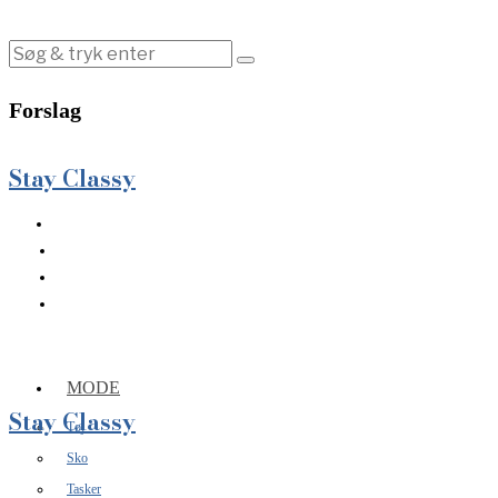
Forslag
Stay Classy
MODE
Stay Classy
Tøj
Sko
Tasker