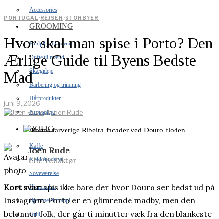
Accessories
PORTUGAL
·
REJSER
·
STORBYER
GROOMING
Hvor skal man spise i Porto? Den
Hudpleje til mænd
Ærlige Guide til Byens Bedste
Dufte til mænd
Skægpleje
Mad
Barbering og trimning
Hårprodukter
juni 9, 2026
Kropspleje
af
Joen Rude
BOLIG
Kaffe
Joen Rude
Chefredaktør
Køkkenudstyr
Soveværelse
Kort svar:
spis ikke bare der, hvor Douro ser bedst ud på
Hjemmebar
Instagram. Porto er en glimrende madby, men den
Hjemmeteknologi
belønner folk, der går ti minutter væk fra den blankeste
Grill