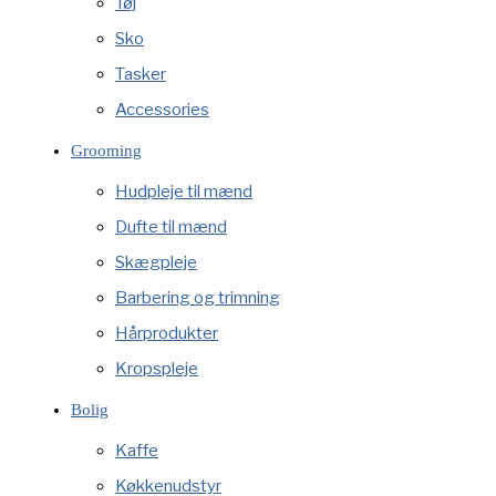
Tøj
Sko
Tasker
Accessories
Grooming
Hudpleje til mænd
Dufte til mænd
Skægpleje
Barbering og trimning
Hårprodukter
Kropspleje
Bolig
Kaffe
Køkkenudstyr