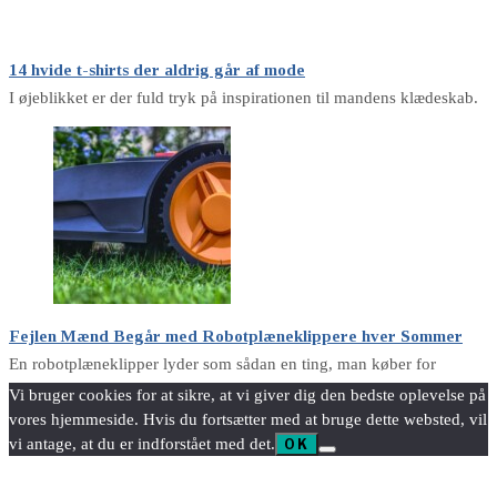
14 hvide t-shirts der aldrig går af mode
I øjeblikket er der fuld tryk på inspirationen til mandens klædeskab.
Fejlen Mænd Begår med Robotplæneklippere hver Sommer
En robotplæneklipper lyder som sådan en ting, man køber for
Vi bruger cookies for at sikre, at vi giver dig den bedste oplevelse på
vores hjemmeside. Hvis du fortsætter med at bruge dette websted, vil
vi antage, at du er indforstået med det.
OK