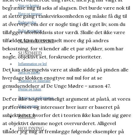
Stue og kontor
begrænse mig til seks af slagsen. Det burde være nok til
Have og terrasse
at sætte gang i tankevirksomheden og måske få dig til
Badeværelse
at overveje, om der er nogle ting i dit eget liv, som du
Bolig inspiration
tillægger uforholdsvis stor værdi. Skulle det ikke være
tilfældet, kan du eventuelt more dig på andres
MAD & DRIKKE
bekostning, for vi kender alle et par stykker, som har
SUNDHED
nogle, objektivt set, forskruede prioriteter.
Inflammation og led
Det kan eksempelvis være at skulle sidde på pinden alle
Søvn og energi
hverdage klokken enogtyve nul nul for at se
Vitaminer og mineraler
genudsendelser af De Unge Mødre – sæson 47.
Hjerne og fokus
Træning og performance
Det er ikke noget urimeligt argument at påstå, at vores
Mave og tarm
præferencer og interesser hver især er baseret på
subjektivitet, hvorfor det i teorien ikke kan lade sig gøre
REJSER
at objektivt dømme noget overvurderet. Alligevel
HOLDNING
tillader jeg mig at fremlægge følgende eksempler på