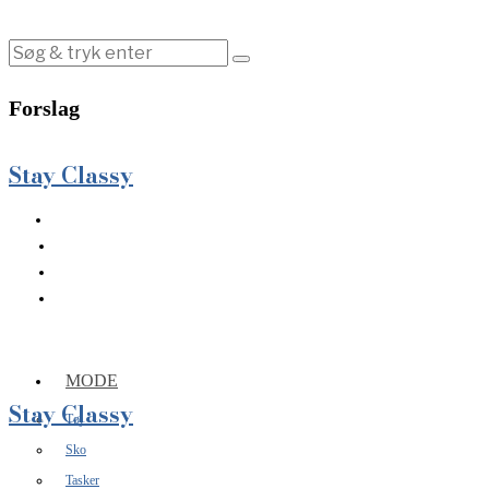
Forslag
Stay Classy
MODE
Stay Classy
Tøj
Sko
Tasker