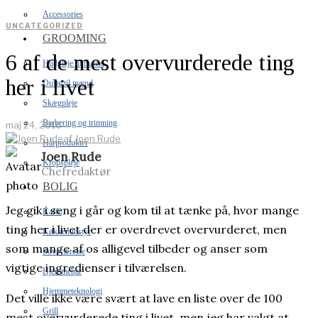
Accessories
UNCATEGORIZED
GROOMING
6 af de mest overvurderede ting
Hudpleje til mænd
her i livet
Dufte til mænd
Skægpleje
Barbering og trimning
maj 24, 2016
af
Joen Rude
Hårprodukter
Joen Rude
Kropspleje
Chefredaktør
BOLIG
Jeg gik i seng i går og kom til at tænke på, hvor mange
Kaffe
ting her i livet der er overdrevet overvurderet, men
Køkkenudstyr
som mange af os alligevel tilbeder og anser som
Soveværelse
vigtige ingredienser i tilværelsen.
Hjemmebar
Hjemmeteknologi
Det ville ikke være svært at lave en liste over de 100
Grill
mest overvurderede ting i livet, men jeg har valgt at