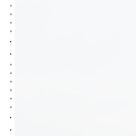
Stue og kontor
Have og terrasse
Badeværelse
Bolig inspiration
MAD & DRIKKE
SUNDHED
Inflammation og led
Søvn og energi
Vitaminer og mineraler
Hjerne og fokus
Træning og performance
Mave og tarm
REJSER
HOLDNING