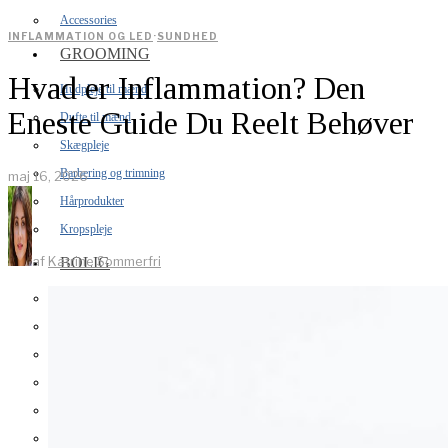
Accessories
INFLAMMATION OG LED
·
SUNDHED
GROOMING
Hvad er Inflammation? Den
Hudpleje til mænd
Eneste Guide Du Reelt Behøver
Dufte til mænd
Skægpleje
Barbering og trimning
maj 16, 2026
Hårprodukter
Kropspleje
af
Katrine Sommerfri
BOLIG
Kaffe
Køkkenudstyr
Soveværelse
Hjemmebar
Hjemmeteknologi
Grill