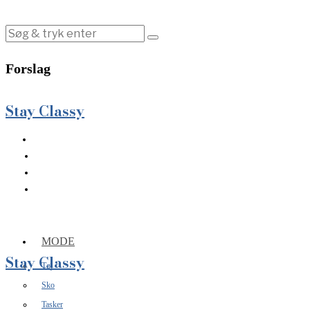
Forslag
Stay Classy
MODE
Stay Classy
Tøj
Sko
Tasker