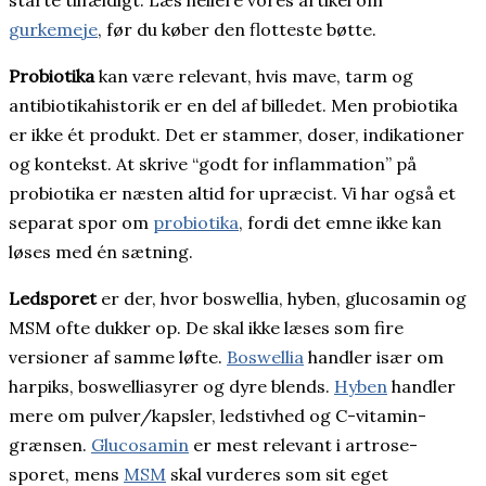
gurkemeje
, før du køber den flotteste bøtte.
Probiotika
kan være relevant, hvis mave, tarm og
antibiotikahistorik er en del af billedet. Men probiotika
er ikke ét produkt. Det er stammer, doser, indikationer
og kontekst. At skrive “godt for inflammation” på
probiotika er næsten altid for upræcist. Vi har også et
separat spor om
probiotika
, fordi det emne ikke kan
løses med én sætning.
Ledsporet
er der, hvor boswellia, hyben, glucosamin og
MSM ofte dukker op. De skal ikke læses som fire
versioner af samme løfte.
Boswellia
handler især om
harpiks, boswelliasyrer og dyre blends.
Hyben
handler
mere om pulver/kapsler, ledstivhed og C-vitamin-
grænsen.
Glucosamin
er mest relevant i artrose-
sporet, mens
MSM
skal vurderes som sit eget