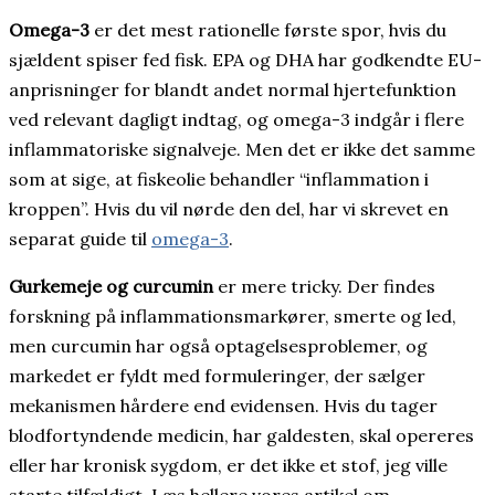
Omega-3
er det mest rationelle første spor, hvis du
sjældent spiser fed fisk. EPA og DHA har godkendte EU-
anprisninger for blandt andet normal hjertefunktion
ved relevant dagligt indtag, og omega-3 indgår i flere
inflammatoriske signalveje. Men det er ikke det samme
som at sige, at fiskeolie behandler “inflammation i
kroppen”. Hvis du vil nørde den del, har vi skrevet en
separat guide til
omega-3
.
Gurkemeje og curcumin
er mere tricky. Der findes
forskning på inflammationsmarkører, smerte og led,
men curcumin har også optagelsesproblemer, og
markedet er fyldt med formuleringer, der sælger
mekanismen hårdere end evidensen. Hvis du tager
blodfortyndende medicin, har galdesten, skal opereres
eller har kronisk sygdom, er det ikke et stof, jeg ville
starte tilfældigt. Læs hellere vores artikel om