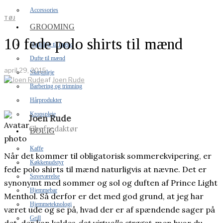
Accessories
TØJ
GROOMING
10 fede polo shirts til mænd
Hudpleje til mænd
Dufte til mænd
april 29, 2015
Skægpleje
af
Joen Rude
Barbering og trimning
Hårprodukter
Kropspleje
Joen Rude
Chefredaktør
BOLIG
Kaffe
Når det kommer til obligatorisk sommerekvipering, er
Køkkenudstyr
fede polo shirts til mænd naturligvis at nævne. Det er
Soveværelse
synonymt med sommer og sol og duften af Prince Light
Hjemmebar
Menthol. Så derfor er det med god grund, at jeg har
Hjemmeteknologi
været ude og se på, hvad der er af spændende sager på
Grill