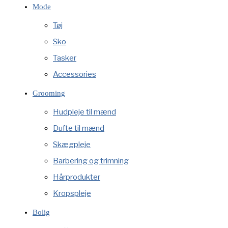
Mode
Tøj
Sko
Tasker
Accessories
Grooming
Hudpleje til mænd
Dufte til mænd
Skægpleje
Barbering og trimning
Hårprodukter
Kropspleje
Bolig