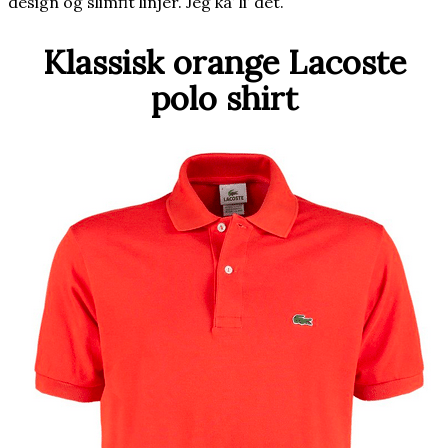
design og slimfit linjer. Jeg ka’ li’ det.
Klassisk orange Lacoste
polo shirt