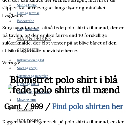
det, der kan kaldes
det virtuelle strøget,
men hvor du
Stue og kontor
slipper for barnevogne, lange køer og mindsket
Have og terrasse
livsglæde.
Badeværelse
Som nævnt er det altså fede polo shirts til mænd, der er
Bolig inspiration
på tavlen, og der er ikke færre end 10 forskellige
MAD & DRIKKE
sukkerknalde, der blot venter på at blive båret af den
SUNDHED
stilsikre og kvalitetsbevidste herre.
Inflammation og led
Værsgo:
Søvn og energi
Blomstret polo shirt i blå
Vitaminer og mineraler
Hjerne og fokus
Træning og performance
Mave og tarm
Gant / 999 /
Find polo shirten her
REJSER
HOLDNING
Kigger man helt generelt på polo shirts til mænd, er der