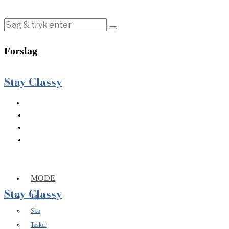
Forslag
Stay Classy
MODE
Stay Classy
Tøj
Sko
Tasker