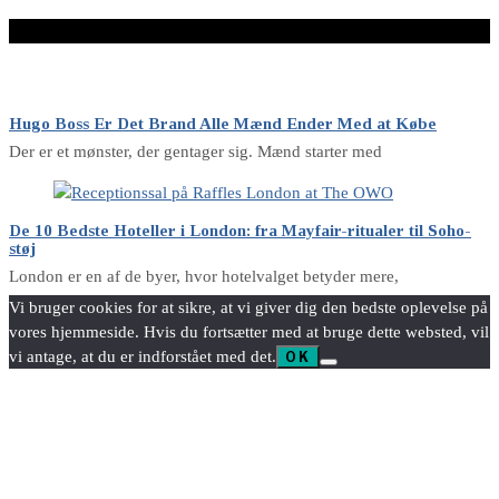
LÆS VIDERE HER
Hugo Boss Er Det Brand Alle Mænd Ender Med at Købe
Der er et mønster, der gentager sig. Mænd starter med
De 10 Bedste Hoteller i London: fra Mayfair-ritualer til Soho-
støj
London er en af de byer, hvor hotelvalget betyder mere,
Vi bruger cookies for at sikre, at vi giver dig den bedste oplevelse på
vores hjemmeside. Hvis du fortsætter med at bruge dette websted, vil
vi antage, at du er indforstået med det.
OK