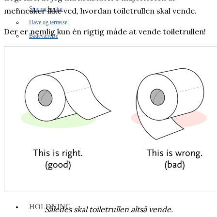
Stue og kontor
mennesker ikke ved, hvordan toiletrullen skal vende.
Have og terrasse
Der er nemlig kun én rigtig måde at vende toiletrullen!
Badeværelse
Bolig inspiration
MAD & DRIKKE
SUNDHED
Inflammation og led
Søvn og energi
Vitaminer og mineraler
Hjerne og fokus
Træning og performance
Mave og tarm
REJSER
HOLDNING
Således skal toiletrullen altså vende.