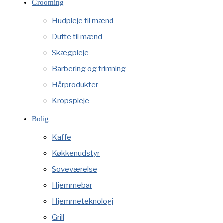
Grooming
Hudpleje til mænd
Dufte til mænd
Skægpleje
Barbering og trimning
Hårprodukter
Kropspleje
Bolig
Kaffe
Køkkenudstyr
Soveværelse
Hjemmebar
Hjemmeteknologi
Grill