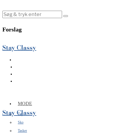
Forslag
Stay Classy
MODE
Stay Classy
Tøj
Sko
Tasker