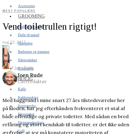
Accessories
MEST POPULÆRE
GROOMING
Vend toiletrullen rigtigt!
Hudpleje til mænd
Dufte til mænd
maj 22, 2017
Skægpleje
Barbering og trimning
Hårprodukter
af
Joen Rude
Kropspleje
Joen Rude
BOLIG
Chefredaktør
Kaffe
Køkkenudstyr
Med baggrund i mine snart 27 års tilstedeværelse her
Soveværelse
på kloden, har jeg efterhånden frekventeret et utal af
Hjemmebar
både offentlige og private toiletter. Med sådan en bred
Hjemmeteknologi
erfaring og stort kendskab til toiletter, er det ikke uden
Grill
ærgrelse, at jeg må konstatere majoriteten af