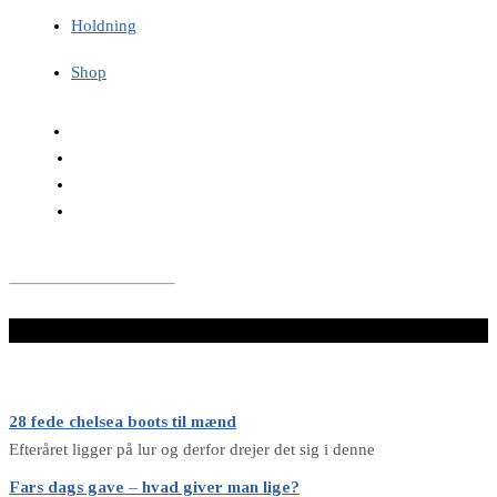
Holdning
Shop
LÆS VIDERE HER
28 fede chelsea boots til mænd
Efteråret ligger på lur og derfor drejer det sig i denne
Fars dags gave – hvad giver man lige?