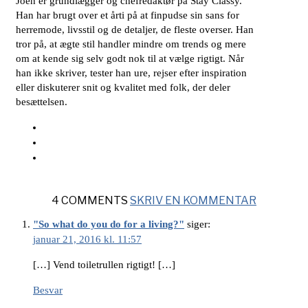
Joen er grundlægger og chefredaktør på Stay Classy.
Han har brugt over et årti på at finpudse sin sans for
herremode, livsstil og de detaljer, de fleste overser. Han
tror på, at ægte stil handler mindre om trends og mere
om at kende sig selv godt nok til at vælge rigtigt. Når
han ikke skriver, tester han ure, rejser efter inspiration
eller diskuterer snit og kvalitet med folk, der deler
besættelsen.
4 COMMENTS
SKRIV EN KOMMENTAR
"So what do you do for a living?"
siger:
januar 21, 2016 kl. 11:57
[…] Vend toiletrullen rigtigt! […]
Besvar