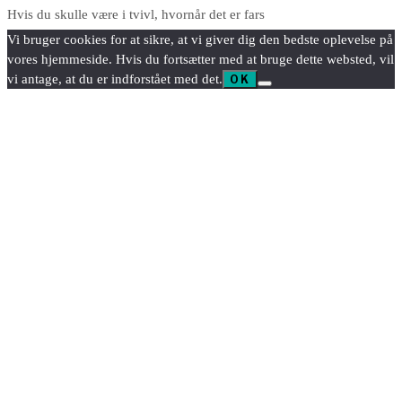
Hvis du skulle være i tvivl, hvornår det er fars
Vi bruger cookies for at sikre, at vi giver dig den bedste oplevelse på
vores hjemmeside. Hvis du fortsætter med at bruge dette websted, vil
vi antage, at du er indforstået med det.
OK