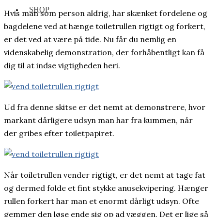
SHOP
Hvis man som person aldrig, har skænket fordelene og
bagdelene ved at hænge toiletrullen rigtigt og forkert,
er det ved at være på tide. Nu får du nemlig en
videnskabelig demonstration, der forhåbentligt kan få
dig til at indse vigtigheden heri.
Ud fra denne skitse er det nemt at demonstrere, hvor
markant dårligere udsyn man har fra kummen, når
der gribes efter toiletpapiret.
Når toiletrullen vender rigtigt, er det nemt at tage fat
og dermed folde et fint stykke anusekvipering. Hænger
rullen forkert har man et enormt dårligt udsyn. Ofte
gemmer den løse ende sig op ad væggen. Det er lige så