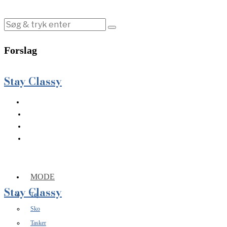
Forslag
Stay Classy
MODE
Stay Classy
Tøj
Sko
Tasker