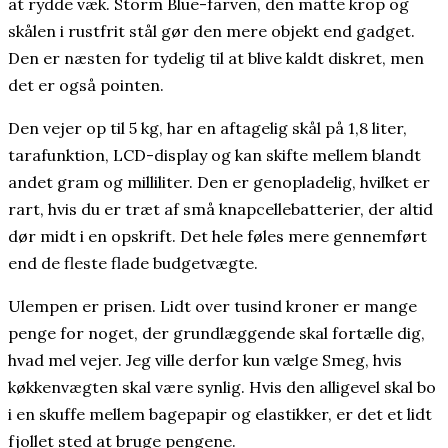
at rydde væk. Storm Blue-farven, den matte krop og
skålen i rustfrit stål gør den mere objekt end gadget.
Den er næsten for tydelig til at blive kaldt diskret, men
det er også pointen.
Den vejer op til 5 kg, har en aftagelig skål på 1,8 liter,
tarafunktion, LCD-display og kan skifte mellem blandt
andet gram og milliliter. Den er genopladelig, hvilket er
rart, hvis du er træt af små knapcellebatterier, der altid
dør midt i en opskrift. Det hele føles mere gennemført
end de fleste flade budgetvægte.
Ulempen er prisen. Lidt over tusind kroner er mange
penge for noget, der grundlæggende skal fortælle dig,
hvad mel vejer. Jeg ville derfor kun vælge Smeg, hvis
køkkenvægten skal være synlig. Hvis den alligevel skal bo
i en skuffe mellem bagepapir og elastikker, er det et lidt
fjollet sted at bruge pengene.