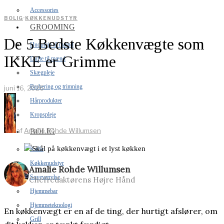
Accessories
BOLIG
·
KØKKENUDSTYR
GROOMING
De 5 Bedste Køkkenvægte som
Hudpleje til mænd
IKKE er Grimme
Dufte til mænd
Skægpleje
Barbering og trimning
juni 16, 2026
Hårprodukter
Kropspleje
af
Amalie Rohde Willumsen
BOLIG
Kaffe
Køkkenudstyr
Amalie Rohde Willumsen
Soveværelse
Chefredaktørens Højre Hånd
Hjemmebar
Hjemmeteknologi
En køkkenvægt er en af de ting, der hurtigt afslører, om
Grill