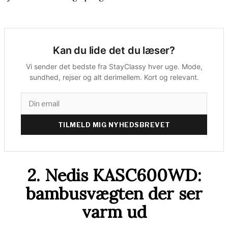
Kan du lide det du læser?
Vi sender det bedste fra StayClassy hver uge. Mode,
sundhed, rejser og alt derimellem. Kort og relevant.
TILMELD MIG NYHEDSBREVET
2. Nedis KASC600WD:
bambusvægten der ser
varm ud