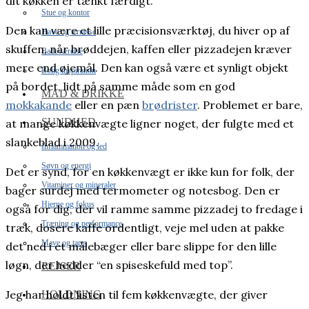
dit køkken er tænkt færdigt.
Stue og kontor
Den kan være et lille præcisionsværktøj, du hiver op af
Have og terrasse
skuffen, når brøddejen, kaffen eller pizzadejen kræver
Badeværelse
mere end øjemål. Den kan også være et synligt objekt
Bolig inspiration
på bordet, lidt på samme måde som en god
MAD & DRIKKE
mokkakande
eller en pæn
brødrister
. Problemet er bare,
SUNDHED
at mange køkkenvægte ligner noget, der fulgte med et
slankeblad i 2009.
Inflammation og led
Søvn og energi
Det er synd, for en køkkenvægt er ikke kun for folk, der
Vitaminer og mineraler
bager surdej med termometer og notesbog. Den er
Hjerne og fokus
også for dig, der vil ramme samme pizzadej to fredage i
Træning og performance
træk, dosere kaffe ordentligt, veje mel uden at pakke
Mave og tarm
det ned i et målebæger eller bare slippe for den lille
løgn, der hedder “en spiseskefuld med top”.
REJSER
Jeg har holdt listen til fem køkkenvægte, der giver
HOLDNING