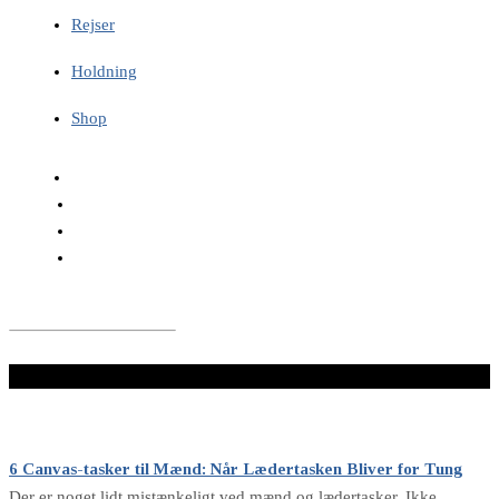
Rejser
Holdning
Shop
LÆS VIDERE HER
6 Canvas-tasker til Mænd: Når Lædertasken Bliver for Tung
Der er noget lidt mistænkeligt ved mænd og lædertasker. Ikke