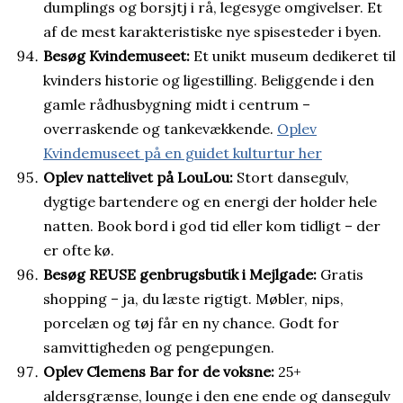
dumplings og borsjtj i rå, legesyge omgivelser. Et
af de mest karakteristiske nye spisesteder i byen.
Besøg Kvindemuseet:
Et unikt museum dedikeret til
kvinders historie og ligestilling. Beliggende i den
gamle rådhusbygning midt i centrum –
overraskende og tankevækkende.
Oplev
Kvindemuseet på en guidet kulturtur her
Oplev nattelivet på LouLou:
Stort dansegulv,
dygtige bartendere og en energi der holder hele
natten. Book bord i god tid eller kom tidligt – der
er ofte kø.
Besøg REUSE genbrugsbutik i Mejlgade:
Gratis
shopping – ja, du læste rigtigt. Møbler, nips,
porcelæn og tøj får en ny chance. Godt for
samvittigheden og pengepungen.
Oplev Clemens Bar for de voksne:
25+
aldersgrænse, lounge i den ene ende og dansegulv