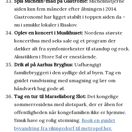
Spis Michelin-mad på Gastromé:
Michelinstjerne
siden kun fem måneder efter åbningen i 2014.
Gastronomé har ligget stabilt i toppen siden da –
nu i smukke lokaler i Risskov.
Oplev en koncert i Musikhuset:
Nordens største
koncerthus med seks sale og et program der
dækker alt fra symfoniorkester til standup og rock.
Akustikken i Store Sal er enestående.
Drik øl på Aarhus Bryghus:
Uafhængigt
familiebryggeri i den sydlige del af byen. Tag en
guidet rundvisning med smagning og lær om
håndværk bag gode øl.
Tag en tur til Marselisborg Slot:
Det kongelige
sommerresidens med slotspark, der er åben for
offentligheden når kongefamilien ikke er hjemme.
Smuk have og rolig stemning.
Book en guidet
byvandring fra vikingedorf til metropol her.