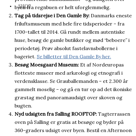
SHOP
byen fra regnbuen er helt uforglemmelig.
Tag på tidsrejse i Den Gamle By:
Danmarks eneste
friluftsmuseum med hele fire tidsperioder – fra
1700-tallet til 2014. Gå rundt mellem autentiske
huse, besøg de gamle butikker og mød “beboere” i
periodetøj. Prøv absolut fastelavnsbollerne i
bageriet.
Se billetter til Den Gamle By her.
Besøg Moesgaard Museum:
Et af Nordeuropas
flotteste museer med arkæologi og etnografi i
verdensklasse. Se Grauballemanden – et 2.300 år
gammelt moselig – og gå en tur op ad det ikoniske
græstag med panoramaudsigt over skoven og
bugten.
Nyd udsigten fra Salling ROOFTOP:
Tagterrassen
oven på Salling er gratis at besøge og byder på
360-graders udsigt over byen. Bestil en Afternoon