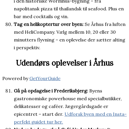
i den historiske Wormhus-bygning – fra
napolitansk pizza til thailandsk til seafood. Plus en
bar med cocktails og vin.
Tag en helikoptertur over byen:
Se Århus fra luften
med HeliCompany. Vælg mellem 10, 20 eller 30
minutters flyvning – en oplevelse der sætter alting
i perspektiv.
Udendørs oplevelser i Århus
Powered by
GetYourGuide
Gå på opdagelse i Frederiksbjerg:
Byens
gastronomiske powerhouse med specialbutikker,
delikatesser og caféer. Jægergårdsgade er
epicentret – start der.
Udforsk byen med en Insta-
perfekt guidet tur her.