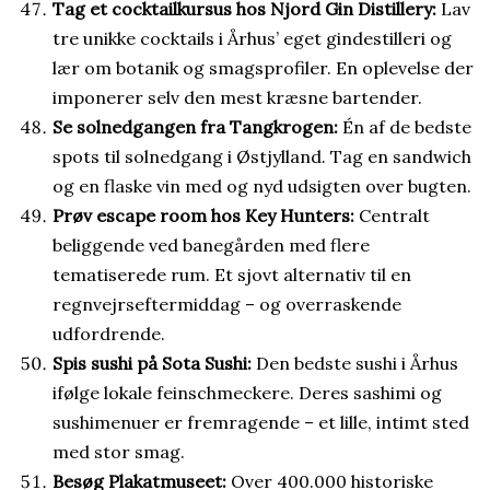
Tag et cocktailkursus hos Njord Gin Distillery:
Lav
tre unikke cocktails i Århus’ eget gindestilleri og
lær om botanik og smagsprofiler. En oplevelse der
imponerer selv den mest kræsne bartender.
Se solnedgangen fra Tangkrogen:
Én af de bedste
spots til solnedgang i Østjylland. Tag en sandwich
og en flaske vin med og nyd udsigten over bugten.
Prøv escape room hos Key Hunters:
Centralt
beliggende ved banegården med flere
tematiserede rum. Et sjovt alternativ til en
regnvejrseftermiddag – og overraskende
udfordrende.
Spis sushi på Sota Sushi:
Den bedste sushi i Århus
ifølge lokale feinschmeckere. Deres sashimi og
sushimenuer er fremragende – et lille, intimt sted
med stor smag.
Besøg Plakatmuseet:
Over 400.000 historiske