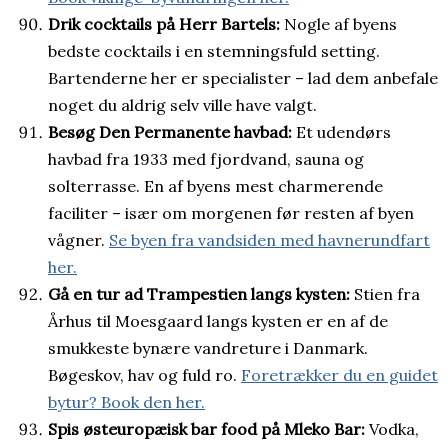
Drik cocktails på Herr Bartels:
Nogle af byens
bedste cocktails i en stemningsfuld setting.
Bartenderne her er specialister – lad dem anbefale
noget du aldrig selv ville have valgt.
Besøg Den Permanente havbad:
Et udendørs
havbad fra 1933 med fjordvand, sauna og
solterrasse. En af byens mest charmerende
faciliter – især om morgenen før resten af byen
vågner.
Se byen fra vandsiden med havnerundfart
her.
Gå en tur ad Trampestien langs kysten:
Stien fra
Århus til Moesgaard langs kysten er en af de
smukkeste bynære vandreture i Danmark.
Bøgeskov, hav og fuld ro.
Foretrækker du en guidet
bytur? Book den her.
Spis østeuropæisk bar food på Mleko Bar:
Vodka,