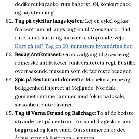
dedikeret karaoke-rum bagerst. Øl, konkurrence
og høj stemning.
Tag på cykeltur langs kysten:
Lej en cykel og kør
fra centrum ud langs bugten til Moesgaard. Flad
rute, smuk natur og masser af stop undervejs.
Kort på tid? Tag en 60-minutters byvandring her.
Besøg Antikmuseet:
Gratis adgang til græske og
romerske antikviteter i universitetets regi. Et stille,
overraskende museum som de færreste besøger.
Spis på Restaurant domestic:
Michelinstjerne og
beliggenhed i hjertet af Mejlgade. Nordisk
gourmet i intime rammer med fokus på lokale,
sæsonbestemte råvarer.
Tag til Varna Strand og Ballehage:
To af de bedste
strande tæt på centrum. Fin sand, bøgeskov som
baggrund og klart vand. Om sommeren er det
Århus’ svar på Rivieraen – næsten.