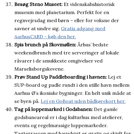
Besøg Steno Museet:
Et videnskabshistorisk
museum med planetarium. Perfekt for en
regnvejrsdag med børn – eller for voksne der
savner at undre sig.
Gratis adgang med
AarhusCARD – køb den her.
Spis brunch på Skovmøllen:
Århus’ bedste
weekendbrunch med tre serveringer af lokale
råvarer i de smukkeste omgivelser ved
Marselisborgskovene.
Prøv Stand Up Paddleboarding i havnen:
Lej et
SUP-board og padle rundt i den stille havn mellem
Aarhus Ø’s ikoniske bygninger. En helt unik måde at
se byen på.
Lej en GoBoat uden bådkørekort her.
Tag på loppemarked i Godsbanen:
Det gamle
godsbaneareal er i dag kulturhus med atelierer,
events og regelmæssige loppemarkeder.
Tagterrassen med havudsigt er gratis og skjult for