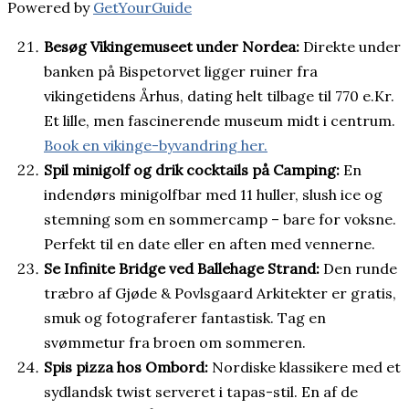
Powered by
GetYourGuide
Besøg Vikingemuseet under Nordea:
Direkte under
banken på Bispetorvet ligger ruiner fra
vikingetidens Århus, dating helt tilbage til 770 e.Kr.
Et lille, men fascinerende museum midt i centrum.
Book en vikinge-byvandring her.
Spil minigolf og drik cocktails på Camping:
En
indendørs minigolfbar med 11 huller, slush ice og
stemning som en sommercamp – bare for voksne.
Perfekt til en date eller en aften med vennerne.
Se Infinite Bridge ved Ballehage Strand:
Den runde
træbro af Gjøde & Povlsgaard Arkitekter er gratis,
smuk og fotograferer fantastisk. Tag en
svømmetur fra broen om sommeren.
Spis pizza hos Ombord:
Nordiske klassikere med et
sydlandsk twist serveret i tapas-stil. En af de