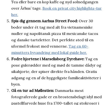
Tea eller bare en kop kaffe og nyd solnedgangen
over Århus’ tage.
Book en privat city highlights-tur
her.
Spis dig gennem Aarhus Street Food:
Over 30
boder under ét tag med alt fra vietnamesiske
nudler og napolitansk pizza til mexicanske tacos
og danske tarteletter. Det perfekte sted til en
uformel frokost med vennerne.
Tag en 60-
minutters byvandring med lokal guide her.
Fodre hjortene i Marselisborg Dyrehave:
Tag en
pose gulerødder med og mød de tamme dådyr og
sikahjorte, der spiser direkte fra hånden. Gratis
adgang og en af de hyggeligste familieaktiviteter i
byen.
Gå en tur ad Møllestien:
Danmarks mest
fotograferede gade er en brostensbelagt idyl med
pastellfarvede huse fra 1700-tallet og stokroser i