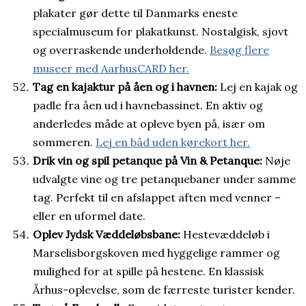
plakater gør dette til Danmarks eneste
specialmuseum for plakatkunst. Nostalgisk, sjovt
og overraskende underholdende.
Besøg flere
museer med AarhusCARD her.
Tag en kajaktur på åen og i havnen:
Lej en kajak og
padle fra åen ud i havnebassinet. En aktiv og
anderledes måde at opleve byen på, især om
sommeren.
Lej en båd uden kørekort her.
Drik vin og spil petanque på Vin & Petanque:
Nøje
udvalgte vine og tre petanquebaner under samme
tag. Perfekt til en afslappet aften med venner –
eller en uformel date.
Oplev Jydsk Væddeløbsbane:
Hestevæddeløb i
Marselisborgskoven med hyggelige rammer og
mulighed for at spille på hestene. En klassisk
Århus-oplevelse, som de færreste turister kender.