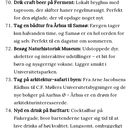
Drik craft beer på Ferment:
Lokalt bryghus med
taproom, der skifter haner regelmæssigt. Perfekt
for den ølglade, der vil opdage noget nyt.
Tag en bådtur fra Århus til Samsø:
Færgen tager
kun halvanden time, og Samsø er en hel verden for
sig selv. Perfekt til en dagstur om sommeren.
Besøg Naturhistorisk Museum:
Udstoppede dyr,
skeletter og interaktive udstillinger – et hit for
børn og nysgerrige voksne. Ligger smukt i
Universitetsparken.
Tag på arkitektur-safari i byen:
Fra Arne Jacobsens
Rådhus til C.F. Møllers Universitetsbygninger og de
nye boliger på Aarhus Ø – Århus er en drøm for
arkitekturinteresserede.
Nyd en drink på BarStart:
Cocktailbar på
Fiskergade, hvor bartenderne tager sig tid til at
lave drinks af høj kvalitet. Langsomt, omhyggeligt