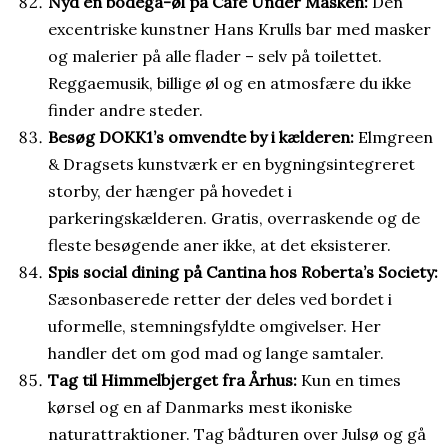
Nyd en bodega-øl på Café Under Masken:
Den
excentriske kunstner Hans Krulls bar med masker
og malerier på alle flader – selv på toilettet.
Reggaemusik, billige øl og en atmosfære du ikke
finder andre steder.
Besøg DOKK1’s omvendte by i kælderen:
Elmgreen
& Dragsets kunstværk er en bygningsintegreret
storby, der hænger på hovedet i
parkeringskælderen. Gratis, overraskende og de
fleste besøgende aner ikke, at det eksisterer.
Spis social dining på Cantina hos Roberta’s Society:
Sæsonbaserede retter der deles ved bordet i
uformelle, stemningsfyldte omgivelser. Her
handler det om god mad og lange samtaler.
Tag til Himmelbjerget fra Århus:
Kun en times
kørsel og en af Danmarks mest ikoniske
naturattraktioner. Tag bådturen over Julsø og gå