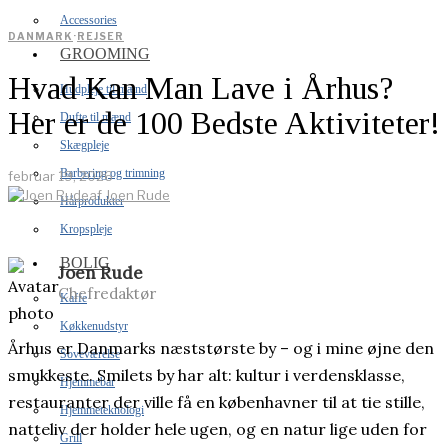
Accessories
DANMARK
·
REJSER
GROOMING
Hvad Kan Man Lave i Århus?
Hudpleje til mænd
Her er de 100 Bedste Aktiviteter!
Dufte til mænd
Skægpleje
Barbering og trimning
februar 19, 2026
af
Joen Rude
Hårprodukter
Kropspleje
BOLIG
Joen Rude
Chefredaktør
Kaffe
Køkkenudstyr
Århus er Danmarks næststørste by – og i mine øjne den
Soveværelse
smukkeste. Smilets by har alt: kultur i verdensklasse,
Hjemmebar
restauranter der ville få en københavner til at tie stille,
Hjemmeteknologi
natteliv der holder hele ugen, og en natur lige uden for
Grill