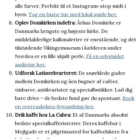
alle farver. Perfekt til et Instagram-stop midt i
byen.
Tag en Insta-tur med lokal guide her.
Oplev Domkirken indefra:
Århus Domkirke er
Danmarks længste og højeste kirke. De
middelalderlige kalkmalerier er enestående, og det
tilstødende Vikingemuseum i kælderen under
Nordea er en lille skjult perle.
Få en selvguidet
audiotur her.
Udforsk Latinerkvarteret:
De snørklede gader
mellem Domkirken og åen bugner af caféer,
vinbarer, antikvariater og specialbutikker. Lad dig
bare drive – de bedste fund gør du spontant.
Book
en overraskelses-byvandring her.
Drik kaffe hos La Cabra:
Et af Danmarks absolut
bedste specialkafferisterier. Deres kaffebar i
Mejlgade er et pilgrimssted for kaffeelskere fra