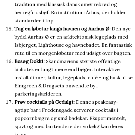
tradition med klassisk dansk smørrebrød og
herregårdsbøf. En institution i Århus, der holder
standarden i top.
Tag en løbetur langs havnen og Aarhus Ø:
Den nye
bydel Aarhus Ø er en arkitektonisk legeplads med
Isbjerget, Lighthouse og havnebadet. En fantastisk
rute til en morgenløbetur med udsigt over bugten.
Besøg Dokk1:
Skandinaviens største offentlige
bibliotek er langt mere end bøger. Interaktive
installationer, kultur, legeplads, café – og husk at se
Elmgreen & Dragsets omvendte by i
parkeringskælderen.
Prøv cocktails på Gedulgt:
Denne speakeasy-
agtige bar i Fredensgade serverer cocktails i
popcornbægre og små badekar. Eksperimentelt,
sjovt og med bartendere der virkelig kan deres
kram.