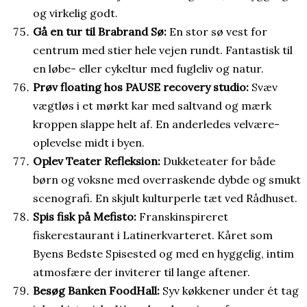
og virkelig godt.
Gå en tur til Brabrand Sø:
En stor sø vest for
centrum med stier hele vejen rundt. Fantastisk til
en løbe- eller cykeltur med fugleliv og natur.
Prøv floating hos PAUSE recovery studio:
Svæv
vægtløs i et mørkt kar med saltvand og mærk
kroppen slappe helt af. En anderledes velvære-
oplevelse midt i byen.
Oplev Teater Refleksion:
Dukketeater for både
børn og voksne med overraskende dybde og smukt
scenografi. En skjult kulturperle tæt ved Rådhuset.
Spis fisk på Mefisto:
Franskinspireret
fiskerestaurant i Latinerkvarteret. Kåret som
Byens Bedste Spisested og med en hyggelig, intim
atmosfære der inviterer til lange aftener.
Besøg Banken FoodHall:
Syv køkkener under ét tag