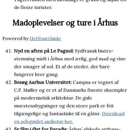
de fleste turister.
Madoplevelser og ture i Århus
Powered by
GetYourGuide
Nyd en aften på Le Pagnol:
Sydfransk bistro-
stemning midt i Århus med ærlig, god mad og vine
der smager af sol. Et af de steder, der bare
fungerer hver gang.
Besøg Aarhus Universitet:
Campus er tegnet af
C.F. Møller og er et af Danmarks fineste eksempler
på modernistisk arkitektur. De gule
murstensbygninger og den store park er frit
tilgængelige og fantastiske til en gåtur.
Download
en selvguidet audiotur her.
Se film i Øst for Paradis:
Århus’ elskede arthaus-