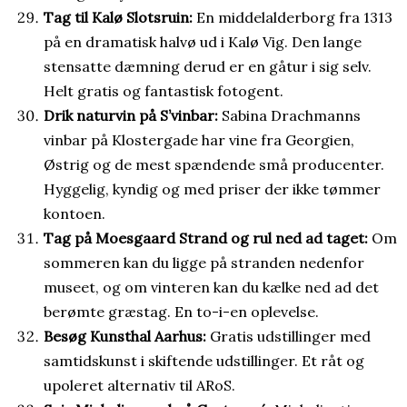
Tag til Kalø Slotsruin:
En middelalderborg fra 1313
på en dramatisk halvø ud i Kalø Vig. Den lange
stensatte dæmning derud er en gåtur i sig selv.
Helt gratis og fantastisk fotogent.
Drik naturvin på S’vinbar:
Sabina Drachmanns
vinbar på Klostergade har vine fra Georgien,
Østrig og de mest spændende små producenter.
Hyggelig, kyndig og med priser der ikke tømmer
kontoen.
Tag på Moesgaard Strand og rul ned ad taget:
Om
sommeren kan du ligge på stranden nedenfor
museet, og om vinteren kan du kælke ned ad det
berømte græstag. En to-i-en oplevelse.
Besøg Kunsthal Aarhus:
Gratis udstillinger med
samtidskunst i skiftende udstillinger. Et råt og
upoleret alternativ til ARoS.