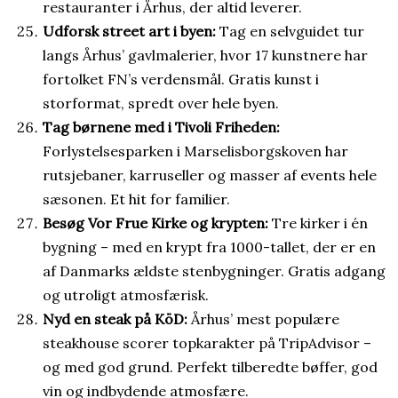
restauranter i Århus, der altid leverer.
Udforsk street art i byen:
Tag en selvguidet tur
langs Århus’ gavlmalerier, hvor 17 kunstnere har
fortolket FN’s verdensmål. Gratis kunst i
storformat, spredt over hele byen.
Tag børnene med i Tivoli Friheden:
Forlystelsesparken i Marselisborgskoven har
rutsjebaner, karruseller og masser af events hele
sæsonen. Et hit for familier.
Besøg Vor Frue Kirke og krypten:
Tre kirker i én
bygning – med en krypt fra 1000-tallet, der er en
af Danmarks ældste stenbygninger. Gratis adgang
og utroligt atmosfærisk.
Nyd en steak på KöD:
Århus’ mest populære
steakhouse scorer topkarakter på TripAdvisor –
og med god grund. Perfekt tilberedte bøffer, god
vin og indbydende atmosfære.