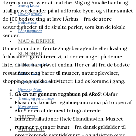
døren som er svær at matche. Mig og Amalie har brugt
Stue og kontor
utallige weekender på at udforske byen, og vi har samlet
Have og terrasse
de 100 bedste ting at lave i Århus – fra de store
Badeværelse
seværdigheder til de skjulte perler, som kun de lokale
Bolig inspiration
kender.
MAD & DRIKKE
Uanset om du er førstegangsbesøgende eller livslang
SUNDHED
århusianer, garanterer vi, at der er noget på denne
liste, du ikke har prøvet endnu. Her er alt fra de bedste
Inflammation og led
restauranter og barer til museer, naturoplevelser,
Søvn og energi
shopping og unikke aktiviteter. Lad os komme i gang.
Vitaminer og mineraler
Hjerne og fokus
Gå en tur gennem regnbuen på ARoS:
Olafur
Træning og performance
Eliassons ikoniske regnbuepanorama på toppen af
Mave og tarm
ARoS er en af de mest fotograferede
REJSER
kunstinstallationer i hele Skandinavien. Museet
rummer ti etager kunst – fra dansk guldalder til
HOLDNING
provokerende samtidskunst – og udsigten over