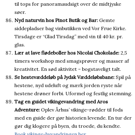
til tops for panoramaudsigt over de midtjyske
søer.
Nyd naturvin hos Pinot Butik og Bar:
Gemte
siddepladser bag vinbutikken ved Vor Frue Kirke.
Tirsdage er “Glad Tirsdag” med vin til 40 kr. pr.
glas.
Lær at lave flødeboller hos Nicolai Chokolade:
2,5
timers workshop med smagsprøver og masser af
kreativitet. En sød aktivitet – bogstaveligt talt.
Se hestevæddeløb på Jydsk Væddeløbsbane:
Spil på
hestene, nyd udeluft og mærk jorden ryste når
hestene drøner forbi. Uformel og festlig stemning.
Tag en guidet vikingevandring med Aros
Adventure:
Oplev Århus’ vikinge-rødder til fods
med en guide der gør historien levende. En tur der
gør dig klogere på byen, du troede, du kendte.
Book vikinge-byvandringen her.