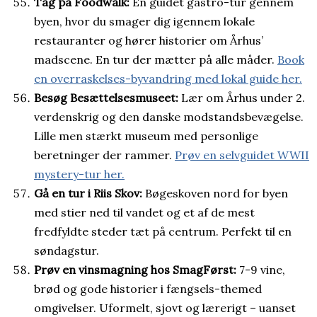
Tag på Foodwalk:
En guidet gastro-tur gennem
byen, hvor du smager dig igennem lokale
restauranter og hører historier om Århus’
madscene. En tur der mætter på alle måder.
Book
en overraskelses-byvandring med lokal guide her.
Besøg Besættelsesmuseet:
Lær om Århus under 2.
verdenskrig og den danske modstandsbevægelse.
Lille men stærkt museum med personlige
beretninger der rammer.
Prøv en selvguidet WWII
mystery-tur her.
Gå en tur i Riis Skov:
Bøgeskoven nord for byen
med stier ned til vandet og et af de mest
fredfyldte steder tæt på centrum. Perfekt til en
søndagstur.
Prøv en vinsmagning hos SmagFørst:
7-9 vine,
brød og gode historier i fængsels-themed
omgivelser. Uformelt, sjovt og lærerigt – uanset