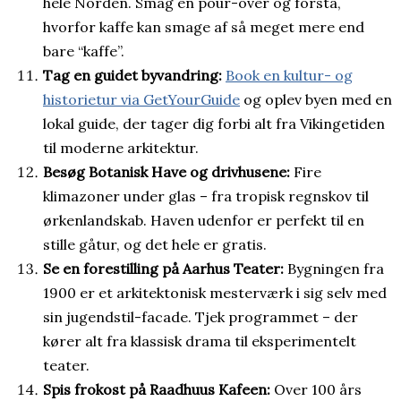
hele Norden. Smag en pour-over og forstå,
hvorfor kaffe kan smage af så meget mere end
bare “kaffe”.
Tag en guidet byvandring:
Book en kultur- og
historietur via GetYourGuide
og oplev byen med en
lokal guide, der tager dig forbi alt fra Vikingetiden
til moderne arkitektur.
Besøg Botanisk Have og drivhusene:
Fire
klimazoner under glas – fra tropisk regnskov til
ørkenlandskab. Haven udenfor er perfekt til en
stille gåtur, og det hele er gratis.
Se en forestilling på Aarhus Teater:
Bygningen fra
1900 er et arkitektonisk mesterværk i sig selv med
sin jugendstil-facade. Tjek programmet – der
kører alt fra klassisk drama til eksperimentelt
teater.
Spis frokost på Raadhuus Kafeen:
Over 100 års