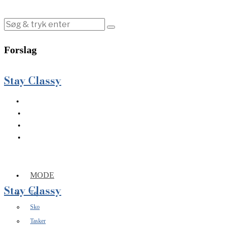
Forslag
Stay Classy
MODE
Stay Classy
Tøj
Sko
Tasker