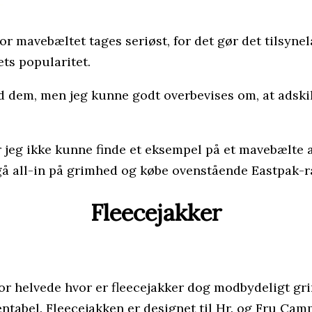
vor mavebæltet tages seriøst, for det gør det tilsyn
ts popularitet.
d dem, men jeg kunne godt overbevises om, at adskill
ar jeg ikke kunne finde et eksempel på et mavebælte
 gå all-in på grimhed og købe ovenstående Eastpak-r
Fleecejakker
for helvede hvor er fleecejakker dog modbydeligt gri
entabel. Fleecejakken er designet til Hr. og Fru Ca