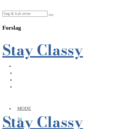
Forslag
Stay Classy
MODE
Stay Classy
Tøj
Sko