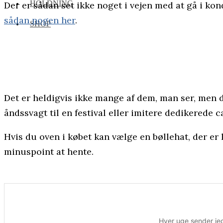
HOLDNING
Der er sådan set ikke noget i vejen med at gå i kon
sådan nogen her
.
SHOP
Det er heldigvis ikke mange af dem, man ser, men d
åndssvagt til en festival eller imitere dedikerede 
Hvis du oven i købet kan vælge en bøllehat, der er 
minuspoint at hente.
Hver uge sender jeg