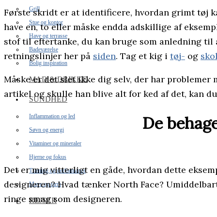
Grill
Første skridt er at identificere, hvordan grimt tøj
Stue og kontor
have en, to eller måske endda adskillige af eksemp
Have og terrasse
stof til eftertanke, du kan bruge som anledning til
Badeværelse
retningslinjer her på
siden
. Tag et kig i
tøj-
og
sko
Bolig inspiration
Måske er det slet ikke dig selv, der har problemer
MAD & DRIKKE
artikel og skulle han blive alt for ked af det, kan d
SUNDHED
Inflammation og led
De behage
Søvn og energi
Vitaminer og mineraler
Hjerne og fokus
Det er mig vitterligt en gåde, hvordan dette eksem
Træning og performance
designeren? Hvad tænker North Face? Umiddelbart ik
Mave og tarm
ringe smag som designeren.
REJSER