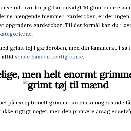
 kan se ud, hvorfor jeg har udvalgt 10 glimrende ekse
lerne hængende hjemme i garderoben, er der ingen gru
 at opgradere garderoben. Til det formål kan du i øv
kategorierne
.
 med grimt tøj i garderoben, men din kammerat. I så
u altid
sende ham en kærlig tanke
.
lige, men helt enormt grimm
pel på exceptionelt grimme kondisko nogensinde får 
ke rigtigt noget, men den primære årsag er selvfølg