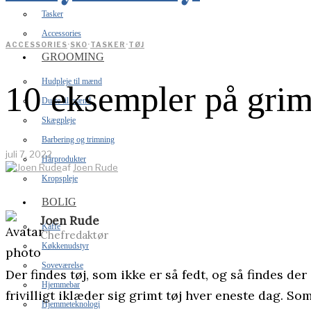
Tasker
Accessories
ACCESSORIES
·
SKO
·
TASKER
·
TØJ
GROOMING
Hudpleje til mænd
10 eksempler på grimt
Dufte til mænd
Skægpleje
Barbering og trimning
juli 7, 2022
Hårprodukter
af
Joen Rude
Kropspleje
BOLIG
Joen Rude
Kaffe
Chefredaktør
Køkkenudstyr
Soveværelse
Der findes tøj, som ikke er så fedt, og så findes d
Hjemmebar
frivilligt iklæder sig grimt tøj hver eneste dag. So
Hjemmeteknologi