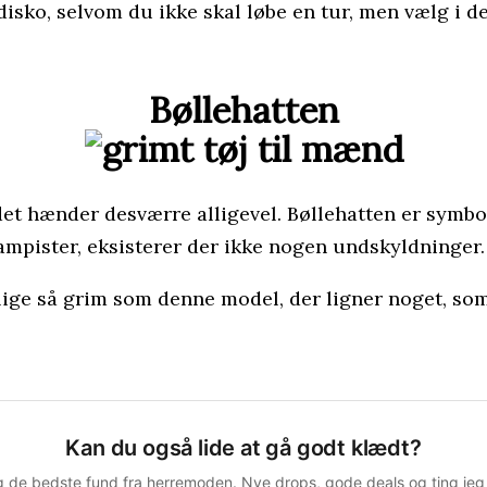
disko, selvom du ikke skal løbe en tur, men vælg i 
Bøllehatten
et hænder desværre alligevel. Bøllehatten er symbo
campister, eksisterer der ikke nogen undskyldninger.
lige så grim som denne model, der ligner noget, som 
Kan du også lide at gå godt klædt?
 de bedste fund fra herremoden. Nye drops, gode deals og ting jeg s