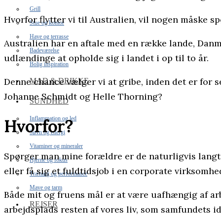
Grill
Hvorfor flytter vi til Australien, vil nogen måske 
Stue og kontor
Have og terrasse
Australien har en aftale med en række lande, Danm
Badeværelse
udlændinge at opholde sig i landet i op til to år.
Bolig inspiration
Denne chance vælger vi at gribe, inden det er for s
MAD & DRIKKE
Johanne Schmidt og Helle Thorning?
SUNDHED
Inflammation og led
Hvorfor?
Søvn og energi
Vitaminer og mineraler
Spørger man mine forældre er de naturligvis langt
Hjerne og fokus
eller få sig et fuldtidsjob i en corporate virksomhe
Træning og performance
Mave og tarm
Både mit og fruens mål er at være uafhængig af arbe
REJSER
arbejdsplads resten af vores liv, som samfundets ide