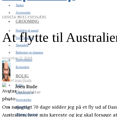
Tasker
Accessories
LIVSSTIL
·
MEST POPULÆRE
GROOMING
Hudpleje til mænd
At flytte til Australi
Dufte til mænd
Skægpleje
Barbering og trimning
november 11, 2014
Hårprodukter
Kropspleje
BOLIG
af
Joen Rude
Kaffe
Joen Rude
Chefredaktør
Køkkenudstyr
Soveværelse
Om nøjagtigt 70 dage sidder jeg på et fly ud af Danm
Hjemmebar
Australien, hvor min kæreste og jeg skal forsøge a
Hjemmeteknologi