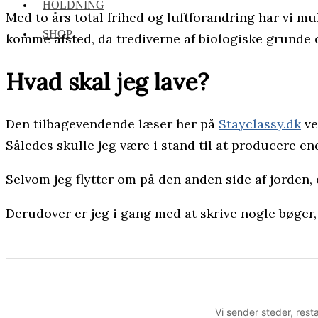
HOLDNING
Med to års total frihed og luftforandring har vi m
SHOP
komme afsted, da trediverne af biologiske grunde o
Hvad skal jeg lave?
Den tilbagevendende læser her på
Stayclassy.dk
ve
Således skulle jeg være i stand til at producere en
Selvom jeg flytter om på den anden side af jorden, 
Derudover er jeg i gang med at skrive nogle bøger, 
Vi sender steder, rest