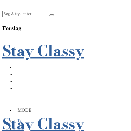
Forslag
Stay Classy
MODE
Stay Classy
Tøj
Sko