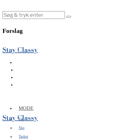
Forslag
Stay Classy
MODE
Stay Classy
Tøj
Sko
Tasker