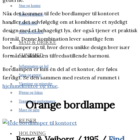
gederne.
Stue og kontor
Når det kommer til fede bordlamper til kontoret
Have og terrasse
handler det selvfølgelig om at kombinere et nydeligt
Badeværelse
design med et behageligt lys, der også tjener et praktisk
Bolig inspiration
formål. Denne kombination lever samtlige fem
MAD & DRIKKE
bordlamper op til, hvor deres unikke design hver især
SUNDHED
formår at skabe en tilfredsstillende harmoni.
Inflammation og led
Bordlampen er kun én del af et kontor, der føles
Søvn og energi
færdigt. Se den sammen med resten af rummet i
Vitaminer og mineraler
hjemmekontor og stue
.
Hjerne og fokus
Orange bordlampe
Træning og performance
Mave og tarm
REJSER
HOLDNING
Bang & Vejborg / 1195 /
Find