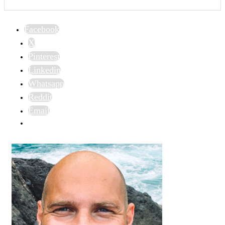
Facebook
X
Pinterest
Linkedin
Whatsapp
Reddit
Email