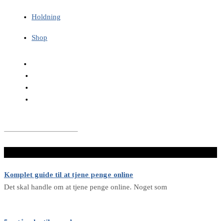
Holdning
Shop
LÆS VIDERE HER
Komplet guide til at tjene penge online
Det skal handle om at tjene penge online. Noget som