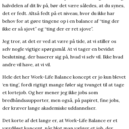
halvdelen af dit liv på, bør det være således, at du synes,
det er fedt. Altså fedt på et niveau, hvor du ikke har
behov for at gøre tingene op i en balance af “ting der
ikke er så sjovt” og “ting der er ret sjove”.
Jeg tror, at det er ved at være på tide, at vi stiller os
selv nogle vigtige spørgsmål. At vi tager en bevidst
beslutning, der baserer sig på, hvad vi selv vil. Ikke hvad
andre vil have, at vi vil.
Hele det her Work-Life Balance koncept er jo kun blevet
‘en ting’, fordi rigtigt mange føler sig tvunget til at tage
et lortejob. Og her mener jeg ikke jobs som
bredbåndssupporter, men også, på papiret, fine jobs,
der kræver lange akademiske uddannelser.
Det korte af det lange er, at Work-Life Balance er et
værdiløst koncept, når blot man vælger et job, der