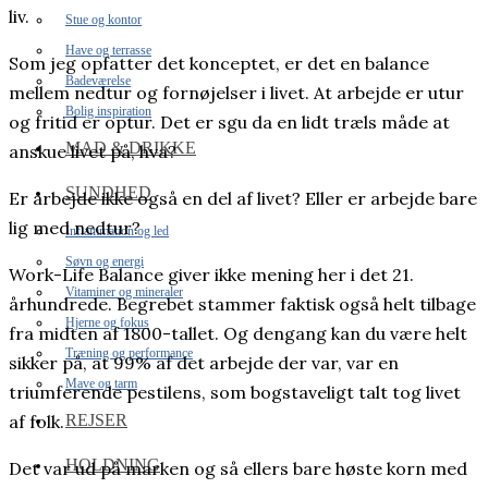
liv.
Stue og kontor
Have og terrasse
Som jeg opfatter det konceptet, er det en balance
Badeværelse
mellem nedtur og fornøjelser i livet. At arbejde er utur
Bolig inspiration
og fritid er optur. Det er sgu da en lidt træls måde at
MAD & DRIKKE
anskue livet på, hva?
SUNDHED
Er arbejde ikke også en del af livet? Eller er arbejde bare
lig med nedtur?
Inflammation og led
Søvn og energi
Work-Life Balance giver ikke mening her i det 21.
Vitaminer og mineraler
århundrede. Begrebet stammer faktisk også helt tilbage
Hjerne og fokus
fra midten af 1800-tallet. Og dengang kan du være helt
Træning og performance
sikker på, at 99% af det arbejde der var, var en
Mave og tarm
triumferende pestilens, som bogstaveligt talt tog livet
REJSER
af folk.
HOLDNING
Det var ud på marken og så ellers bare høste korn med