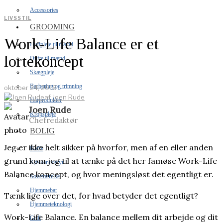
Accessories
LIVSSTIL
GROOMING
Work-Life Balance er et
Hudpleje til mænd
lortekoncept
Dufte til mænd
Skægpleje
Barbering og trimning
oktober 24, 2016
af
Joen Rude
Hårprodukter
Joen Rude
Kropspleje
Chefredaktør
BOLIG
Jeg er ikke helt sikker på hvorfor, men af en eller anden
Kaffe
grund kom jeg til at tænke på det her famøse Work-Life
Køkkenudstyr
Balance koncept, og hvor meningsløst det egentligt er.
Soveværelse
Hjemmebar
Tænk lige over det, for hvad betyder det egentligt?
Hjemmeteknologi
Work-Life Balance. En balance mellem dit arbejde og dit
Grill