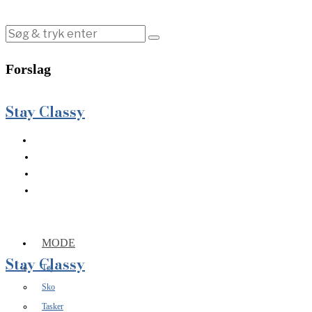
Forslag
Stay Classy
MODE
Stay Classy
Tøj
Sko
Tasker