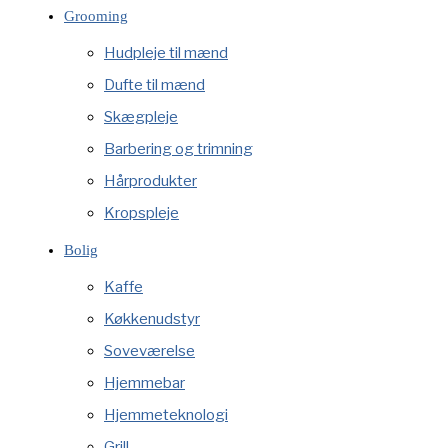
Grooming
Hudpleje til mænd
Dufte til mænd
Skægpleje
Barbering og trimning
Hårprodukter
Kropspleje
Bolig
Kaffe
Køkkenudstyr
Soveværelse
Hjemmebar
Hjemmeteknologi
Grill