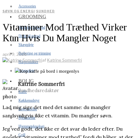
Accessories
SØVN OG ENERGI
·
SUNDHED
GROOMING
Vitaminer Mod Træthed Virker
Hudpleje til mænd
Kun Hvis Du Mangler Noget
Dufte til mænd
Skægpleje
Barbering og trimning
april 9, 2026
af
Katrine Sommerfri
Hårprodukter
Kropspleje
BOLIG
Katrine Sommerfri
Sundhedsredaktør
Kaffe
Køkkenudstyr
Lad mig sige det med det samme: du mangler
Soveværelse
sandsynligvis ikke et vitamin. Du mangler søvn.
Hjemmebar
Hjemmeteknologi
Jeg ved godt, det ikke er det svar du leder efter. Du
Grill
googler “vitaminer mod træthed” fordi du håber, at der