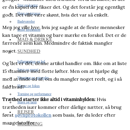
Stue og kontor
er en kapsel der fikser det. Og det forstår jeg egentligt
Have og terrasse
godt. Det ville være skønt, hvis det var så enkelt.
Badeværelse
Men jeg ville lyve, hvis jeg sagde at de fleste mennesker
Bolig inspiration
kan tage et vitamin og bare mærke en forskel. Det er de
MAD & DRIKKE
færreste som kan. Medmindre de faktisk mangler
noget.
SUNDHED
Inflammation og led
Og det er dét, denne artikel handler om. Ikke om at liste
Søvn og energi
15 vitaminer med flotte løfter. Men om at hjælpe dig
Vitaminer og mineraler
med at finde ud af, om du mangler noget reelt, og i så
Hjerne og fokus
fald hvad?
Træning og performance
Træthed starter ikke altid i vitaminhylden:
Hvis
Mave og tarm
trætheden især kommer efter dårlige nætter, så brug
REJSER
først
søvnprotokollen
som basis, før du leder efter
mangelstoffer.
HOLDNING