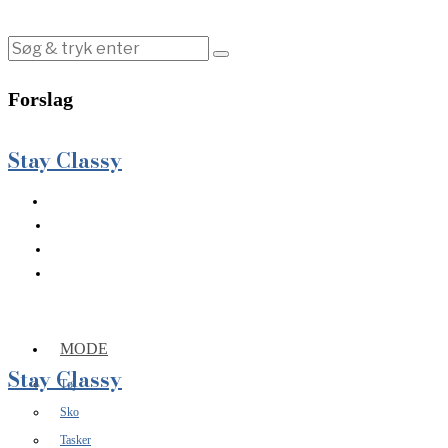
Forslag
Stay Classy
MODE
Stay Classy
Tøj
Sko
Tasker