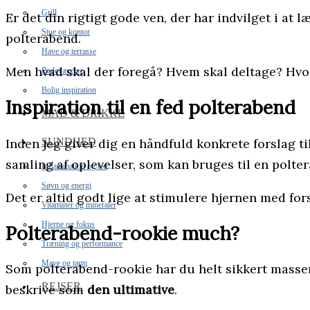
Grill
Er det din rigtigt gode ven, der har indvilget i at 
Stue og kontor
polterabend.
Have og terrasse
Men hvad skal der foregå? Hvem skal deltage? Hvo
Badeværelse
Bolig inspiration
Inspiration til en fed polterabend
MAD & DRIKKE
Inden jeg giver dig en håndfuld konkrete forslag t
SUNDHED
samling af oplevelser, som kan bruges til en polte
Inflammation og led
Søvn og energi
Det er altid godt lige at stimulere hjernen med for
Vitaminer og mineraler
Hjerne og fokus
Polterabend-rookie much?
Træning og performance
Mave og tarm
Som polterabend-rookie har du helt sikkert masser
REJSER
beskrive som
den ultimative
.