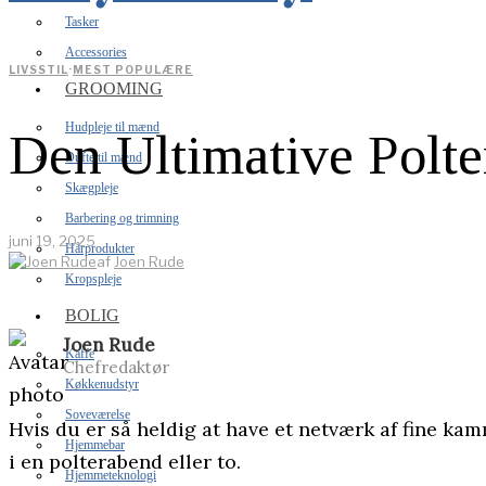
Tasker
Accessories
LIVSSTIL
·
MEST POPULÆRE
GROOMING
Hudpleje til mænd
Den Ultimative Polt
Dufte til mænd
Skægpleje
Barbering og trimning
juni 19, 2025
Hårprodukter
af
Joen Rude
Kropspleje
BOLIG
Joen Rude
Kaffe
Chefredaktør
Køkkenudstyr
Soveværelse
Hvis du er så heldig at have et netværk af fine kam
Hjemmebar
i en polterabend eller to.
Hjemmeteknologi