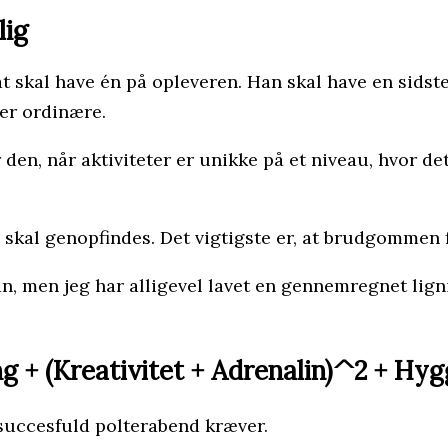
lig
at skal have én på opleveren. Han skal have en sidst
 er ordinære.
en, når aktiviteter er unikke på et niveau, hvor det
 skal genopfindes. Det vigtigste er, at brudgommen f
n, men jeg har alligevel lavet en gennemregnet lign
ng + (Kreativitet + Adrenalin)^2 + 
 succesfuld polterabend kræver.