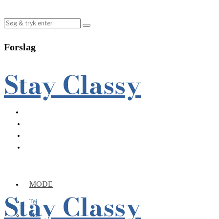
Forslag
Stay Classy
MODE
Stay Classy
Tøj
Sko