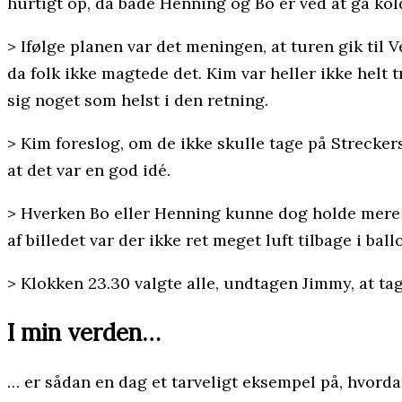
hurtigt op, da både Henning og Bo er ved at gå kol
> Ifølge planen var det meningen, at turen gik til 
da folk ikke magtede det. Kim var heller ikke helt t
sig noget som helst i den retning.
> Kim foreslog, om de ikke skulle tage på Streckers 
at det var en god idé.
> Hverken Bo eller Henning kunne dog holde mere 
af billedet var der ikke ret meget luft tilbage i ball
> Klokken 23.30 valgte alle, undtagen Jimmy, at ta
I min verden…
… er sådan en dag et tarveligt eksempel på, hvorda