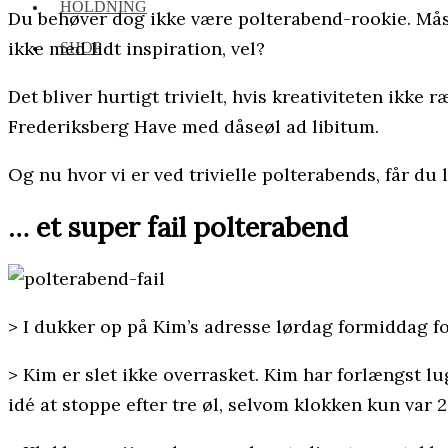
HOLDNING
Du behøver dog ikke være polterabend-rookie. Måsk
ikke med lidt inspiration, vel?
SHOP
Det bliver hurtigt trivielt, hvis kreativiteten ikk
Frederiksberg Have med dåseøl ad libitum.
Og nu hvor vi er ved trivielle polterabends, får du
… et super fail polterabend
> I dukker op på Kim’s adresse lørdag formiddag f
> Kim er slet ikke overrasket. Kim har forlængst lu
idé at stoppe efter tre øl, selvom klokken kun var 22