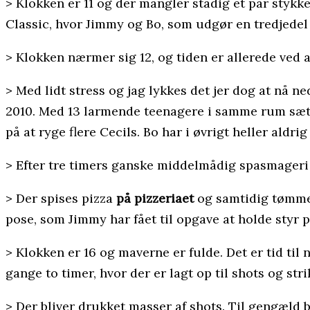
> Klokken er 11 og der mangler stadig et par stykke
Classic, hvor Jimmy og Bo, som udgør en tredjedel
> Klokken nærmer sig 12, og tiden er allerede ved
> Med lidt stress og jag lykkes det jer dog at nå n
2010. Med 13 larmende teenagere i samme rum sætter
på at ryge flere Cecils. Bo har i øvrigt heller aldrig
> Efter tre timers ganske middelmådig spasmageri 
> Der spises pizza
på pizzeriaet
og samtidig tømmes
pose, som Jimmy har fået til opgave at holde styr p
> Klokken er 16 og maverne er fulde. Det er tid til
gange to timer, hvor der er lagt op til shots og stri
> Der bliver drukket masser af shots. Til gengæld 