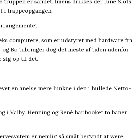
le truppen er samlet. Imens drikkes der lune Slots
et i trappeopgangen.
 arrangementet.
t seks computere, som er udstyret med hardware fra
 og Bo tilbringer dog det meste af tiden udenfor
 sig op til det.
evet en anelse mere lunkne i den i hullede Netto-
ing i Valby. Henning og René har booket to baner
 nervesystem er nemlig så småt begyndt at være