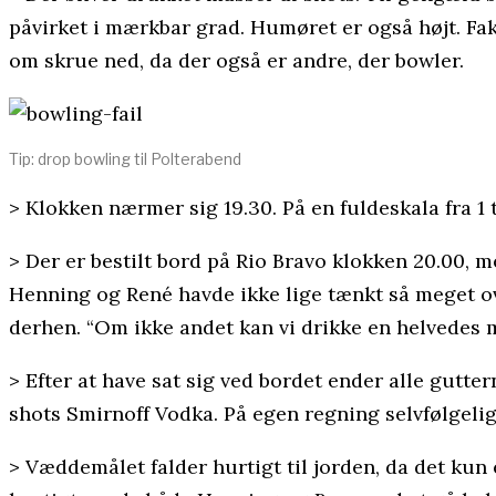
påvirket i mærkbar grad. Humøret er også højt. Fa
om skrue ned, da der også er andre, der bowler.
Tip: drop bowling til Polterabend
> Klokken nærmer sig 19.30. På en fuldeskala fra 1
> Der er bestilt bord på Rio Bravo klokken 20.00, m
Henning og René havde ikke lige tænkt så meget ov
derhen. “Om ikke andet kan vi drikke en helvedes m
> Efter at have sat sig ved bordet ender alle gutter
shots Smirnoff Vodka. På egen regning selvfølgelig
> Væddemålet falder hurtigt til jorden, da det kun 