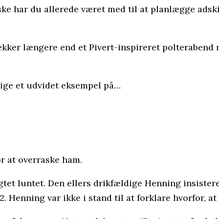
e har du allerede været med til at planlægge adskil
e rækker længere end et Pivert-inspireret polteraben
 lige et udvidet eksempel på…
or at overraske ham.
gtet luntet. Den ellers drikfældige Henning insister
. Henning var ikke i stand til at forklare hvorfor, at