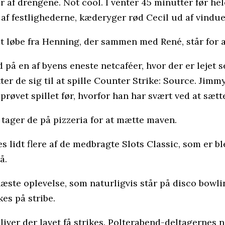
r af drengene. Not cool. I venter 45 minutter før he
 af festlighederne, kæderyger rød Cecil ud af vindu
 at løbe fra Henning, der sammen med René, står for
ed på en af byens eneste netcaféer, hvor der er leje
 de sig til at spille Counter Strike: Source. Jimmy
 prøvet spillet før, hvorfor han har svært ved at sætte
tager de på pizzeria for at mætte maven.
 lidt flere af de medbragte Slots Classic, som er bl
å.
 næste oplevelse, som naturligvis står på disco bowl
kes på stribe.
bliver der lavet få strikes. Polterabend-deltagernes