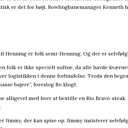
ktisk er det for højt. Bowlingbanemanager Kenneth 
 til Henning er folk semi-Henning. Og der er selvfø
en folk er ikke specielt sultne, da alle havde kværne
er logistikken i denne forbindelse. Trods den begr
asse bajere”, foreslog Bo klogt.
ne alligevel med hver at bestille en Rio Bravo-steak. 
.
er Jimmy, der kan spise op. Jimmy insisterer selvfølg