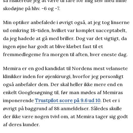
så risikerede jeg at være til fare for mig selv med mine
skodøjne på hhv. -6 og -7.
Min optiker anbefalede i øvrigt også, at jeg tog linserne
ud omkring 18-tiden, hvilket var komplet uacceptabelt,
da jeg hadede at gå med briller. Dog var det vigtigt, da
ingen øjne har godt at blive klæbet fast til et
fremmedlegeme fra morgen til aften, hver eneste dag.
Memira er en god kandidat til Nordens mest velansete
klinikker inden for øjenkirurgi, hvorfor jeg personligt
også anbefaler dem. Der skal heller ikke mere end en
enkelt Googlesøgning til, før man mødes af Memiras
imponerende
Trustpilot score på 9.6 ud 10
. Det er i
øvrigt på baggrund af 88 anmeldelser. Således skulle
der ikke være nogen tvivl om, at Memira tager sig godt
af deres kunder.