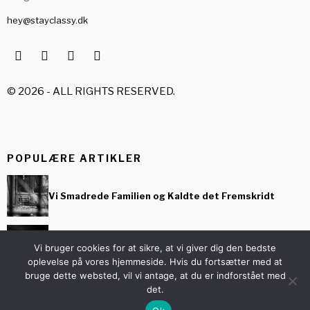
hey@stayclassy.dk
©
2026
- ALL RIGHTS RESERVED.
POPULÆRE ARTIKLER
Vi Smadrede Familien og Kaldte det Fremskridt
De 8 Airfryers der Virkelig er Bedst i Test Lige Nu
Vi bruger cookies for at sikre, at vi giver dig den bedste
oplevelse på vores hjemmeside. Hvis du fortsætter med at
bruge dette websted, vil vi antage, at du er indforstået med
det.
Er Sage Barista virkelig den Bedste
Espressomaskine?