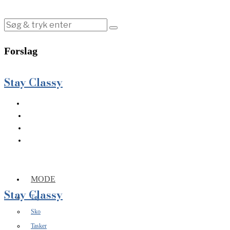
Forslag
Stay Classy
MODE
Stay Classy
Tøj
Sko
Tasker