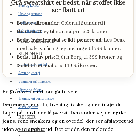
Grå sweatshirt er bedst, når stoffet ikke
Stue og kontor
ser fladt ud
Have og terrasse
Bedste allrounder:
Colorful Standard i
Badeværelse
Heather Grey til normalpris 525 kroner.
Bolig inspiration
Bedst hvis den skal se lidt pænere ud:
Les Deux
MAD & DRIKKE
med halv lynlås i grey melange til 799 kroner.
SUNDHED
Bedst til lav pris:
Björn Borg til 399 kroner og
Inflammation og led
!Solid til normalpris 349,95 kroner.
Søvn og energi
Vitaminer og mineraler
Hjerne og fokus
En grå sweatshirt kan gå to veje.
Træning og performance
Den ene vej er sofa, træningstaske og den trøje, du
Mave og tarm
tager på, fordi den lå øverst. Den anden vej er mørke
REJSER
jeans, rene sneakers og en overdel, der ser afslappet ud
uden at se opgivet ud. Det er dér, den melerede
HOLDNING