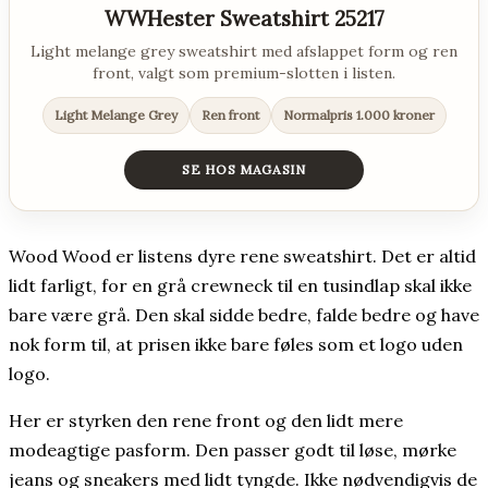
WWHester Sweatshirt 25217
Light melange grey sweatshirt med afslappet form og ren
front, valgt som premium-slotten i listen.
Light Melange Grey
Ren front
Normalpris 1.000 kroner
SE HOS MAGASIN
Wood Wood er listens dyre rene sweatshirt. Det er altid
lidt farligt, for en grå crewneck til en tusindlap skal ikke
bare være grå. Den skal sidde bedre, falde bedre og have
nok form til, at prisen ikke bare føles som et logo uden
logo.
Her er styrken den rene front og den lidt mere
modeagtige pasform. Den passer godt til løse, mørke
jeans og sneakers med lidt tyngde. Ikke nødvendigvis de