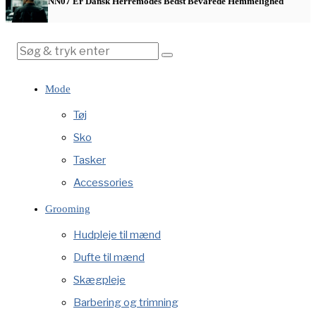
NN07 Er Dansk Herremodes Bedst Bevarede Hemmelighed
Mode
Tøj
Sko
Tasker
Accessories
Grooming
Hudpleje til mænd
Dufte til mænd
Skægpleje
Barbering og trimning