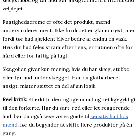
skægstubbe og tør hud gør ansigtet mere irriteret end
velplejet.
Fugtighedscreme er ofte det produkt, mænd
undervurderer mest. Ikke fordi det er glamourøst, men
fordi tør hud sjældent bliver bedre af endnu en vask.
Hvis din hud føles stram efter rens, er rutinen ofte for
hård eller for fattig på fugt.
Skægolien giver kun mening, hvis du har skæg, stubbe
eller tør hud under skægget. Har du glatbarberet
ansigt, mister sættet en del af sin logik.
Reel kritik:
Stærkt til den rigtige mand og ret ligegyldigt
til den forkerte. Har du sart, rød eller let reagerende
hud, bør du også læse vores guide til
sensitiv hud hos
mænd
, før du begynder at skifte flere produkter på én
gang.