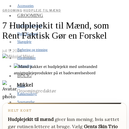
Accessories
GROOMING
·
HUDPLEJE TIL MÆND
GROOMING
7 Hudplejekit til Mænd, som
Hudpleje til mænd
Rent Faktisk Gør en Forskel
Dufte til mænd
Skægpleje
Barbering og trimning
juli 9, 2026
af
Mikkel
Hårprodukter
Kropspleje
BOLIG
Mikkel
Kaffe
Groomingredaktør
Køkkenudstyr
Soveværelse
Hjemmebar
HELT KORT
Hjemmeteknologi
Hudplejekit til mænd
giver kun mening, hvis sættet
gør rutinen lettere at bruge. Vælg
Gents Skin Trio
Grill