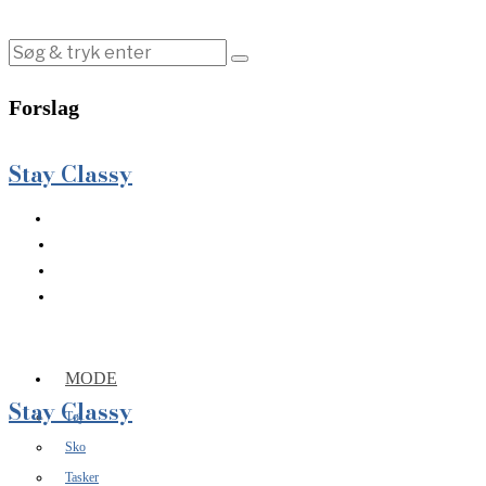
Forslag
Stay Classy
MODE
Stay Classy
Tøj
Sko
Tasker