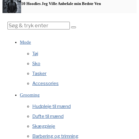
10 Hoodies Jeg Ville Anbefale min Bedste Ven
Mode
Tøj
Sko
Tasker
Accessories
Grooming
Hudpleje til mænd
Dufte til mænd
Skægpleje
Barbering og trimning