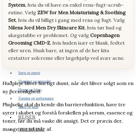
System
, hvis du vil have en enkel rens-fugt-scrub-
Stue og kontor
rutine. Vælg
ZEW for Men Moisturising & Soothing
Have og terrasse
Set
, hvis du vil billigt i gang med rens og fugt. Vælg
Badeværelse
Nilens Jord Men Dry Skincare Kit
, hvis tør hud og
Bolig inspiration
skægstubbe er problemet. Og vælg
Copenhagen
MAD & DRIKKE
Grooming CMD-Z
, hvis huden især er blank, fedtet
eller uren. Husk bare, at ingen af de her kits
SUNDHED
erstatter solcreme eller lægehjælp ved svær acne.
Inflammation og led
Søvn og energi
Vitaminer og mineraler
Hudpleje bliver hurtigt dumt, når det bliver solgt som en
Hjerne og fokus
ny personlighed.
Træning og performance
Pludselig skal du kende din barrierefunktion, have tre
Mave og tarm
syrer i skabet og forstå forskellen på serum, essence og
REJSER
toner, før du må vaske dit ansigt. Det er præcis der,
mange mænd står af.
HOLDNING