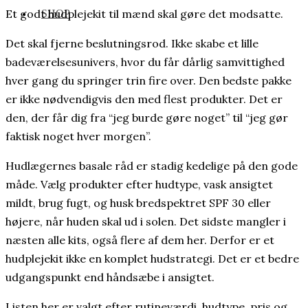
Et godt hudplejekit til mænd skal gøre det modsatte.
SHOP
Det skal fjerne beslutningsrod. Ikke skabe et lille
badeværelsesunivers, hvor du får dårlig samvittighed
hver gang du springer trin fire over. Den bedste pakke
er ikke nødvendigvis den med flest produkter. Det er
den, der får dig fra “jeg burde gøre noget” til “jeg gør
faktisk noget hver morgen”.
Hudlægernes basale råd er stadig kedelige på den gode
måde. Vælg produkter efter hudtype, vask ansigtet
mildt, brug fugt, og husk bredspektret SPF 30 eller
højere, når huden skal ud i solen. Det sidste mangler i
næsten alle kits, også flere af dem her. Derfor er et
hudplejekit ikke en komplet hudstrategi. Det er et bedre
udgangspunkt end håndsæbe i ansigtet.
Listen her er valgt efter rutineværdi, hudtype, pris og