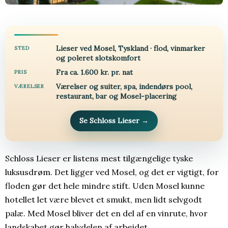
Lieser ved Mosel, Tyskland · flod, vinmarker
STED
og poleret slotskomfort
Fra ca. 1.600 kr. pr. nat
PRIS
Værelser og suiter, spa, indendørs pool,
VÆRELSER
restaurant, bar og Mosel-placering
Se Schloss Lieser
→
Schloss Lieser er listens mest tilgængelige tyske
luksusdrøm. Det ligger ved Mosel, og det er vigtigt, for
floden gør det hele mindre stift. Uden Mosel kunne
hotellet let være blevet et smukt, men lidt selvgodt
palæ. Med Mosel bliver det en del af en vinrute, hvor
landskabet gør halvdelen af arbejdet.