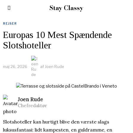
Stay Classy
REJSER
Europas 10 Mest Spændende
Slotshoteller
maj 26, 2026
af
Joen Rude
Joen Rude
Chefredaktør
Slotshoteller kan hurtigt blive den værste slags
luksusfantasi: lidt kampesten, en guldramme, en