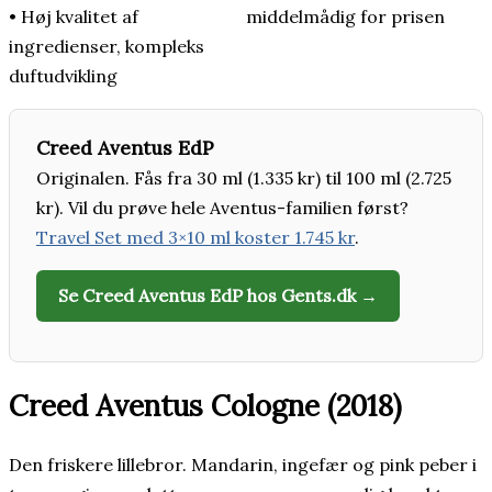
• Høj kvalitet af
middelmådig for prisen
ingredienser, kompleks
duftudvikling
Creed Aventus EdP
Originalen. Fås fra 30 ml (1.335 kr) til 100 ml (2.725
kr). Vil du prøve hele Aventus-familien først?
Travel Set med 3×10 ml koster 1.745 kr
.
Se Creed Aventus EdP hos Gents.dk →
Creed Aventus Cologne (2018)
Den friskere lillebror. Mandarin, ingefær og pink peber i