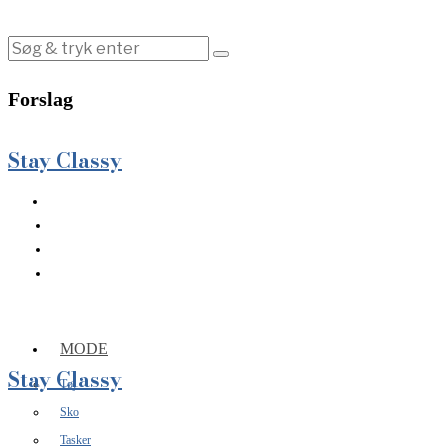
Forslag
Stay Classy
MODE
Stay Classy
Tøj
Sko
Tasker