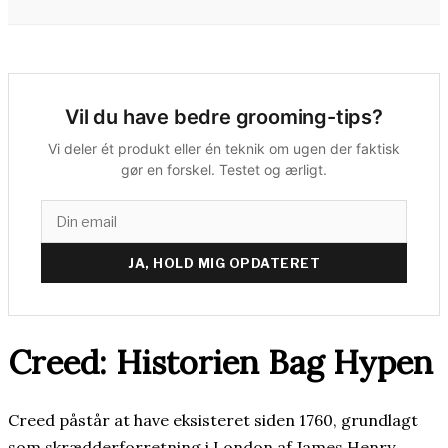
Vil du have bedre grooming-tips?
Vi deler ét produkt eller én teknik om ugen der faktisk
gør en forskel. Testet og ærligt.
JA, HOLD MIG OPDATERET
Creed: Historien Bag Hypen
Creed påstår at have eksisteret siden 1760, grundlagt
som skrædderforretning i London af James Henry