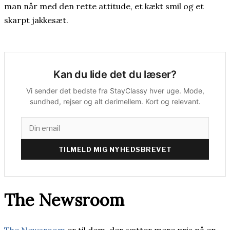
man når med den rette attitude, et kækt smil og et
skarpt jakkesæt.
Kan du lide det du læser?
Vi sender det bedste fra StayClassy hver uge. Mode,
sundhed, rejser og alt derimellem. Kort og relevant.
TILMELD MIG NYHEDSBREVET
The Newsroom
The Newsroom
er til dem, der sætter mere pris på en