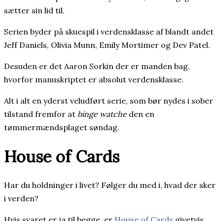
sætter sin lid til.
Serien byder på skuespil i verdensklasse af blandt andet
Jeff Daniels, Olivia Munn, Emily Mortimer og Dev Patel.
Desuden er det Aaron Sorkin der er manden bag,
hvorfor manuskriptet er absolut verdensklasse.
Alt i alt en yderst veludført serie, som bør nydes i sober
tilstand fremfor at
binge watche
den en
tømmermændsplaget søndag.
House of Cards
Har du holdninger i livet? Følger du med i, hvad der sker
i verden?
Hvis svaret er ja til begge, er
House of Cards
givetvis