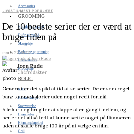
Accessories
LIVSSTIL
·
MEST POPULÆRE
GROOMING
De 10 bedste serier der er værd at
Hudpleje til mænd
bruge tiden på
Dufte til mænd
Skægpleje
Barbering og trimning
marts 27, 2017
af
Joen Rude
Hårprodukter
Joen Rude
Kropspleje
Chefredaktør
BOLIG
Generelt er det spild af tid at se serier. De er som regel
Kaffe
bare tomme kalorier uden noget reelt formål.
Køkkenudstyr
Soveværelse
Alle har dog brug for at slappe af en gang i mellem, og
Hjemmebar
her er det altså fedt at kunne sætte noget på flimmeren
Hjemmeteknologi
uden at skulle bruge 100 år på at vælge en film.
Grill