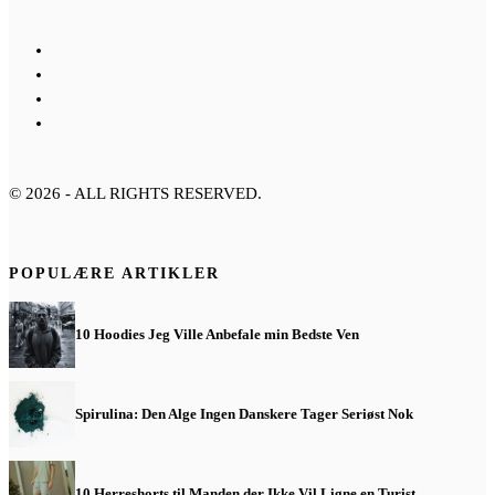
©
2026
- ALL RIGHTS RESERVED.
POPULÆRE ARTIKLER
10 Hoodies Jeg Ville Anbefale min Bedste Ven
Spirulina: Den Alge Ingen Danskere Tager Seriøst Nok
10 Herreshorts til Manden der Ikke Vil Ligne en Turist