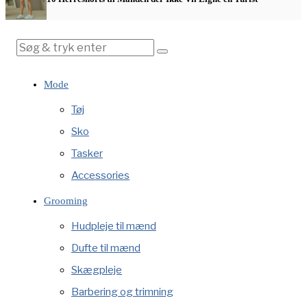
Mode
Tøj
Sko
Tasker
Accessories
Grooming
Hudpleje til mænd
Dufte til mænd
Skægpleje
Barbering og trimning