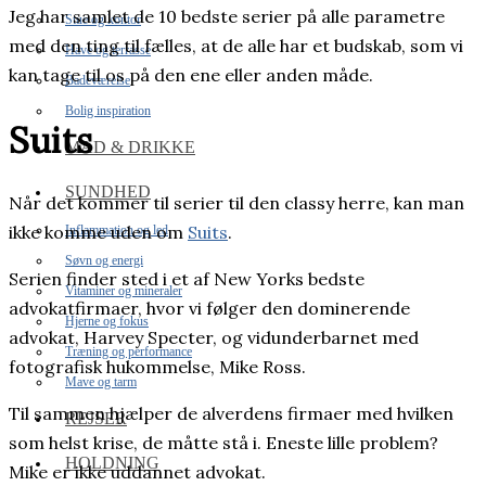
Jeg har samlet de 10 bedste serier på alle parametre
Stue og kontor
med den ting til fælles, at de alle har et budskab, som vi
Have og terrasse
kan tage til os på den ene eller anden måde.
Badeværelse
Bolig inspiration
Suits
MAD & DRIKKE
SUNDHED
Når det kommer til serier til den classy herre, kan man
ikke komme uden om
Suits
.
Inflammation og led
Søvn og energi
Serien finder sted i et af New Yorks bedste
Vitaminer og mineraler
advokatfirmaer, hvor vi følger den dominerende
Hjerne og fokus
advokat, Harvey Specter, og vidunderbarnet med
Træning og performance
fotografisk hukommelse, Mike Ross.
Mave og tarm
Til sammen hjælper de alverdens firmaer med hvilken
REJSER
som helst krise, de måtte stå i. Eneste lille problem?
HOLDNING
Mike er ikke uddannet advokat.