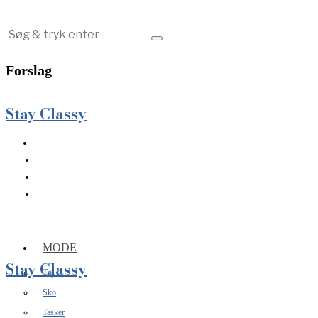
Forslag
Stay Classy
MODE
Stay Classy
Tøj
Sko
Tasker